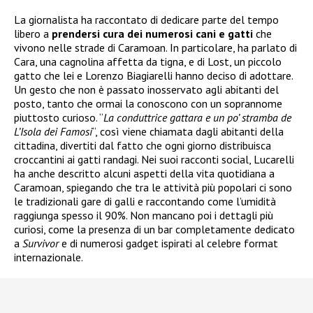
La giornalista ha raccontato di dedicare parte del tempo
libero a
prendersi cura dei numerosi cani e gatti
che
vivono nelle strade di Caramoan. In particolare, ha parlato di
Cara, una cagnolina affetta da tigna, e di Lost, un piccolo
gatto che lei e Lorenzo Biagiarelli hanno deciso di adottare.
Un gesto che non è passato inosservato agli abitanti del
posto, tanto che ormai la conoscono con un soprannome
piuttosto curioso. “
La conduttrice gattara e un po’ stramba de
L’Isola dei Famosi
“, così viene chiamata dagli abitanti della
cittadina, divertiti dal fatto che ogni giorno distribuisca
croccantini ai gatti randagi. Nei suoi racconti social, Lucarelli
ha anche descritto alcuni aspetti della vita quotidiana a
Caramoan, spiegando che tra le attività più popolari ci sono
le tradizionali gare di galli e raccontando come l’umidità
raggiunga spesso il 90%. Non mancano poi i dettagli più
curiosi, come la presenza di un bar completamente dedicato
a
Survivor
e di numerosi gadget ispirati al celebre format
internazionale.