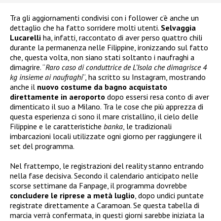
Tra gli aggiornamenti condivisi con i follower c’è anche un
dettaglio che ha fatto sorridere molti utenti.
Selvaggia
Lucarelli
ha, infatti, raccontato di aver perso quattro chili
durante la permanenza nelle Filippine, ironizzando sul fatto
che, questa volta, non siano stati soltanto i naufraghi a
dimagrire. “
Raro caso di conduttrice de L’Isola che dimagrisce 4
kg insieme ai naufraghi
“, ha scritto su Instagram, mostrando
anche il
nuovo costume da bagno acquistato
direttamente in aeroporto
dopo essersi resa conto di aver
dimenticato il suo a Milano. Tra le cose che più apprezza di
questa esperienza ci sono il mare cristallino, il cielo delle
Filippine e le caratteristiche
banka
, le tradizionali
imbarcazioni locali utilizzate ogni giorno per raggiungere il
set del programma.
Nel frattempo, le registrazioni del reality stanno entrando
nella fase decisiva. Secondo il calendario anticipato nelle
scorse settimane da Fanpage, il programma dovrebbe
concludere le riprese a metà luglio
, dopo undici puntate
registrate direttamente a Caramoan. Se questa tabella di
marcia verrà confermata, in questi giorni sarebbe iniziata la