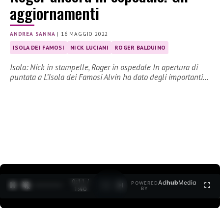
aggiornamenti
ANDREA SANNA
|
16 MAGGIO 2022
ISOLA DEI FAMOSI
NICK LUCIANI
ROGER BALDUINO
Isola: Nick in stampelle, Roger in ospedale In apertura di
puntata a L’Isola dei Famosi Alvin ha dato degli importanti…
0:12 /
Ad
hub
Media
POWERED
1
/
2
1:40
BY