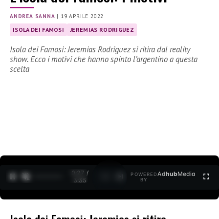
ANDREA SANNA
|
19 APRILE 2022
ISOLA DEI FAMOSI
JEREMIAS RODRIGUEZ
Isola dei Famosi: Jeremias Rodriguez si ritira dal reality
show. Ecco i motivi che hanno spinto l’argentino a questa
scelta
0:27 /
Ad
hub
Media
POWERED
1
/
2
3:35
BY