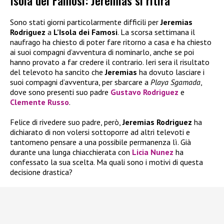
Isola dei Famosi: Jeremias si ritira
Sono stati giorni particolarmente difficili per
Jeremias
Rodriguez
a
L’Isola dei Famosi
. La scorsa settimana il
naufrago ha chiesto di poter fare ritorno a casa e ha chiesto
ai suoi compagni d’avventura di nominarlo, anche se poi
hanno provato a far credere il contrario. Ieri sera il risultato
del televoto ha sancito che
Jeremias
ha dovuto lasciare i
suoi compagni d’avventura, per sbarcare a
Playa Sgamada
,
dove sono presenti suo padre
Gustavo Rodriguez
e
Clemente Russo
.
Felice di rivedere suo padre, però,
Jeremias Rodriguez
ha
dichiarato di non volersi sottoporre ad altri televoti e
tantomeno pensare a una possibile permanenza lì. Già
durante una lunga chiacchierata con
Licia Nunez
ha
confessato la sua scelta. Ma quali sono i motivi di questa
decisione drastica?