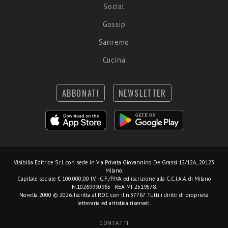
Social
Gossip
Sanremo
Cucina
ABBONATI
NEWSLETTER
Visibilia Editrice S.r.l.
con sede in Via Privata Giovannino De Grassi 12/12A, 20123
Milano.
Capitale sociale € 100.000,00 I.V. - C.F./P.IVA ed iscrizione alla C.C.I.A.A. di Milano
N.10269990965 - REA MI-2519578.
Novella 2000 © 2026. Iscritta al ROC con il n.37767. Tutti i diritti di proprietà
letteraria ed artistica riservati.
CONTATTI