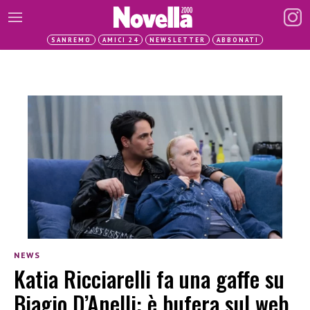
SANREMO
AMICI 24
NEWSLETTER
ABBONATI
NEWS
Katia Ricciarelli fa una gaffe su
Biagio D’Anelli: è bufera sul web