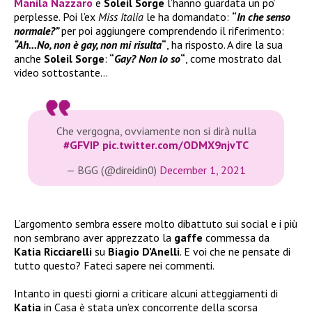
Manila Nazzaro
e
Soleil Sorge
l’hanno guardata un po’
perplesse. Poi l’ex
Miss Italia
le ha domandato:
“
In che senso
normale?”
per poi aggiungere comprendendo il riferimento:
“Ah…No, non è gay, non mi risulta
“
, ha risposto. A dire la sua
anche
Soleil Sorge
:
“
Gay? Non lo so
“
, come mostrato dal
video sottostante…
Che vergogna, ovviamente non si dirà nulla
#GFVIP
pic.twitter.com/ODMX9njvTC
— BGG (@direidin0)
December 1, 2021
L’argomento sembra essere molto dibattuto sui social e i più
non sembrano aver apprezzato la
gaffe
commessa da
Katia Ricciarelli
su
Biagio D’Anelli
. E voi che ne pensate di
tutto questo? Fateci sapere nei commenti.
Intanto in questi giorni a criticare alcuni atteggiamenti di
Katia
in Casa è stata un’ex concorrente della scorsa