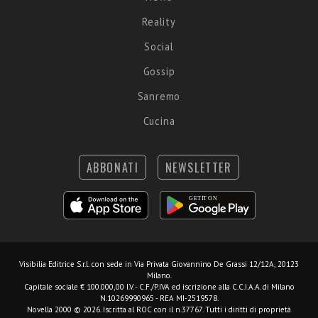
Reality
Social
Gossip
Sanremo
Cucina
ABBONATI
NEWSLETTER
Visibilia Editrice S.r.l.
con sede in Via Privata Giovannino De Grassi 12/12A, 20123
Milano.
Capitale sociale € 100.000,00 I.V. - C.F./P.IVA ed iscrizione alla C.C.I.A.A. di Milano
N.10269990965 - REA MI-2519578.
Novella 2000 © 2026. Iscritta al ROC con il n.37767. Tutti i diritti di proprietà