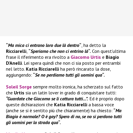
“
Ma mica ci entrano loro due là dentro
“
, ha detto la
Ricciarelli
,
“
Speriamo che non ci entrino là
“.
Con quest’ultima
frase il riferimento era rivolto a
Giacomo Urtis
e
Biagio
D’Anelli
. Lei spera quindi che non ci sia posto per entrambi
nel letto.
Katia Ricciarelli
ha però rincarato la dose,
aggiungendo:
“
Se no perdiamo tutti gli uomini qua
“.
Soleil Sorge
sempre molto ironica, ha scherzato sul fatto
che
Urtis
sia un latin lover in grado di conquistare tutti:
“Guardate che Giacomo se li cattura tutti…”.
Ed è proprio dopo
queste dichiarazioni che
Katia Ricciarelli
a bassa voce
(anche se si è sentito più che chiaramente) ha chiesto:
“
Ma
Biagio è normale? O è gay? Spero di no, se no si perdono tutti
gli uomini per la strada qua
“.