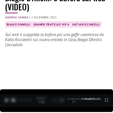
(VIDEO)
ANDREA SANNA
|
2 DICEMBRE 2021
BIAGIO D'ANELLI
GRANDE FRATELLO VIP 6
KATIA RICCIARELLI
Sul web è scoppiata la bufera per una gaffe commessa da
Katia Ricciarelli sul nuovo entrato in Casa, Biagio D’Anelli.
L’accaduto
0:12 /
Ad
hub
Media
POWERED
1
/
2
1:40
BY