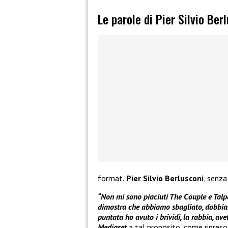
Le parole di Pier Silvio Ber
format.
Pier Silvio Berlusconi
, senza
“Non mi sono piaciuti The Couple e Talpa, 
dimostra che abbiamo sbagliato, dobbiam
puntata ho avuto i brividi, la rabbia, av
Mediaset
a tal proposito, come ripres