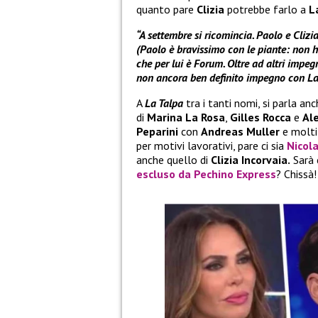
quanto pare
Clizia
potrebbe farlo a
La
“A settembre si ricomincia. Paolo e Cli
(Paolo è bravissimo con le piante: non ha 
che per lui è Forum. Oltre ad altri impegn
non ancora ben definito impegno con La 
A
La Talpa
tra i tanti nomi, si parla an
di
Marina La Rosa
,
Gilles Rocca
e
Al
Peparini
con
Andreas Muller
e molti 
per motivi lavorativi, pare ci sia
Nicola
anche quello di
Clizia Incorvaia.
Sarà 
escluso da
Pechino Express
? Chissà!