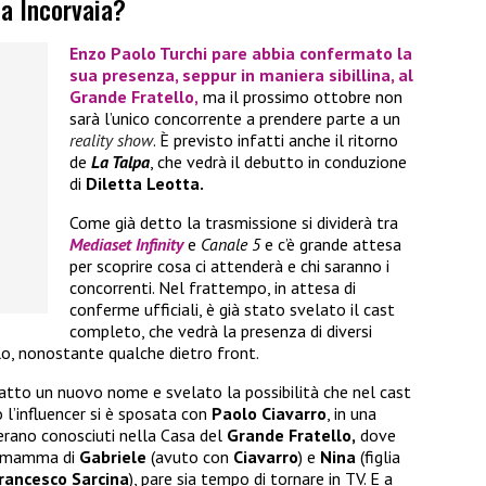
ia Incorvaia?
Enzo Paolo Turchi
pare abbia confermato la
sua presenza, seppur in maniera sibillina, al
Grande Fratello,
ma il prossimo ottobre non
sarà l’unico concorrente a prendere parte a un
reality show
. È previsto infatti anche il ritorno
de
La Talpa
, che vedrà il debutto in conduzione
di
Diletta Leotta.
Come già detto la trasmissione si dividerà tra
Mediaset Infinity
e
Canale 5
e c’è grande attesa
per scoprire cosa ci attenderà e chi saranno i
concorrenti. Nel frattempo, in attesa di
conferme ufficiali, è già stato svelato il cast
completo, che vedrà la presenza di diversi
o, nonostante qualche dietro front.
atto un nuovo nome e svelato la possibilità che nel cast
 l’influencer si è sposata con
Paolo Ciavarro
, in una
 erano conosciuti nella Casa del
Grande Fratello,
dove
a, mamma di
Gabriele
(avuto con
Ciavarro
) e
Nina
(figlia
rancesco Sarcina
), pare sia tempo di tornare in TV. E a