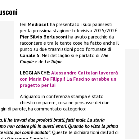
lusconi
Ieri
Mediaset
ha presentato i suoi palinsesti
per la prossima stagione televisiva 2025/2026.
Pier Silvio Berlusconi
ha avuto parecchio da
raccontare e tra le tante cose ha fatto anche il
punto su due trasmissioni poco fortunate di
Canale 5.
Nel dettaglio si è parlato di
The
Couple
e de
La Talpa.
LEGGI ANCHE:
Alessandro Cattelan lavorerà
con Maria De Filippi! La Fascino avrebbe un
progetto per lui
A riguardo in conferenza stampa è stato
chiesto un parere, cosa ne pensasse dei due
 giri di parole, ha commentato categorico:
li ho trovati due prodotti brutti, fatti male. La storia
o non cadere più in questi errori. Quando ho visto la prima
ete visto poi com’è andata”
. Queste le dichiarazioni dell’ad di
o da
Giuseppe Candela.