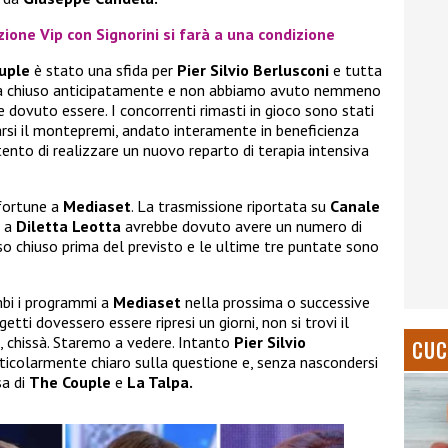
zione Vip con Signorini si farà a una condizione
uple
è stato una sfida per
Pier Silvio Berlusconi
e tutta
 chiuso anticipatamente e non abbiamo avuto nemmeno
 dovuto essere. I concorrenti rimasti in gioco sono stati
arsi il montepremi, andato interamente in beneficienza
tento di realizzare un nuovo reparto di terapia intensiva
fortune a
Mediaset
. La trasmissione riportata su
Canale
a a
Diletta Leotta
avrebbe dovuto avere un numero di
so chiuso prima del previsto e le ultime tre puntate sono
mbi i programmi a
Mediaset
nella prossima o successive
tti dovessero essere ripresi un giorni, non si trovi il
, chissà. Staremo a vedere. Intanto
Pier Silvio
CUC
icolarmente chiaro sulla questione e, senza nascondersi
sa di
The Couple
e
La Talpa.