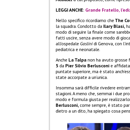
LEGGI ANCHE
:
Grande Fratello, l’edi
Nello specifico ricordiamo che
The Co
la squadra. Condotto da
Ilary Blasi,
ha
modo di seguire la finale come sarebbe
fatti uscire, senza avere modo di gioc
all’ospedale
Gaslini
di Genova, con l’in
pediatrica e neonatale.
Anche
La Talpa
non ha avuto grosse 
5
da
Pier Silvio Berlusconi
e affidat
puntate superiore, ma è stato anch’es
state accorpate a un’unica.
Insomma sarà difficile rivedere entra
stagioni. A meno che, semmai i due proge
modo e formula giusta per realizzarlo
Berlusconi,
come sempre, è stato part
dietro a un dito, ha spiegato cosa pen