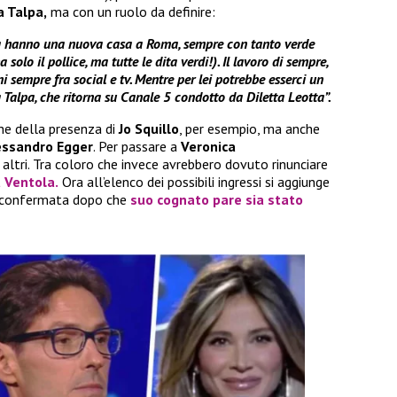
 Talpa,
ma con un ruolo da definire:
zia hanno una nuova casa a Roma, sempre con tanto verde
solo il pollice, ma tutte le dita verdi!). Il lavoro di sempre,
i sempre fra social e tv. Mentre per lei potrebbe esserci un
Talpa, che ritorna su Canale 5 condotto da Diletta Leotta”.
che della presenza di
Jo Squillo
, per esempio, ma anche
essandro Egger
. Per passare a
Veronica
altri. Tra coloro che invece avrebbero dovuto rinunciare
 Ventola.
Ora all’elenco dei possibili ingressi si aggiunge
confermata dopo che
suo cognato pare sia stato