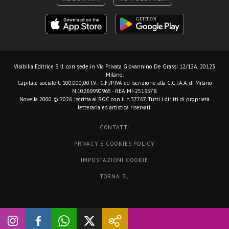
Visibilia Editrice S.r.l.
con sede in Via Privata Giovannino De Grassi 12/12A, 20123
Milano.
Capitale sociale € 100.000,00 I.V. - C.F./P.IVA ed iscrizione alla C.C.I.A.A. di Milano
N.10269990965 - REA MI-2519578.
Novella 2000 © 2026. Iscritta al ROC con il n.37767. Tutti i diritti di proprietà
letteraria ed artistica riservati.
CONTATTI
PRIVACY E COOKIES POLICY
IMPOSTAZIONI COOKIE
TORNA SU