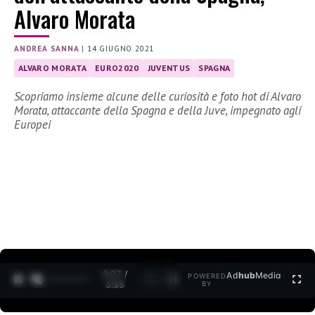
Alvaro Morata
ANDREA SANNA
|
14 GIUGNO 2021
ALVARO MORATA
EURO2020
JUVENTUS
SPAGNA
Scopriamo insieme alcune delle curiosità e foto hot di Alvaro
Morata, attaccante della Spagna e della Juve, impegnato agli
Europei
0:27 /
Ad
hub
Media
POWERED
1
/
2
3:35
BY