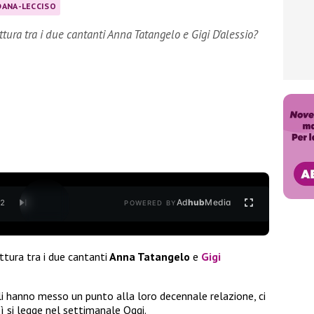
DANA-LECCISO
ttura tra i due cantanti Anna Tatangelo e Gigi D’alessio?
Ad
hub
Media
/
2
POWERED BY
ttura tra i due cantanti
Anna Tatangelo
e
Gigi
ali hanno messo un punto alla loro decennale relazione, ci
 si legge nel settimanale Oggi.