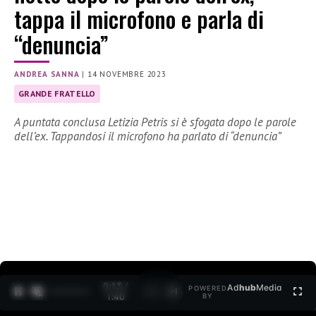
tappa il microfono e parla di
“denuncia”
ANDREA SANNA
|
14 NOVEMBRE 2023
GRANDE FRATELLO
A puntata conclusa Letizia Petris si è sfogata dopo le parole
dell’ex. Tappandosi il microfono ha parlato di “denuncia”
0:15 /
Ad
hub
Media
POWERED
1
/
2
1:40
BY