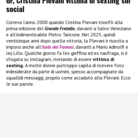
GF, Cristina Plevani vittima di sexting sui
social
Correva l’anno 2000 quando Cristina Plevani trionfò alla
prima edizione del
Grande Fratello
, davanti a Salvo Veneziano
e all’indimenticabile Pietro Taricone. Nel 2025, quindi
venticinque anni dopo quella vittoria, la Plevani è riuscita a
imporsi anche all’
Isola dei Famosi
, davanti a Mario Adinolfi e
Jey Lillo. Qualche giorno fa l’ex gieffina ed ex naufraga, si è
sfogata su Instagram, rivelando di essere
vittima di
sexting.
A molte donne purtroppo capita di ricevere foto
indesiderate da parte di uomini, spesso accompagnate da
squallidi messaggi, proprio come accaduto alla Plevani. Ecco
le sue parole.