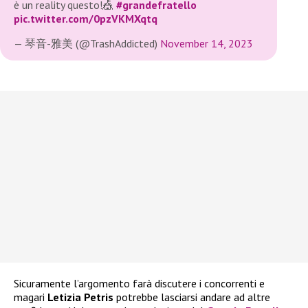
è un reality questo!🎪
#grandefratello
pic.twitter.com/0pzVKMXqtq
— 琴音-雅美 (@TrashAddicted)
November 14, 2023
Sicuramente l’argomento farà discutere i concorrenti e
magari
Letizia Petris
potrebbe lasciarsi andare ad altre