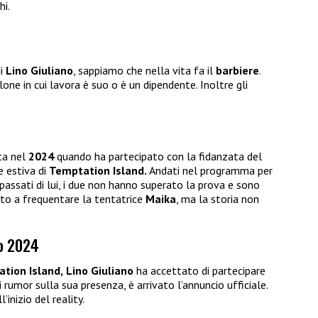
hi.
di
Lino Giuliano
, sappiamo che nella vita fa il
barbiere
.
one in cui lavora è suo o è un dipendente. Inoltre gli
ta nel
2024
quando ha partecipato con la fidanzata del
e estiva di
Temptation Island.
Andati nel programma per
 passati di lui, i due non hanno superato la prova e sono
ovato a frequentare la tentatrice
Maika
, ma la storia non
lo 2024
tion Island,
Lino Giuliano
ha accettato di partecipare
 rumor sulla sua presenza, è arrivato l’annuncio ufficiale.
’inizio del reality.