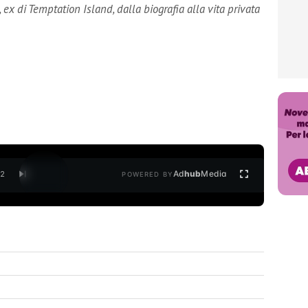
 ex di Temptation Island, dalla biografia alla vita privata
Ad
hub
Media
/
2
POWERED BY