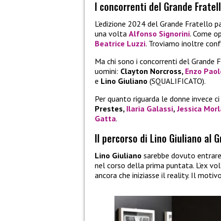
I concorrenti del Grande Fratel
L’edizione 2024 del Grande Fratello p
una volta
Alfonso Signorini
. Come op
Beatrice Luzzi
. Troviamo inoltre co
Ma chi sono i concorrenti del Grande F
uomini:
Clayton Norcross,
Enzo Paol
e
Lino Giuliano
(SQUALIFICATO).
Per quanto riguarda le donne invece c
Prestes,
Ilaria Galassi
,
Jessica Morl
Gatta
.
Il percorso di Lino Giuliano al 
Lino Giuliano
sarebbe dovuto entrare
nel corso della prima puntata. L’ex vo
ancora che iniziasse il reality. Il m