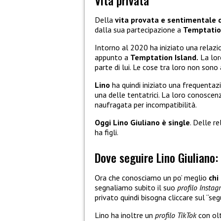
Della
vita provata e sentimentale d
dalla sua partecipazione a
Temptatio
Intorno al 2020 ha iniziato una relaz
appunto a
Temptation Island.
La lor
parte di lui. Le cose tra loro non sono
Lino
ha quindi iniziato una frequenta
una delle tentatrici. La loro conosce
naufragata per incompatibilità.
Oggi Lino Giuliano è single
. Delle r
ha figli.
Dove seguire Lino Giuliano:
Ora che conosciamo un po’ meglio
chi
segnaliamo subito il suo
profilo Insta
privato quindi bisogna cliccare sul “seg
Lino ha inoltre un
profilo TikTok
con olt