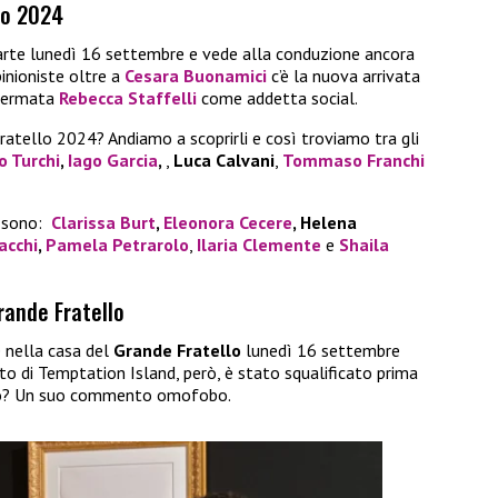
lo 2024
arte lunedì 16 settembre e vede alla conduzione ancora
inioniste oltre a
Cesara Buonamici
c’è la nuova arrivata
nfermata
Rebecca Staffelli
come addetta social.
ratello 2024? Andiamo a scoprirli e così troviamo tra gli
o Turchi
,
Iago Garcia
,
,
Luca Calvani
,
Tommaso Franchi
i sono:
Clarissa Burt
,
Eleonora Cecere
, Helena
acchi
,
Pamela Petrarolo
,
Ilaria Clemente
e
Shaila
Grande Fratello
 nella casa del
Grande Fratello
lunedì 16 settembre
lto di Temptation Island, però, è stato squalificato prima
otivo? Un suo commento omofobo.