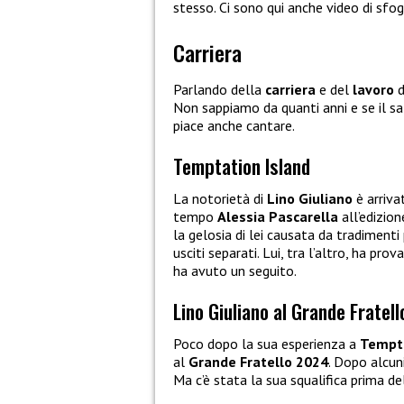
stesso. Ci sono qui anche video di sfog
Carriera
Parlando della
carriera
e del
lavoro
Non sappiamo da quanti anni e se il sal
piace anche cantare.
Temptation Island
La notorietà di
Lino Giuliano
è arriva
tempo
Alessia Pascarella
all’edizion
la gelosia di lei causata da tradimenti
usciti separati. Lui, tra l’altro, ha pr
ha avuto un seguito.
Lino Giuliano al Grande Fratel
Poco dopo la sua esperienza a
Tempta
al
Grande Fratello 2024
. Dopo alcuni
Ma c’è stata la sua squalifica prima dell