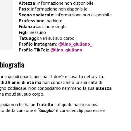
Altezza
: informazione non disponibile
Peso
: informazione non disponibile
Segno zodiacale:
informazione non disponibile
Professione
: barbiere
Fidanzata
: Lino è single
Figli
: nessuno
Tatuaggi
: vari sul suo corpo
Profilo Instagram
:
@lino_giuliano_
Profilo TikTok:
@lino_giuliano
 biografia
no
e quindi quanti anni ha, di dov’è e cosa fa nella vita.
ndi
29 anni di età
ma non conosciamo la sua data di
segno zodiacale. Non conosciamo nemmeno la sua
altezza
 ha molti sul suo corpo.
 sappiamo che ha un
fratello
col quale ha inciso una
olo della canzone è
“Guagliò”
il cui videoclip può essere