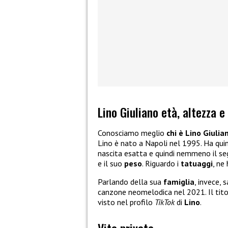
Lino Giuliano età, altezza e
Conosciamo meglio
chi è Lino Giulia
Lino è nato a Napoli nel 1995. Ha qui
nascita esatta e quindi nemmeno il 
e il suo
peso
. Riguardo i
tatuaggi
, ne
Parlando della sua
famiglia
, invece,
canzone neomelodica nel 2021. Il tit
visto nel profilo
TikTok
di
Lino
.
Vita privata