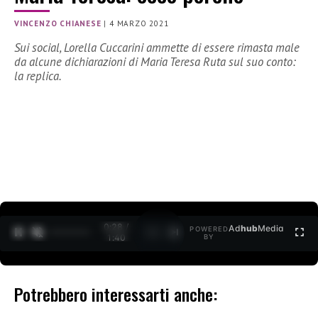
VINCENZO CHIANESE
|
4 MARZO 2021
Sui social, Lorella Cuccarini ammette di essere rimasta male
da alcune dichiarazioni di Maria Teresa Ruta sul suo conto:
la replica.
0:28 /
Ad
hub
Media
POWERED
1
/
2
1:40
BY
Potrebbero interessarti anche: