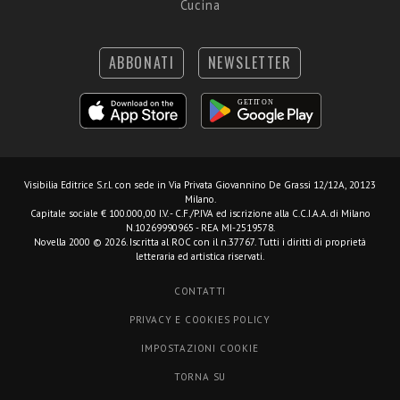
Cucina
ABBONATI
NEWSLETTER
Visibilia Editrice S.r.l.
con sede in Via Privata Giovannino De Grassi 12/12A, 20123
Milano.
Capitale sociale € 100.000,00 I.V. - C.F./P.IVA ed iscrizione alla C.C.I.A.A. di Milano
N.10269990965 - REA MI-2519578.
Novella 2000 © 2026. Iscritta al ROC con il n.37767. Tutti i diritti di proprietà
letteraria ed artistica riservati.
CONTATTI
PRIVACY E COOKIES POLICY
IMPOSTAZIONI COOKIE
TORNA SU