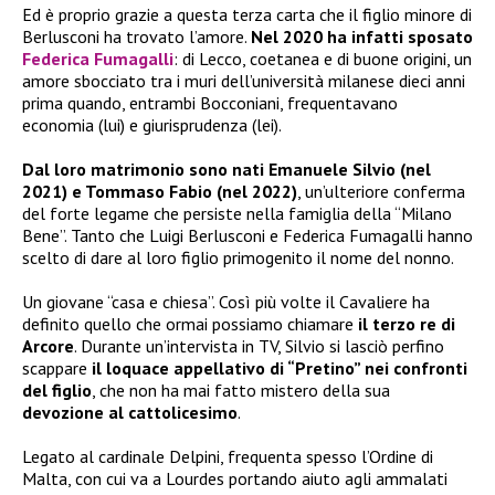
Ed è proprio grazie a questa terza carta che il figlio minore di
Berlusconi ha trovato l’amore.
Nel 2020 ha infatti sposato
Federica Fumagalli
: di Lecco, coetanea e di buone origini, un
amore sbocciato tra i muri dell’università milanese dieci anni
prima quando, entrambi Bocconiani, frequentavano
economia (lui) e giurisprudenza (lei).
Dal loro matrimonio sono nati Emanuele Silvio (nel
2021) e Tommaso Fabio (nel 2022)
, un’ulteriore conferma
del forte legame che persiste nella famiglia della “Milano
Bene”. Tanto che Luigi Berlusconi e Federica Fumagalli hanno
scelto di dare al loro figlio primogenito il nome del nonno.
Un giovane “casa e chiesa”. Così più volte il Cavaliere ha
definito quello che ormai possiamo chiamare
il terzo re di
Arcore
. Durante un’intervista in TV, Silvio si lasciò perfino
scappare
il loquace appellativo di “Pretino” nei confronti
del figlio
, che non ha mai fatto mistero della sua
devozione al cattolicesimo
.
Legato al cardinale Delpini, frequenta spesso l’Ordine di
Malta, con cui va a Lourdes portando aiuto agli ammalati