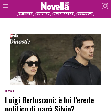
SANREMO
AMICI 24
NEWSLETTER
ABBONATI
NEWS
Luigi Berlusconi: è lui l’erede
politico di papà Silvio?