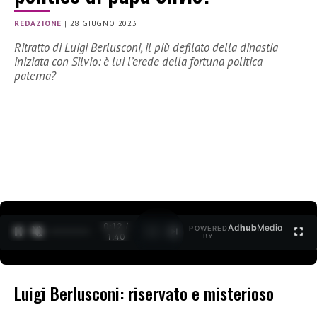
REDAZIONE
|
28 GIUGNO 2023
Ritratto di Luigi Berlusconi, il più defilato della dinastia
iniziata con Silvio: è lui l’erede della fortuna politica
paterna?
0:12 /
Ad
hub
Media
POWERED
1
/
2
1:40
BY
Luigi Berlusconi: riservato e misterioso