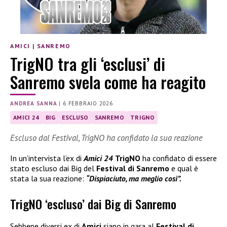
AMICI
|
SANREMO
TrigNO tra gli ‘esclusi’ di
Sanremo svela come ha reagito
ANDREA SANNA
|
6 FEBBRAIO 2026
AMICI 24
BIG
ESCLUSO
SANREMO
TRIGNO
Escluso dal Festival, TrigNO ha confidato la sua reazione
In un’intervista l’ex di
Amici 24
TrigNO
ha confidato di essere
stato escluso dai Big del
Festival di Sanremo
e qual è
stata la sua reazione:
“Dispiaciuto, ma meglio così”.
TrigNO ‘escluso’ dai Big di Sanremo
Sebbene diversi ex di
Amici
siano in gara al
Festival di