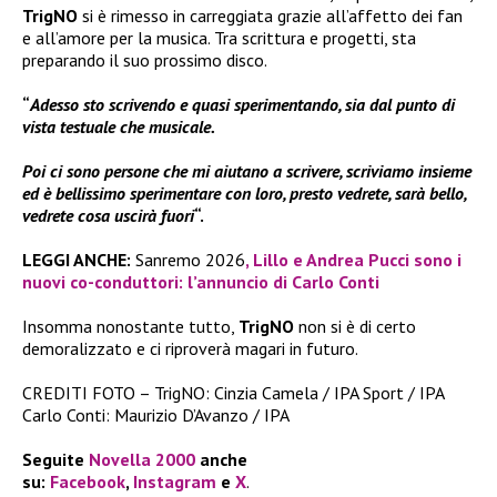
TrigNO
si è rimesso in carreggiata grazie all’affetto dei fan
e all’amore per la musica. Tra scrittura e progetti, sta
preparando il suo prossimo disco.
“
Adesso sto scrivendo e quasi sperimentando, sia dal punto di
vista testuale che musicale.
Poi ci sono persone che mi aiutano a scrivere, scriviamo insieme
ed è bellissimo sperimentare con loro, presto vedrete, sarà bello,
vedrete cosa uscirà fuori
“.
LEGGI ANCHE:
Sanremo 2026
, Lillo e Andrea Pucci sono i
nuovi co-conduttori: l’annuncio di Carlo Conti
Insomma nonostante tutto,
TrigNO
non si è di certo
demoralizzato e ci riproverà magari in futuro.
CREDITI FOTO – TrigNO: Cinzia Camela / IPA Sport / IPA
Carlo Conti: Maurizio D’Avanzo / IPA
Seguite
Novella 2000
anche
su:
Facebook
,
Instagram
e
X
.