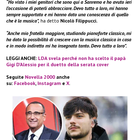
“Ho visto i miei genitori che sono qui a Sanremo e ho avuto ieri
l’occasione di poterli abbracciare. Devo tutto a loro, mi hanno
sempre supportato e mi hanno dato una conoscenza di quello
che è la musica”,
ha detto
Nicolò Filippucci.
“Anche mio fratello maggiore, studiando pianoforte classico, mi
ha dato la possibilità di crescere con la musica classica in casa
e in modo indiretto mi ha insegnato tanto. Devo tutto a loro”.
LEGGI ANCHE:
LDA svela perché non ha scelto il papà
Gigi D’Alessio per il duetto della serata cover
Seguite
Novella 2000
anche
su:
Facebook
,
Instagram
e
X
.