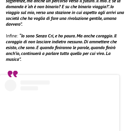
sofferenze, ma anche un percorso verso il futuro. Il mio. E se la
domanda è ‘ah è non binario? E su che binario viaggia?’. Io
viaggio sul mio, verso una stazione in cui aspetto agli arrivi una
società che ha voglia di fare una rivoluzione gentile, umana
davvero”.
Infine:
“Io sono Senza Cri, e ho paura. Ma anche coraggio. Il
coraggio di non lasciare indietro nessuno. Di ammettere che
esisto, che sono. E quando finiranno le parole, quando finirò
anch’io, continuerà a parlare tutto quello per cui vivo. La
musica”.