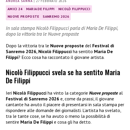
ANDREA SANNA
|
27 FEBBRAIO 2026
AMICI 24
MARIA DE FILIPPI
NICOLÒ FILIPPUCCI
NUOVE PROPOSTE
SANREMO 2026
In sala stampa Nicolò Filippucci parla di Maria De Filippi,
dopo la vittoria tra le Nuove proposte
Dopo la vittoria tra le
Nuove proposte
del
Festival di
Sanremo 2026, Nicolò Filippucci
ha sentito
Maria De
Filippi
? Ecco cosa ha raccontato il giovane artista.
Nicolò Filippucci svela se ha sentito Maria
De Filippi
Ieri
Nicolò Filippucci
ha vinto la categorie
Nuove proposte
al
Festival di Sanremo 2026
e, come da prassi, il giovane
cantante ha avuto il piacere di presentarsi in sala stampa per
rispondere alle domande dei giornalisti. L’artista ha svelato,
tra le tante cose, se ha avuto o meno la possibilità di
sentire
Maria De Filippi
e cosa gli ha detto.