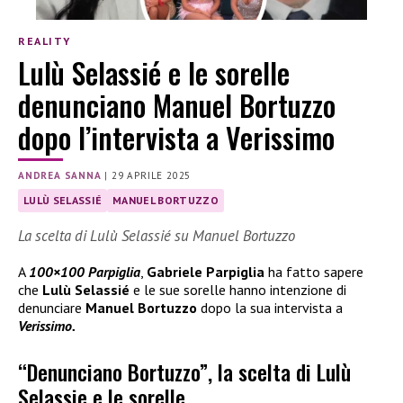
REALITY
Lulù Selassié e le sorelle
denunciano Manuel Bortuzzo
dopo l’intervista a Verissimo
ANDREA SANNA
|
29 APRILE 2025
LULÙ SELASSIÉ
MANUEL BORTUZZO
La scelta di Lulù Selassié su Manuel Bortuzzo
A
100×100 Parpiglia
,
Gabriele Parpiglia
ha fatto sapere
che
Lulù Selassié
e le sue sorelle hanno intenzione di
denunciare
Manuel Bortuzzo
dopo la sua intervista a
Verissimo.
“Denunciano Bortuzzo”, la scelta di Lulù
Selassie e le sorelle