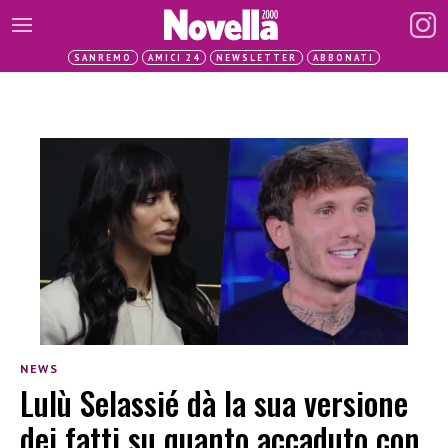
SANREMO
AMICI 24
NEWSLETTER
ABBONATI
NEWS
Lulù Selassié dà la sua versione
dei fatti su quanto accaduto con