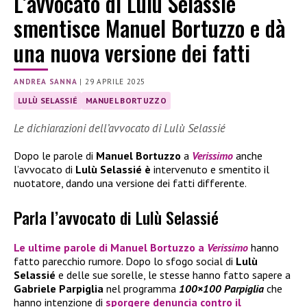
L’avvocato di Lulù Selassié
smentisce Manuel Bortuzzo e dà
una nuova versione dei fatti
ANDREA SANNA
|
29 APRILE 2025
LULÙ SELASSIÉ
MANUEL BORTUZZO
Le dichiarazioni dell’avvocato di Lulù Selassié
Dopo le parole di
Manuel Bortuzzo
a
Verissimo
anche
l’avvocato di
Lulù Selassié è
intervenuto e smentito il
nuotatore, dando una versione dei fatti differente.
Parla l’avvocato di Lulù Selassié
Le ultime parole di
Manuel Bortuzzo
a
Verissimo
hanno
fatto parecchio rumore. Dopo lo sfogo social di
Lulù
Selassié
e delle sue sorelle, le stesse hanno fatto sapere a
Gabriele Parpiglia
nel programma
100×100 Parpiglia
che
hanno intenzione di
sporgere denuncia contro il