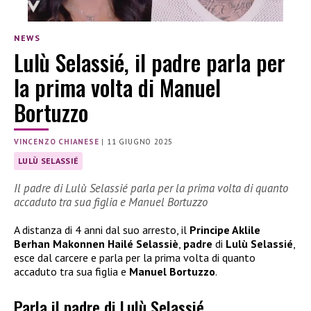
NEWS
Lulù Selassié, il padre parla per
la prima volta di Manuel
Bortuzzo
VINCENZO CHIANESE
|
11 GIUGNO 2025
LULÙ SELASSIÉ
Il padre di Lulù Selassié parla per la prima volta di quanto
accaduto tra sua figlia e Manuel Bortuzzo
A distanza di 4 anni dal suo arresto, il
Principe Aklile
Berhan Makonnen Hailé Selassiè
,
padre
di
Lulù Selassié
,
esce dal carcere e parla per la prima volta di quanto
accaduto tra sua figlia e
Manuel Bortuzzo
.
Parla il padre di Lulù Selassié