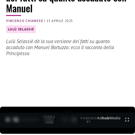
Manuel
VINCENZO CHIANESE
|
13 APRILE 2025
LULÙ SELASSIÉ
Lulù Selassié dà la sua versione dei fatti su quanto
accaduto con Manuel Bortuzzo: ecco il racconto della
Principessa
0:29 /
Ad
hub
Media
POWERED
1
/
2
3:35
BY