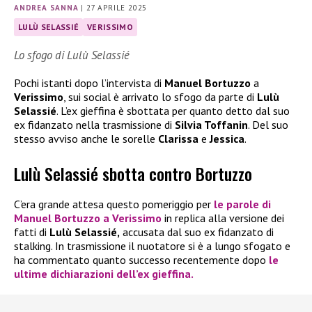
ANDREA SANNA
|
27 APRILE 2025
LULÙ SELASSIÉ
VERISSIMO
Lo sfogo di Lulù Selassié
Pochi istanti dopo l’intervista di
Manuel Bortuzzo
a
Verissimo
, sui social è arrivato lo sfogo da parte di
Lulù
Selassié
. L’ex gieffina è sbottata per quanto detto dal suo
ex fidanzato nella trasmissione di
Silvia Toffanin
. Del suo
stesso avviso anche le sorelle
Clarissa
e
Jessica
.
Lulù Selassié sbotta contro Bortuzzo
C’era grande attesa questo pomeriggio per
le parole di
Manuel Bortuzzo a Verissimo
in replica alla versione dei
fatti di
Lulù Selassié,
accusata dal suo ex fidanzato di
stalking. In trasmissione il nuotatore si è a lungo sfogato e
ha commentato quanto successo recentemente dopo
le
ultime dichiarazioni dell’ex gieffina.