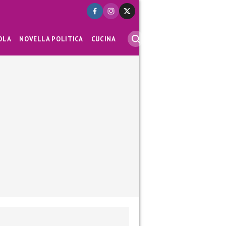
OLA
NOVELLA POLITICA
CUCINA