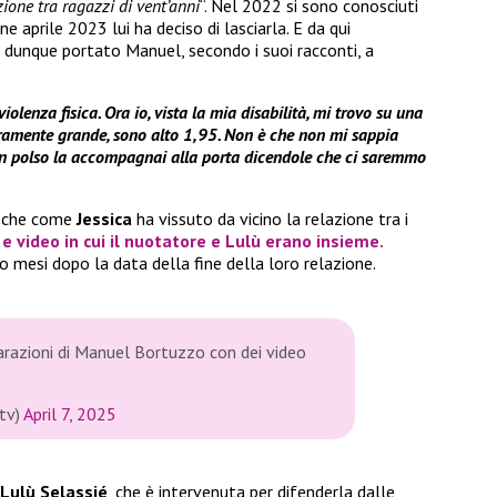
ione tra ragazzi di vent’anni
“. Nel 2022 si sono conosciuti
e aprile 2023 lui ha deciso di lasciarla. E da qui
o dunque portato Manuel, secondo i suoi racconti, a
violenza fisica. Ora io, vista la mia disabilità, mi trovo su una
curamente grande, sono alto 1,95. Non è che non mi sappia
 un polso la accompagnai alla porta dicendole che ci saremmo
che come
Jessica
ha vissuto da vicino la relazione tra i
e video in cui il nuotatore e
Lulù
erano insieme.
 mesi dopo la data della fine della loro relazione.
iarazioni di Manuel Bortuzzo con dei video
tv)
April 7, 2025
Lulù Selassié
, che è intervenuta per difenderla dalle