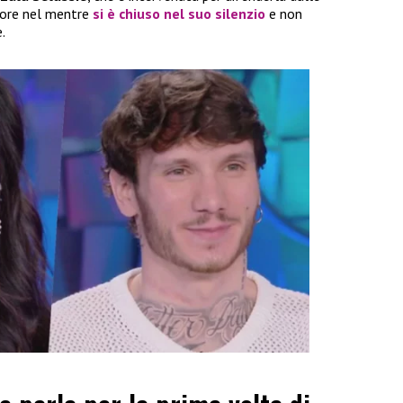
tore nel mentre
si è chiuso nel suo silenzio
e non
.