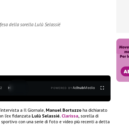
difesa della sorella Lulù Selassié
Ad
hub
Media
/
2
POWERED BY
’intervista a Il Giornale,
Manuel Bortuzzo
ha dichiarato
n l’ex fidanzata
Lulù Selassié.
Clarissa
,
sorella di
 sportivo con una serie di foto e video più recenti a detta