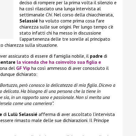
deciso di rompere per la prima volta il silenzio e
ha così rilasciato una lunga intervista al
settimanale
Chi
. Nel corso della chiacchierata,
Selassié
ha voluto come prima cosa fare
chiarezza sulle sue origini. Per lungo tempo c’è
stato infatti chi ha messo in discussione
l’appartenenza delle tre sorelle al principato
to chiarezza sulla situazione.
er assicurato di essere di famiglia nobile, il
padre
di
entare
la vicenda che ha coinvolto sua figlia e
ppona del
GF Vip
ha così ammesso di aver conosciuto il
dunque dichiarato:
Bortuzzo, però conosco la delicatezza di mia figlia. Dicevo a
 delicata. Ha bisogno di una persona che la tiene in
 sia, in un rapporto sano e passionale. Non si merita una
dersela come una cameriera”.
e
di
Lulù Selassié
afferma di aver ascoltato l’intervista
 essere rimasto male delle sue dichiarazioni. Il Principe