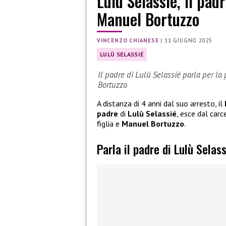
Lulù Selassié, il pad
Manuel Bortuzzo
VINCENZO CHIANESE
|
11 GIUGNO 2025
LULÙ SELASSIÉ
Il padre di Lulù Selassié parla per la
Bortuzzo
A distanza di 4 anni dal suo arresto, il
padre
di
Lulù Selassié
, esce dal car
figlia e
Manuel Bortuzzo
.
Parla il padre di Lulù Selas