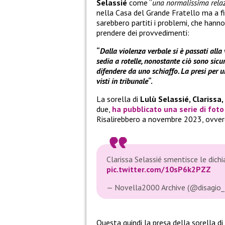
Selassié
come “
una normalissima relaz
nella Casa del Grande Fratello ma a fin
sarebbero partiti i problemi, che hann
prendere dei provvedimenti:
“
Dalla violenza verbale si è passati alla 
sedia a rotelle, nonostante ciò sono si
difendere da uno schiaffo. La presi per
visti in tribunale
“.
La sorella di
Lulù Selassié, Clarissa,
due,
ha pubblicato una serie di foto 
Risalirebbero a novembre 2023, ovvero
Clarissa Selassié smentisce le dich
pic.twitter.com/10sP6k2PZZ
— Novella2000 Archive (@disagio_
Questa quindi la presa della sorella di