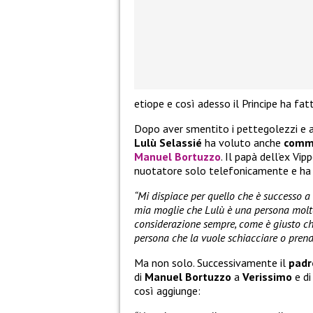
etiope e così adesso il Principe ha fat
Dopo aver smentito i pettegolezzi e av
Lulù Selassié
ha voluto anche
comm
Manuel Bortuzzo
. Il papà dell’ex Vi
nuotatore solo telefonicamente e ha 
“Mi dispiace per quello che è successo a 
mia moglie che Lulù è una persona molto
considerazione sempre, come è giusto che
persona che la vuole schiacciare o pren
Ma non solo. Successivamente il
padr
di
Manuel Bortuzzo
a
Verissimo
e di
così aggiunge: