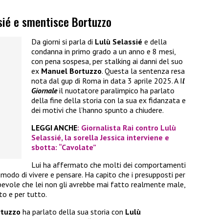
ssié e smentisce Bortuzzo
Da giorni si parla di
Lulù Selassié
e della
condanna in primo grado a un anno e 8 mesi,
con pena sospesa, per stalking ai danni del suo
ex
Manuel Bortuzzo
. Questa la sentenza resa
nota dal gup di Roma in data 3 aprile 2025. A I
l
Giornale
il nuotatore paralimpico ha parlato
della fine della storia con la sua ex fidanzata e
dei motivi che l’hanno spunto a chiudere.
LEGGI ANCHE
:
Giornalista Rai contro Lulù
Selassié, la sorella Jessica interviene e
sbotta: “Cavolate”
Lui ha affermato che molti dei comportamenti
 modo di vivere e pensare. Ha capito che i presupposti per
apevole che lei non gli avrebbe mai fatto realmente male,
to e per tutto.
rtuzzo
ha parlato della sua storia con
Lulù