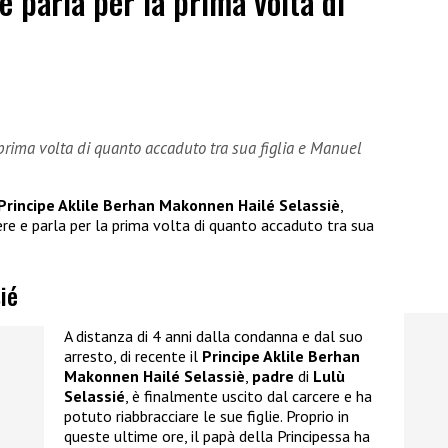
re parla per la prima volta di
 prima volta di quanto accaduto tra sua figlia e Manuel
Principe Aklile Berhan Makonnen Hailé Selassiè
,
cere e parla per la prima volta di quanto accaduto tra sua
sié
A distanza di 4 anni dalla condanna e dal suo
arresto, di recente il
Principe Aklile Berhan
Makonnen Hailé Selassiè
,
padre
di
Lulù
Selassié
, è finalmente uscito dal carcere e ha
potuto riabbracciare le sue figlie. Proprio in
queste ultime ore, il papà della Principessa ha