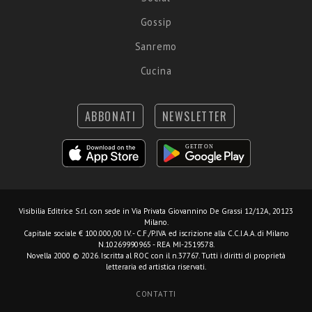
Gossip
Sanremo
Cucina
ABBONATI
NEWSLETTER
Visibilia Editrice S.r.l.
con sede in Via Privata Giovannino De Grassi 12/12A, 20123
Milano.
Capitale sociale € 100.000,00 I.V. - C.F./P.IVA ed iscrizione alla C.C.I.A.A. di Milano
N.10269990965 - REA MI-2519578.
Novella 2000 © 2026. Iscritta al ROC con il n.37767. Tutti i diritti di proprietà
letteraria ed artistica riservati.
CONTATTI