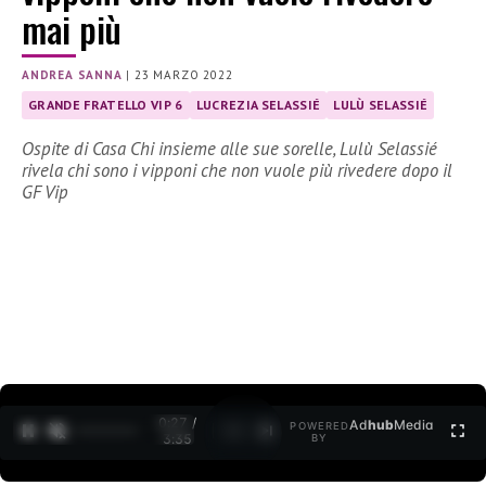
mai più
ANDREA SANNA
|
23 MARZO 2022
GRANDE FRATELLO VIP 6
LUCREZIA SELASSIÉ
LULÙ SELASSIÉ
Ospite di Casa Chi insieme alle sue sorelle, Lulù Selassié
rivela chi sono i vipponi che non vuole più rivedere dopo il
GF Vip
0:27 /
Ad
hub
Media
POWERED
1
/
2
3:35
BY