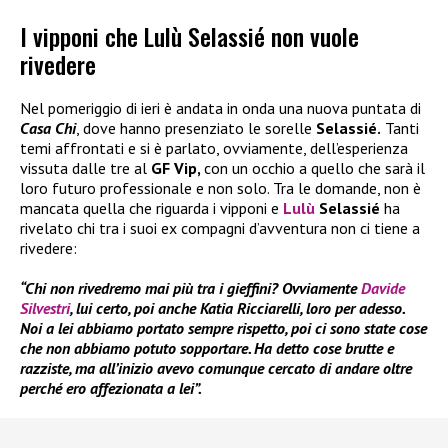
I vipponi che Lulù Selassié non vuole
rivedere
Nel pomeriggio di ieri è andata in onda una nuova puntata di
Casa Chi
, dove hanno presenziato le sorelle
Selassié.
Tanti
temi affrontati e si è parlato, ovviamente, dell’esperienza
vissuta dalle tre al
GF Vip,
con un occhio a quello che sarà il
loro futuro professionale e non solo. Tra le domande, non è
mancata quella che riguarda i vipponi e
Lulù
Selassié
ha
rivelato chi tra i suoi ex compagni d’avventura non ci tiene a
rivedere:
“Chi non rivedremo mai più tra i gieffini? Ovviamente
Davide
Silvestri
, lui certo, poi anche Katia Ricciarelli, loro per adesso.
Noi a lei abbiamo portato sempre rispetto, poi ci sono state cose
che non abbiamo potuto sopportare. Ha detto cose brutte e
razziste, ma all’inizio avevo comunque cercato di andare oltre
perché ero affezionata a lei”.