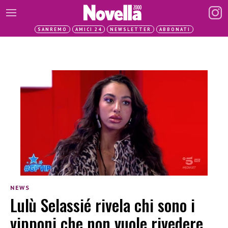
SANREMO
AMICI 24
NEWSLETTER
ABBONATI
NEWS
Lulù Selassié rivela chi sono i
vipponi che non vuole rivedere