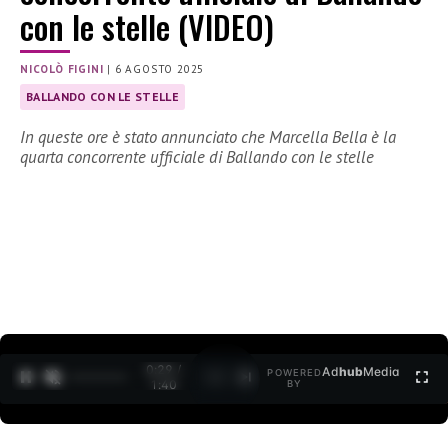
con le stelle (VIDEO)
NICOLÒ FIGINI
|
6 AGOSTO 2025
BALLANDO CON LE STELLE
In queste ore è stato annunciato che Marcella Bella è la
quarta concorrente ufficiale di Ballando con le stelle
0:30 /
Ad
hub
Media
POWERED
1
/
2
1:40
BY