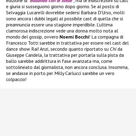
edizione di
“
Ballando con le Stelle
“
, ma le indiscrezioni su cast
e giuria si susseguono giorno dopo giorno. Se al posto di
Selvaggia Lucarelli dovrebbe sedersi Barbara D’Urso, molti
sono ancora i dubbi legati al possibile cast di quella che si
preannuncia essere una stagione imperdibile. L’ultima
clamorosa indiscrezione vede una donna molto nota al
mondo del gossip, ovvero
Noemi Bocchi
! La compagna di
Francesco Totti sarebbe in trattativa per essere nel cast del
dance show Rai! Anzi, secondo quanto riportato su
Chi
da
Giuseppe Candela, la trattativa per portarla sulla pista da
ballo sarebbe addirittura in fase avanzata ma, come
sottolineato dal giornalista, non ancora conclusa. Insomma,
se andasse in porto per Milly Carlucci sarebbe un vero
colpaccio!