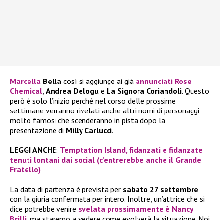
Marcella
Bella
così si aggiunge ai già
annunciati Rose
Chemical
,
Andrea Delogu
e
La Signora Coriandoli
. Questo
però è solo l’inizio perché nel corso delle prossime
settimane verranno rivelati anche altri nomi di personaggi
molto famosi che scenderanno in pista dopo la
presentazione di
Milly Carlucci
.
LEGGI ANCHE
:
Temptation Island, fidanzati e fidanzate
tenuti lontani dai social (c’entrerebbe anche il Grande
Fratello)
La data di partenza è prevista per
sabato 27 settembre
con la giuria confermata per intero. Inoltre, un’attrice che si
dice potrebbe venire
svelata prossimamente è Nancy
Brilli
, ma staremo a vedere come evolverà la situazione. Noi