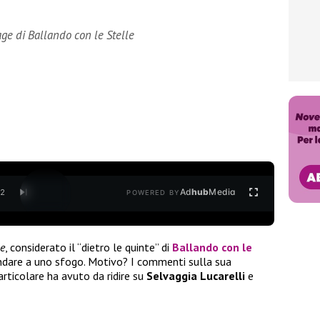
age di Ballando con le Stelle
Ad
hub
Media
/
2
POWERED BY
le
, considerato il “dietro le quinte” di
Ballando con le
andare a uno sfogo. Motivo? I commenti sulla sua
particolare ha avuto da ridire su
Selvaggia Lucarelli
e