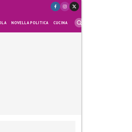
OLA
NOVELLA POLITICA
CUCINA