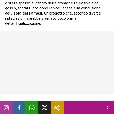
è stata spesso al centro delle cronache televisive e del
gossip, soprattutto dopo le voci legate alla conduzione
dell’
Isola dei Famosi
. Un progetto che, secondo diverse
indiscrezioni, sarebbe sfumato poco prima
dell’ufficializzazione.
Stando a quanto riportato da Parpiglia,
Belen dovrebbe
entrare nel cast di Tu Si Que Vales
a partire dalla fine di
settembre, occupandosi dello spazio dedicato al
lip sync