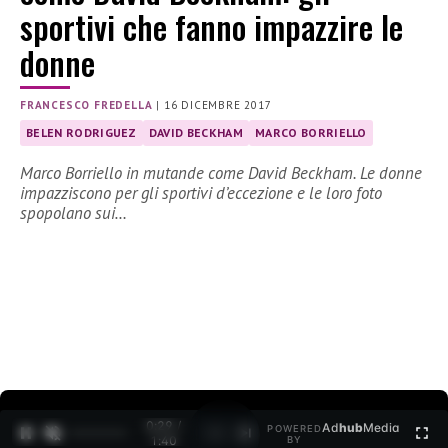
sportivi che fanno impazzire le
donne
FRANCESCO FREDELLA
|
16 DICEMBRE 2017
BELEN RODRIGUEZ
DAVID BECKHAM
MARCO BORRIELLO
Marco Borriello in mutande come David Beckham. Le donne
impazziscono per gli sportivi d’eccezione e le loro foto
spopolano sui…
0:30 /
Ad
hub
Media
POWERED
1
/
2
1:40
BY