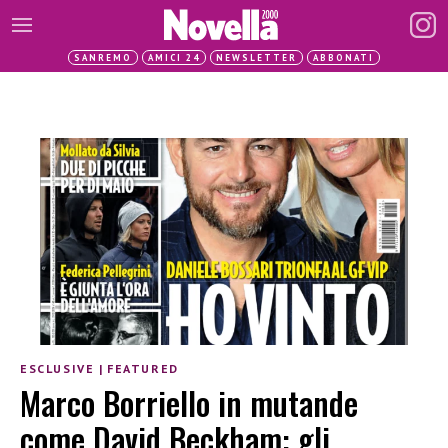
SANREMO
AMICI 24
NEWSLETTER
ABBONATI
ESCLUSIVE
|
FEATURED
Marco Borriello in mutande
come David Beckham: gli