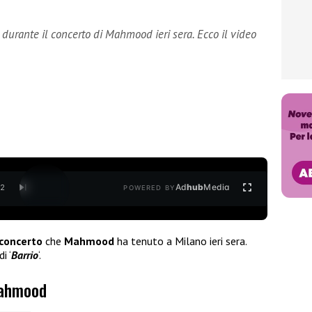
 durante il concerto di Mahmood ieri sera. Ecco il video
Ad
hub
Media
/
2
POWERED BY
concerto
che
Mahmood
ha tenuto a Milano ieri sera.
i ‘
Barrio
‘.
Mahmood