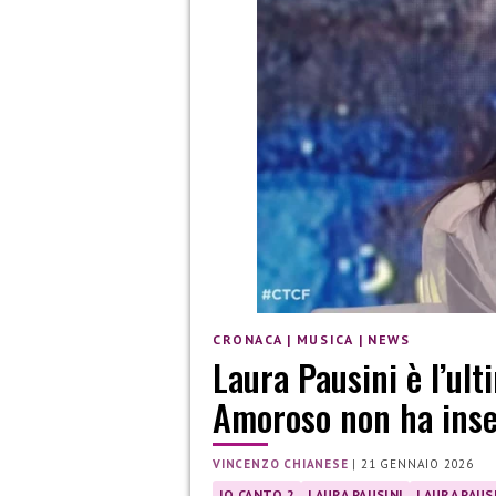
CRONACA
|
MUSICA
|
NEWS
Laura Pausini è l’ult
Amoroso non ha inse
VINCENZO CHIANESE
|
21 GENNAIO 2026
IO CANTO 2
LAURA PAUSINI
LAURA PAUS