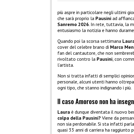
più aspre in particolare negli ultimi gi
che sarà proprio la
Pausini
ad affianca
Sanremo 2026
. In rete, tuttavia, la
entusiasmo la notizia e hanno durame
Quando poi la scorsa settimana
Laura
cover del celebre brano di
Marco Men
fan del cantautore, che non sembrerebb
rivoltato contro la
Pausini
, con comm
l’artista.
Non si tratta infatti di semplici opinio
personale, alcuni utenti hanno oltrepas
ogni tipo, che stanno indignando i più.
Il caso Amoroso non ha insegn
Laura
è dunque diventata il nuovo be
colpa della Pausini?
Viene da pensare
non sia perdonabile. Si sta infatti par
quasi 33 anni di carriera ha raggiunto