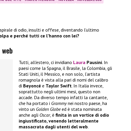
 spirale di odio, insulti e offese, diventando l’ultimo
olpa e perché tutti ce l’hanno con lei?
l web
Tutti, all’estero, ci invidiano
Laura
Pausini
. In
paesi come la Spagna, il Brasile, la Colombia, gli
Stati Uniti, il Messico, e non solo, l’artista
romagnola è vista alla pari di nomi del calibro
di
Beyoncé
e
Taylor Swift
. In Italia invece,
soprattutto negli ultimi mesi, questo non
accade. Da diverso tempo infatti la cantante,
che ha portato i
Grammy
nei nostro paese, ha
vinto un
Golden Globe
ed è stata nominata
anche agli
Oscar
, è
finita in un vortice di odio
ingiustificato, venendo letteralmente
massacrata dagli utenti del web
.