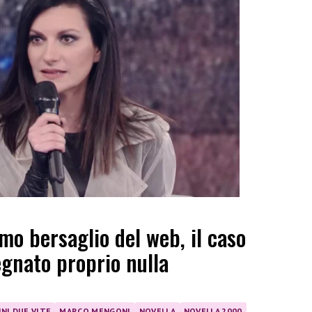
imo bersaglio del web, il caso
gnato proprio nulla
INI DUE VITE
MARCO MENGONI
NOVELLA
NOVELLA 2000