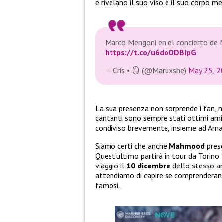
e rivelano il suo viso e il suo corpo m
Marco Mengoni en el concierto de
https://t.co/u6doODBIpG
— Cris • 🪞 (@Maruxshe)
May 25, 
La sua presenza non sorprende i fan, 
cantanti sono sempre stati ottimi ami
condiviso brevemente, insieme ad Amad
Siamo certi che anche
Mahmood
pres
Quest’ultimo partirà in tour da Torino l
viaggio il
10 dicembre
dello stesso an
attendiamo di capire se comprenderan
famosi.