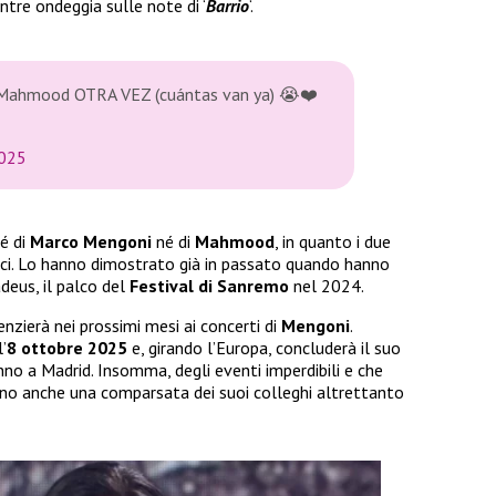
entre ondeggia sulle note di ‘
Barrio
‘.
 Mahmood OTRA VEZ (cuántas van ya) 😭❤️
2025
né di
Marco Mengoni
né di
Mahmood
, in quanto i due
ci. Lo hanno dimostrato già in passato quando hanno
eus, il palco del
Festival di Sanremo
nel 2024.
enzierà nei prossimi mesi ai concerti di
Mengoni
.
’
8 ottobre 2025
e, girando l’Europa, concluderà il suo
no a Madrid. Insomma, degli eventi imperdibili e che
no anche una comparsata dei suoi colleghi altrettanto