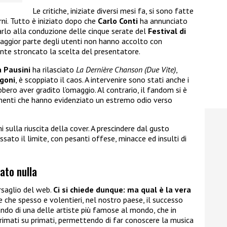
Le critiche, iniziate diversi mesi fa, si sono fatte
orni. Tutto è iniziato dopo che
Carlo Conti
ha annunciato
rlo alla conduzione delle cinque serate del
Festival di
 maggior parte degli utenti non hanno accolto con
nte stroncato la scelta del presentatore.
 Pausini
ha rilasciato
La Dernière Chanson (Due Vite)
,
goni
, è scoppiato il caos. A intervenire sono stati anche i
ero aver gradito l’omaggio. Al contrario, il fandom si è
enti che hanno evidenziato un estremo odio verso
ni sulla riuscita della cover. A prescindere dal gusto
sato il limite, con pesanti offese, minacce ed insulti di
ato nulla
rsaglio del web.
Ci si chiede dunque: ma qual è la vera
 che spesso e volentieri, nel nostro paese, il successo
lando di una delle artiste più famose al mondo, che in
 primati su primati, permettendo di far conoscere la musica