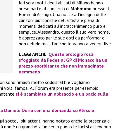
Ieri sera molti degli abitati di Milano hanno
preso parte al concerto di
Mahmood
presso il
Forum di Assago. Una notte all’insegna delle
canzoni più iconiche dell’artista e piena di
momenti dedicati all’intrattenimento puro e
semplice. Alessandro, questo il suo vero nome,
è apprezzato per le sue doti da performer e
non delude mai i fan che lo vanno a vedere live.
LEGGI ANCHE
:
Questo orologio rosa
sfoggiato da Fedez al GP di Monaco ha un
prezzo esorbitante che non immaginate
nemmeno
tori sono rimasti molto soddisfatti e vogliamo
uni volti famosi. Al Forum era presente per esempio
 cantante
si è scambiato un abbraccio e un bacio sulla
zza Daniele Doria con una domanda su Alessio
i sotto, i più attenti hanno notato anche la presenza di
tà non è un granché, a un certo punto le luci si accendono