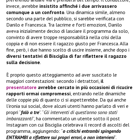
invece, avrebbe
insistito affinché i due arrivassero
comunque a un confronto
. Una dinamica simile, almeno
secondo una parte del pubblico, si sarebbe verificata con
Danilo e Francesca. Tra lacrime e forti emozioni, Danilo
aveva inizialmente deciso di lasciare il programma da solo,
convinto di avere troppe responsabilità nella crisi della
coppia e di non essere il ragazzo giusto per Francesca. Alla
fine, però, i due hanno scelto di uscire insieme, anche dopo i
diversi tentativi di Bisciglia di far riflettere il ragazzo
sulla decisione
.
È proprio questo atteggiamento ad aver suscitato le
maggiori contestazioni: secondo i detrattori,
il
presentatore
avrebbe cercato in più occasioni di ricucire
rapporti ormai compromessi
, entrando nelle dinamiche
delle coppie più di quanto ci si aspetterebbe. Da qui anche
l’ironia sui social, dove alcuni utenti hanno parlato di veri e
propri “
falò a tre
”. “
Gli interventi di quest’anno sono stati
imbarazzanti
”, ha commentato un utente sotto il post
Instagram con cui Bisciglia celebrava il record di ascolti del
programma, aggiungendo: “
o critichi entrambi spingendo
ENTRAMBI a riflettere sui propri errori, o non intervieni
”.