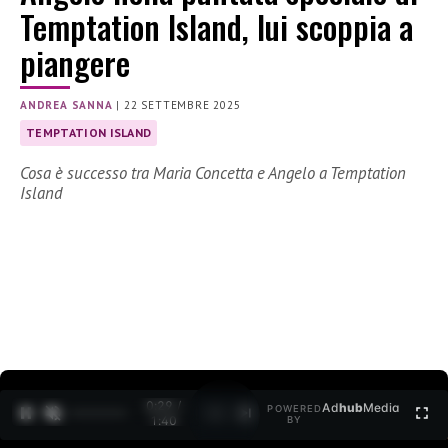
Temptation Island, lui scoppia a
piangere
ANDREA SANNA
|
22 SETTEMBRE 2025
TEMPTATION ISLAND
Cosa è successo tra Maria Concetta e Angelo a Temptation
Island
0:30 /
Ad
hub
Media
POWERED
1
/
2
1:40
BY