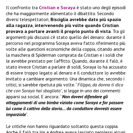
Il confronto tra
Cristian e Soraya
è stato uno degli episodi
che ha maggiormente alimentato il dibattito. Secondo
diversi telespettatori,
Bisciglia avrebbe dato più spazio
alla ragazza
,
intervenendo più volte quando Cristian
provava a portare avanti il proprio punto di vista
. Tra gli
argomenti più discussi c’è stato quello del denaro: durante il
percorso nel programma Soraya aveva fatto riferimento più
volte alle questioni economiche della coppia, citando anche
la maschera di Spiderman comprata da Cristian e i soldi che
le avrebbe prestato per l’affitto. Quando, durante il falò, è
stato invece Cristian a parlare di soldi, Soraya lo ha accusato
di essere troppo legato al denaro e il conduttore lo avrebbe
invitato a cambiare argomento. Una dinamica che, secondo i
critici, si sarebbe ripetuta più volte. “
Filippo, da donna ti dico
che con Soraya hai sbagliato
”, si legge in uno dei commenti
apparsi sui social. E ancora: “
Non dovevi difendere gli
atteggiamenti di una bimba viziata come Soraya e far passare
lui come il cattivo della storia… da conduttore dovresti essere
imparziale
”.
Le critiche non hanno riguardato soltanto questa coppia.
Anche il falò tra Iris e Andrea aveva lasciato perplessi alcuni