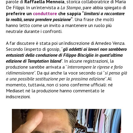
parole di
Raffaella Mennoia
, storica collaboratrice di Maria
De Filippi. In un’intervista a
La Stampa
, pare abbia spiegato di
preferire un
conduttore
che sappia “
limitarsi a raccontare
la realtà, senza prendere posizione
“
. Una frase che molti
hanno letto come un invito a mantenere un ruolo più
neutrale durante i confronti.
A far discutere è stata poi un’indiscrezione di Amedeo Venza.
Secondo l’esperto di gossip, “
gli addetti ai lavori non sarebbero
entusiasti della conduzione di Filippo Bisciglia in quest’ultima
edizione di Temptation Island
“. In alcune registrazioni, la
produzione sarebbe arrivata a “
interrompere le riprese e farlo
ridimensionare
“. Da qui anche la voce secondo cui “
si pensa già
a una possibile sostituzione per la prossima edizione
“. Al
momento, tuttavia, non ci sono conferme ufficiali: né
Mediaset né la produzione hanno commentato le
indiscrezioni.