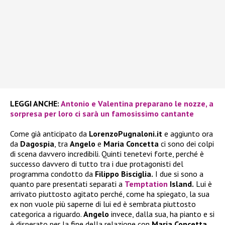
LEGGI ANCHE:
Antonio e Valentina preparano le nozze, a
sorpresa per loro ci sarà un famosissimo cantante
Come già anticipato da
LorenzoPugnaloni.it
e aggiunto ora
da
Dagospia
, tra
Angelo
e
Maria Concetta
ci sono dei colpi
di scena davvero incredibili. Quinti tenetevi forte, perché è
successo davvero di tutto tra i due protagonisti del
programma condotto da
Filippo Bisciglia.
I due si sono a
quanto pare presentati separati a
Temptation
Island.
Lui è
arrivato piuttosto agitato perché, come ha spiegato, la sua
ex non vuole più saperne di lui ed è sembrata piuttosto
categorica a riguardo.
Angelo
invece, dalla sua, ha pianto e si
è disperato per la fine della relazione con
Maria Concetta.