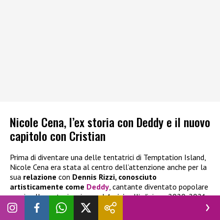
Nicole Cena, l’ex storia con Deddy e il nuovo
capitolo con Cristian
Prima di diventare una delle tentatrici di Temptation Island,
Nicole Cena era stata al centro dell’attenzione anche per la
sua
relazione
con
Dennis Rizzi, conosciuto
artisticamente come
Deddy
, cantante diventato popolare
grazie alla partecipazione ad
Amici
nell’edizione 2020-2021,
vinta da Giulia Stabile. La coppia aveva mostrato alcuni
momenti della propria relazione anche sui social, tra cui una