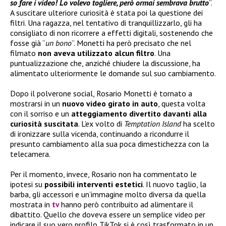
so fare i video! Lo volevo togliere, però ormai sembrava brutto
”.
A suscitare ulteriore curiosità è stata poi la questione dei
filtri. Una ragazza, nel tentativo di tranquillizzarlo, gli ha
consigliato di non ricorrere a effetti digitali, sostenendo che
fosse già “
un bono
”. Monetti ha però precisato che nel
filmato
non aveva utilizzato alcun filtro
. Una
puntualizzazione che, anziché chiudere la discussione, ha
alimentato ulteriormente le domande sul suo cambiamento.
Dopo il polverone social, Rosario Monetti è tornato a
mostrarsi in un
nuovo video girato in auto
, questa volta
con il sorriso e un
atteggiamento divertito davanti alla
curiosità suscitata
. L’ex volto di
Temptation Island
ha scelto
di ironizzare sulla vicenda, continuando a ricondurre il
presunto cambiamento alla sua poca dimestichezza con la
telecamera.
Per il momento, invece, Rosario non ha commentato le
ipotesi su
possibili interventi estetici
. Il nuovo taglio, la
barba, gli accessori e un’immagine molto diversa da quella
mostrata in
tv
hanno però contribuito ad alimentare il
dibattito. Quello che doveva essere un semplice video per
indicare il suo vero profilo TikTok si è così trasformato in un