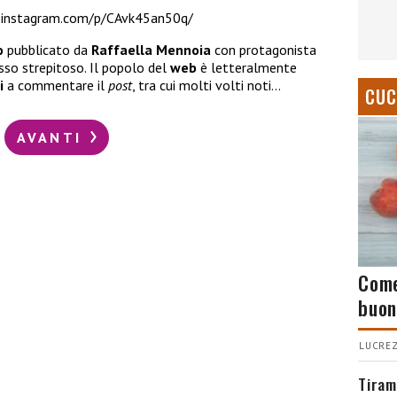
.instagram.com/p/CAvk45an50q/
o
pubblicato da
Raffaella Mennoia
con protagonista
esso strepitoso. Il popolo del
web
è letteralmente
i
a commentare il
post
, tra cui molti volti noti…
CUC
AVANTI
Come
buon
LUCREZ
Tiram