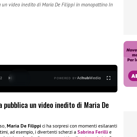
 un video inedito di Maria De Filippi in monopattino In
Ad
hub
Media
/
2
POWERED BY
a pubblica un video inedito di Maria De
sso,
Maria De Filippi
ci ha sorpresi con momenti esilaranti
imi, ad esempio, i divertenti scherzi a
Sabrina Ferilli
e