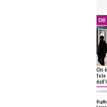
CHI
Chi 
foto
dall
LUCREZ
BigMa
Lazze