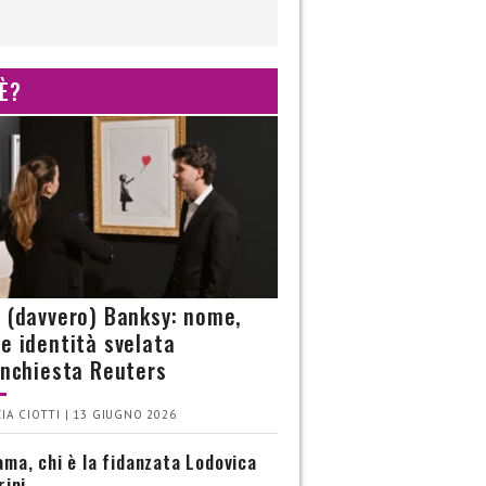
 È?
è (davvero) Banksy: nome,
 e identità svelata
’inchiesta Reuters
IA CIOTTI | 13 GIUGNO 2026
ma, chi è la fidanzata Lodovica
rini