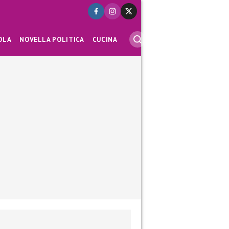
OLA
NOVELLA POLITICA
CUCINA