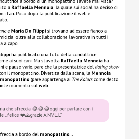
onduttrice a bordo di un monopattino l’avete mai vista?
gito a
Raffaella Mennoia
, la quale sui social ha deciso di
n i fan. Poco dopo la pubblicazione il web è
ato.
nne
e
Maria De Filippi
si trovano ad essere fianco a
cizia, oltre alla collaborazione lavorativa in tutti i
va a capo.
ilippi
ha pubblicato una foto della conduttrice
ieme ai suoi cani. Ma stavolta
Raffaella Mennoia
ha
oni e pause varie, pare che la presentatrice del
dating show
 con il monopattino. Divertita dalla scena, la
Mennoia
monopattino
(pare appartenga ai
The Kolors
come detto
larante momento sul
web
:
aria che sfreccia
😂😂😂
oggi per parlare con i
ile…felice
❤️🙏
grazie A.MV.L.L”
freccia a bordo del
monopattino
…