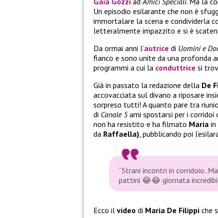
Gaia Gozzi
ad
Amici Speciali
. Ma la c
Un episodio esilarante che non è sfug
immortalare la scena e condividerla co
letteralmente impazzito e si è scaten
Da ormai anni l’
autrice
di
Uomini e Do
fianco e sono unite da una profonda ami
programmi a cui la
conduttrice
si tro
Già in passato la redazione della
De F
accovacciata sul divano a riposare ins
sorpreso tutti! A quanto pare tra riuni
di
Canale 5
ami spostarsi per i corridoi
non ha resistito e ha filmato
Maria
in
da
Raffaella)
, pubblicando poi l’esi
“Strani incontri in corridoio..M
pattini
😂😂
giornata incredib
Ecco il
video
di
Maria De Filippi
che s