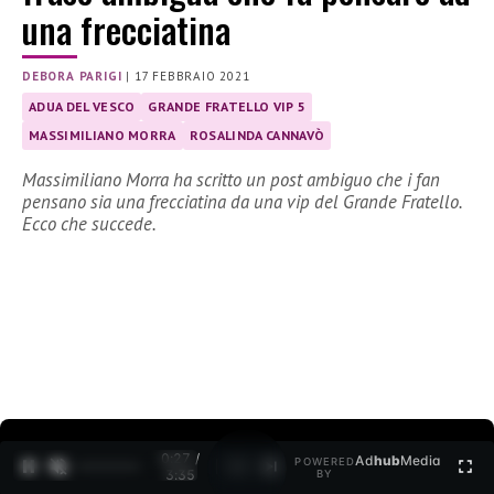
una frecciatina
DEBORA PARIGI
|
17 FEBBRAIO 2021
ADUA DEL VESCO
GRANDE FRATELLO VIP 5
MASSIMILIANO MORRA
ROSALINDA CANNAVÒ
Massimiliano Morra ha scritto un post ambiguo che i fan
pensano sia una frecciatina da una vip del Grande Fratello.
Ecco che succede.
0:28 /
Ad
hub
Media
POWERED
1
/
2
3:35
BY