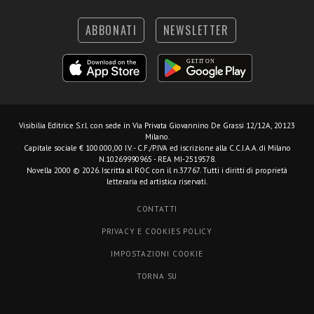
ABBONATI
NEWSLETTER
Visibilia Editrice S.r.l.
con sede in Via Privata Giovannino De Grassi 12/12A, 20123
Milano.
Capitale sociale € 100.000,00 I.V. - C.F./P.IVA ed iscrizione alla C.C.I.A.A. di Milano
N.10269990965 - REA MI-2519578.
Novella 2000 © 2026. Iscritta al ROC con il n.37767. Tutti i diritti di proprietà
letteraria ed artistica riservati.
CONTATTI
PRIVACY E COOKIES POLICY
IMPOSTAZIONI COOKIE
TORNA SU