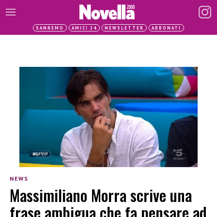
SANREMO
AMICI 24
NEWSLETTER
ABBONATI
NEWS
Massimiliano Morra scrive una
frase ambigua che fa pensare ad