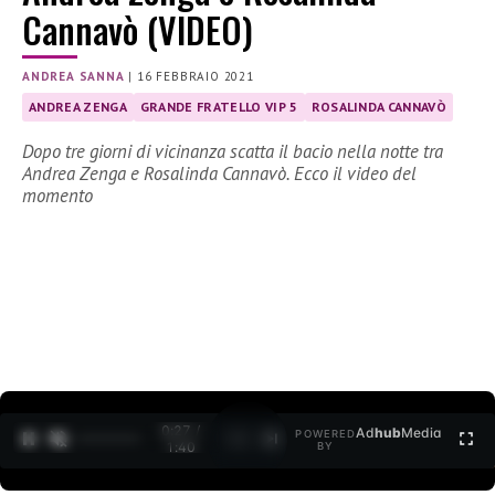
Cannavò (VIDEO)
ANDREA SANNA
|
16 FEBBRAIO 2021
ANDREA ZENGA
GRANDE FRATELLO VIP 5
ROSALINDA CANNAVÒ
Dopo tre giorni di vicinanza scatta il bacio nella notte tra
Andrea Zenga e Rosalinda Cannavò. Ecco il video del
momento
0:28 /
Ad
hub
Media
POWERED
1
/
2
1:40
BY