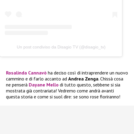
Un post condiviso da Disagio TV (@disagio_tv)
Rosalinda Cannavò
ha deciso così di intraprendere un nuovo
cammino e di farlo accanto ad
Andrea Zenga
. Chissà cosa
ne penserà
Dayane Mello
di tutto questo, sebbene si sia
mostrata già contrariata! Vedremo come andrà avanti
questa storia e come si suol dire: se sono rose fioriranno!