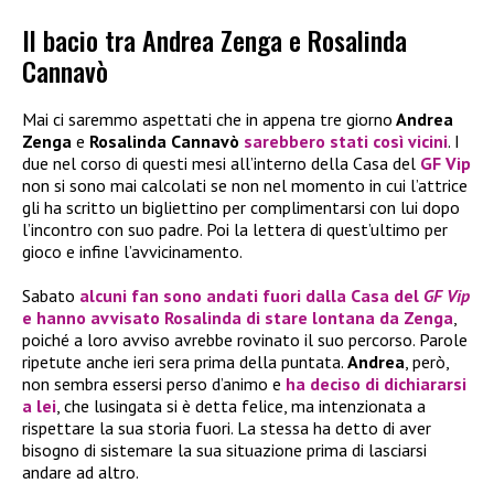
Il bacio tra Andrea Zenga e Rosalinda
Cannavò
Mai ci saremmo aspettati che in appena tre giorno
Andrea
Zenga
e
Rosalinda Cannavò
sarebbero stati così vicini
. I
due nel corso di questi mesi all’interno della Casa del
GF Vip
non si sono mai calcolati se non nel momento in cui l’attrice
gli ha scritto un bigliettino per complimentarsi con lui dopo
l’incontro con suo padre. Poi la lettera di quest’ultimo per
gioco e infine l’avvicinamento.
Sabato
alcuni fan sono andati fuori dalla Casa del
GF Vip
e hanno avvisato
Rosalinda
di stare lontana da
Zenga
,
poiché a loro avviso avrebbe rovinato il suo percorso. Parole
ripetute anche ieri sera prima della puntata.
Andrea
, però,
non sembra essersi perso d’animo e
ha deciso di dichiararsi
a lei
, che lusingata si è detta felice, ma intenzionata a
rispettare la sua storia fuori. La stessa ha detto di aver
bisogno di sistemare la sua situazione prima di lasciarsi
andare ad altro.