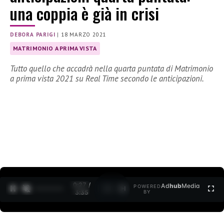
una coppia è già in crisi
DEBORA PARIGI
|
18 MARZO 2021
MATRIMONIO A PRIMA VISTA
Tutto quello che accadrà nella quarta puntata di Matrimonio
a prima vista 2021 su Real Time secondo le anticipazioni.
0:27 /
Ad
hub
Media
POWERED
1
/
2
3:35
BY