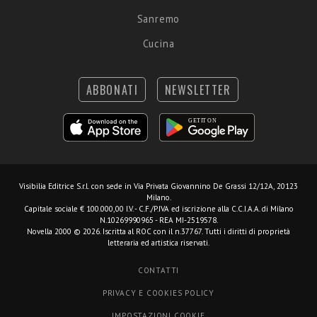
Sanremo
Cucina
ABBONATI
NEWSLETTER
Visibilia Editrice S.r.l.
con sede in Via Privata Giovannino De Grassi 12/12A, 20123
Milano.
Capitale sociale € 100.000,00 I.V. - C.F./P.IVA ed iscrizione alla C.C.I.A.A. di Milano
N.10269990965 - REA MI-2519578.
Novella 2000 © 2026. Iscritta al ROC con il n.37767. Tutti i diritti di proprietà
letteraria ed artistica riservati.
CONTATTI
PRIVACY E COOKIES POLICY
IMPOSTAZIONI COOKIE