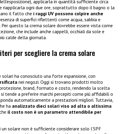
ll’esposizione), applicarla in quantità sufficiente circa
e riapplicarla ogni due ore, soprattutto dopo il bagno o la
ano il fatto che
i raggi UV possono colpire anche
resenza di superfici riflettenti come acqua, sabbia e
. Per questo la crema solare dovrebbe essere vista come
tezione, che include anche cappelli, occhiali da sole e
più calde della giornata.
iteri per scegliere la crema solare
me solari ha conosciuto una forte espansione, con
sificata
nei negozi. Oggi si trovano prodotti molto
i protezione, brand, formato e costo, rendendo la scelta
i tende a preferire marchi percepiti come più affidabili o
isponda automaticamente a prestazioni migliori. Tuttavia,
che ha
analizzato dieci solari viso ad alta o altissima
 che
il costo non è un parametro attendibile per
 un solare non è sufficiente considerare solo l’SPF