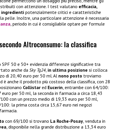
lacone permettono un dosaggio più preciso, mentre gli
stribuiti con attenzione. I test valutano
efficacia,
 ingredienti
potenzialmente critici e caratteristiche
a pelle. Inoltre, una particolare attenzione è necessaria
danza
, periodo in cui è consigliabile optare per formule
 secondo Altroconsumo: la classifica
so SPF 50 e 50+ evidenzia differenze significative tra
ortato anche da
Sky Tg24
,
in ultima posizione
si colloca
zo di 20,40 euro per 50 ml. Al
nono posto
troviamo
d è anche il prodotto più costoso della classifica, con 28
 posizionano
Collistar
ed
Eucerin
, entrambe con 64/100:
 euro per 50 ml, la seconda in farmacia a circa 18,43
/100 con un prezzo medio di 19,33 euro per 50 ml,
00: la prima costa circa 15,67 euro nei negozi
farmacia.
to
con 69/100 si trovano
La Roche-Posay
, venduta in
vea
, disponibile nella grande distribuzione a 13,34 euro