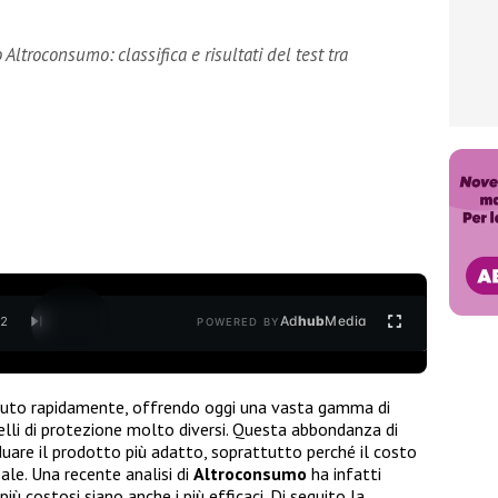
Altroconsumo: classifica e risultati del test tra
Ad
hub
Media
/
2
POWERED BY
iuto rapidamente, offrendo oggi una vasta gamma di
velli di protezione molto diversi. Questa abbondanza di
iduare il prodotto più adatto, soprattutto perché il costo
ale. Una recente analisi di
Altroconsumo
ha infatti
più costosi siano anche i più efficaci. Di seguito la