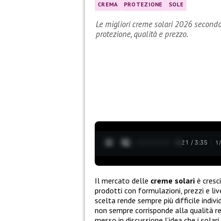
CREMA
PROTEZIONE
SOLE
Le migliori creme solari 2026 secondo 
protezione, qualità e prezzo.
0:22 / 3:35
1
Il mercato delle
creme solari
è cresc
prodotti con formulazioni, prezzi e li
scelta rende sempre più difficile indiv
non sempre corrisponde alla qualità re
messo in discussione l’idea che i solari 