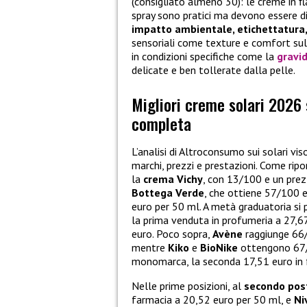
(consigliato almeno 30): le creme in f
spray sono pratici ma devono essere di
impatto ambientale, etichettatura,
sensoriali come texture e comfort sull
in condizioni specifiche come la
gravi
delicate e ben tollerate dalla pelle.
Migliori creme solari 2026
completa
L’analisi di Altroconsumo sui solari vi
marchi, prezzi e prestazioni. Come rip
la
crema Vichy
, con 13/100 e un prez
Bottega Verde
, che ottiene 57/100 e
euro per 50 ml. A metà graduatoria si
la prima venduta in profumeria a 27,67
euro. Poco sopra,
Avène
raggiunge 66
mentre
Kiko
e
BioNike
ottengono 67/1
monomarca, la seconda 17,51 euro in 
Nelle prime posizioni, al
secondo pos
farmacia a 20,52 euro per 50 ml, e
Ni