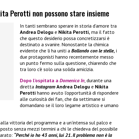
ita Perotti non possono stare insieme
In tanti sembrano sperare in storia d’amore tra
Andrea Delogu
e
Nikita Perotti,
ma il fatto
che questo desiderio possa concretizzarsi è
destinato a svanire. Nonostante la chimica
evidente che li ha uniti a
Ballando con le stelle
,
i
due protagonisti hanno recentemente messo
un punto fermo sulla questione, chiarendo che
tra loro c’è solo una solida amicizia.
Dopo l’ospitata a
Domenica In
, durante una
diretta
Instagram
Andrea Delogu
e
Nikita
Perotti
hanno avuto l’opportunità di rispondere
alle curiosità dei fan, che da settimane si
domandano se il loro legame artistico e umano
 alla vittoria del programma e a un’intensa sul palco e
sposto senza mezzi termini a chi le chiedeva del possibile
iarato:
“Perché io ho 43 anni, lui 21. Il problema non è la