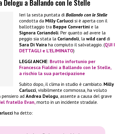
a Delogu a Ballando con le Stelle
Ieri la sesta puntata di
Ballando con le Stelle
condotta da
Milly Carlucci
si è aperta con il
ballottaggio tra
Beppe Convertini
e la
Signora Coriandoli
. Per quanto ad avere la
peggio sia stata la
Coriandoli
, la
wild card
di
Sara Di Vaira
ha compiuto il salvataggio. (
QUI I
DETTAGLI e L’ELIMINATO
)
LEGGI ANCHE
:
Brutto infortunio per
Francesca Fialdini a Ballando con le Stelle,
a rischio la sua partecipazione
Subito dopo, il clima in studio è cambiato.
Milly
Carlucci
, visibilmente commossa, ha voluto
 pensiero ad
Andrea Delogu
, assente a causa del grave
del fratello
Evan
,
morto in un incidente stradale.
rlucci
ha detto: