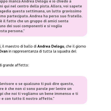
uppo manca Andrea Delogu e io chiedo a
i qui nel centro della pista. Allora, voi sapete
agedia questa settimana, un lutto gravissimo
iamo partecipato. Andrea ha perso suo fratello.
’è il fatto che un gruppo di amici senta
uno dei suoi componenti e si voglia
esta persona.”
i
, il maestro di ballo di
Andrea Delogu
, che il giorno
Evan
in rappresentanza di tutta la squadra del
di grande affetto:
elevisore o se qualcuno ti può dire questo,
ire è che non ci sono parole per lenire un
ppi che noi ti vogliamo un bene immenso e ti
e con tutto il nostro affetto.”