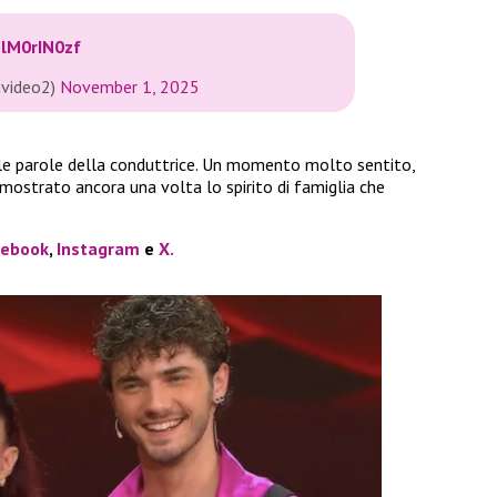
plM0rIN0zf
avideo2)
November 1, 2025
e parole della conduttrice. Un momento molto sentito,
 mostrato ancora una volta lo spirito di famiglia che
cebook
,
Instagram
e
X.