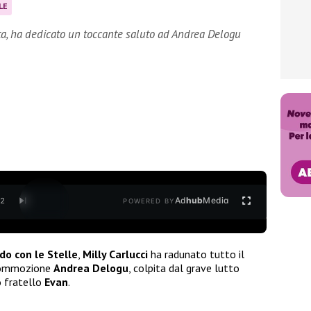
LE
ta, ha dedicato un toccante saluto ad Andrea Delogu
Ad
hub
Media
/
2
POWERED BY
do con le Stelle
,
Milly Carlucci
ha radunato tutto il
 commozione
Andrea Delogu
, colpita dal grave lutto
o fratello
Evan
.