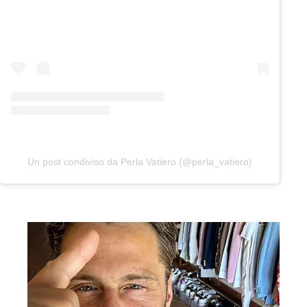
Un post condiviso da Perla Vatiero (@perla_vatiero)