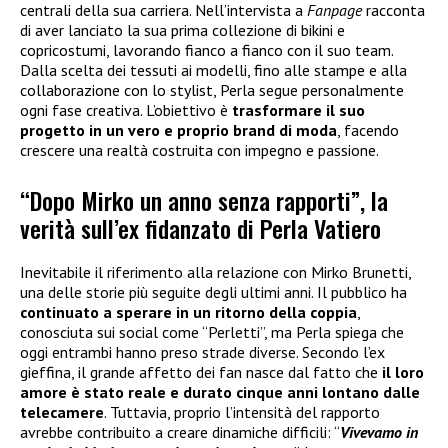
centrali della sua carriera. Nell’intervista a
Fanpage
racconta
di aver lanciato la sua prima collezione di bikini e
copricostumi, lavorando fianco a fianco con il suo team.
Dalla scelta dei tessuti ai modelli, fino alle stampe e alla
collaborazione con lo stylist, Perla segue personalmente
ogni fase creativa. L’obiettivo è
trasformare il suo
progetto in un vero e proprio brand di moda
, facendo
crescere una realtà costruita con impegno e passione.
“Dopo Mirko un anno senza rapporti”, la
verità sull’ex fidanzato di Perla Vatiero
Inevitabile il riferimento alla relazione con Mirko Brunetti,
una delle storie più seguite degli ultimi anni. Il pubblico ha
continuato a sperare in un ritorno della coppia
,
conosciuta sui social come “Perletti”, ma Perla spiega che
oggi entrambi hanno preso strade diverse. Secondo l’ex
gieffina, il grande affetto dei fan nasce dal fatto che
il loro
amore è stato reale e durato cinque anni lontano dalle
telecamere
. Tuttavia, proprio l’intensità del rapporto
avrebbe contribuito a creare dinamiche difficili: “
Vivevamo in