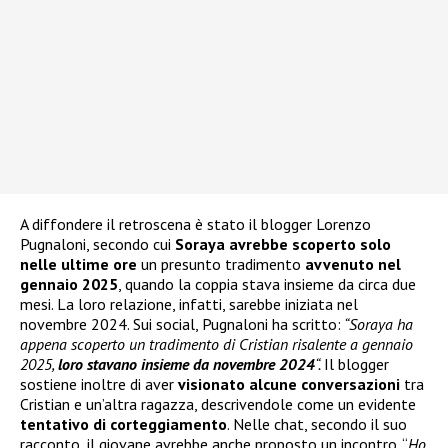
A diffondere il retroscena è stato il blogger Lorenzo
Pugnaloni, secondo cui
Soraya avrebbe scoperto solo
nelle ultime ore
un presunto tradimento
avvenuto nel
gennaio 2025
, quando la coppia stava insieme da circa due
mesi. La loro relazione, infatti, sarebbe iniziata nel
novembre 2024. Sui social, Pugnaloni ha scritto:
“Soraya ha
appena scoperto un tradimento di Cristian risalente a gennaio
2025,
loro stavano insieme da novembre 2024
“.
Il blogger
sostiene inoltre di aver
visionato alcune conversazioni
tra
Cristian e un’altra ragazza, descrivendole come un evidente
tentativo di corteggiamento
. Nelle chat, secondo il suo
racconto, il giovane avrebbe anche proposto un incontro. “
Ho