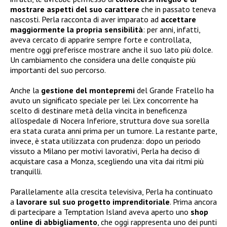
mostrare aspetti del suo carattere
che in passato teneva
nascosti. Perla racconta di aver imparato ad
accettare
maggiormente la propria sensibilità
: per anni, infatti,
aveva cercato di apparire sempre forte e controllata,
mentre oggi preferisce mostrare anche il suo lato più dolce.
Un cambiamento che considera una delle conquiste più
importanti del suo percorso.
Anche la
gestione del
montepremi
del Grande Fratello ha
avuto un significato speciale per lei. L’ex concorrente ha
scelto di destinare metà della vincita in beneficenza
all’ospedale di Nocera Inferiore, struttura dove sua sorella
era stata curata anni prima per un tumore. La restante parte,
invece, è stata utilizzata con prudenza: dopo un periodo
vissuto a Milano per motivi lavorativi, Perla ha deciso di
acquistare casa a Monza, scegliendo una vita dai ritmi più
tranquilli.
Parallelamente alla crescita televisiva, Perla ha continuato
a
lavorare sul suo progetto imprenditoriale
. Prima ancora
di partecipare a Temptation Island aveva aperto uno
shop
online di abbigliamento
, che oggi rappresenta uno dei punti