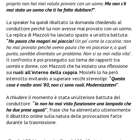
proprio non hai mai voluto provare con un uomo.
Ma non c’è
mai stato un uomo che ti ha fatto dubitare?
”
.
La speaker ha quindi ribaltato la domanda chiedendo al
conduttore perché lui non avesse mai provato con un uomo.
La replica di Mazzoli ha lasciato spazio a un’altra battuta:
“
Ho paura che magari mi piaccia!
Un po’ come la cocaina: non
ho mai provato perché avevo paura che mi piacesse e, a quel
punto, sarebbe diventato un problema. Non si sa mai nella vita
”.
Il confronto è poi proseguito sul tema dei rapporti tra
uomini e donne, con Mazzoli che ha iniziato una riflessione
sui
ruoli all’interno della coppia
. Moslehi lo ha però
interrotto invitando a superare vecchi stereotipi:
“
Questa
cosa è molto anni ’80, non ci sono ruoli. Modernizzatevi
”
.
A chiudere il momento è stata un’ulteriore battuta del
conduttore:
“
Io non ho mai visto funzionare una lampada che
ha due prese uguali
”
, frase che ha alimentato ulteriormente
il dibattito online sulla natura delle provocazioni fatte
durante la trasmissione.