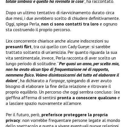
totale simbiosi e questo ha rovinato le cose
”, ha raccontato.
Dopo un ultimo tentativo di riavvicinamento durato circa
due mesi, i due avrebbero scelto di chiudere definitivamente.
Oggi, spiega Perla,
non ci sono contatti tra loro
e ognuno
sta costruendo il proprio percorso.
L’ex concorrente chiarisce anche alcune indiscrezioni su
presunti flirt
, tra cui quello con Cady Gueye: si sarebbe
trattato soltanto di un’amicizia. Per quanto riguarda la sua
vita sentimentale, invece, Perla racconta di aver scelto un
lungo periodo di solitudine. “
Per quasi un anno, per scelta mia,
non ho avuto alcun tipo di frequentazione né di rapporto,
nemmeno fisico. Volevo disintossicarmi del tutto ed elaborare il
dolore
“, ha dichiarato a
Fanpage
, spiegando di aver avuto
bisogno di elaborare la fine della relazione e ritrovare il
proprio equilibrio. Un percorso che oggi sembra concluso: l’ex
gieffina afferma di sentirsi
pronta a conoscere qualcuno
e
a lasciare spazio nuovamente all’amore.
Per il futuro, però,
preferisce proteggere la propria
privacy
: non vorrebbe frequentare persone legate al mondo
dello spettacolo e punta a vivere eventuali nuove relazioni