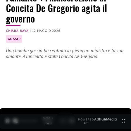
Concita De Gregorio agita il
governo
CHIARA NAVA
|
12 MAGGIO 2026
GOSSIP
Una bomba gossip ha centrato in pieno un ministro e la sua
amante. A lanciarla è stata Concita De Gregorio.
0:30 /
Ad
hub
Media
POWERED
1
/
2
1:40
BY