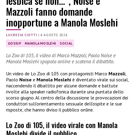
lesbica se non…”, Noise e
Mazzoli fanno domande
inopportune a Manola Moslehi
LUCREZIA CIOTTI
|
4 AGOSTO 2026
GOSSIP
MANOLA MOSLEHI
SOCIAL
Lo Zoo di 105, il video di Marco Mazzoli, Paolo Noise e
Manola Moslehi spopola online e scatena il dibattito.
Un video de Lo Zoo di 105 con protagonisti Marco
Mazzoli
,
Paolo
Noise
e
Manola Moslehi
è diventato virale sui social,
riaccendendo il dibattito per alcune domande e battute
rivolte alla speaker radiofonica durante una puntata dello
scorso giugno. Al centro della discussione le provocazioni dei
conduttori sull’orientamento sessuale dell’ospite e le sue
risposte, che hanno diviso il pubblico online.
Lo Zoo di 105, il video virale con Manola
Moslehi divide il pubblico