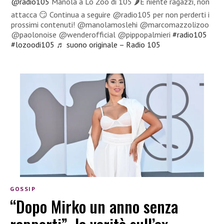
@radio105
Manola a Lo Zoo di 105 🌶️E niente ragazzi, non
attacca 😏 Continua a seguire @radio105 per non perderti i
prossimi contenuti! @manolamoslehi @marcomazzolizoo
@paolonoise @wenderofficial @pippopalmieri
#radio105
#lozoodi105
♬ suono originale – Radio 105
GOSSIP
“Dopo Mirko un anno senza