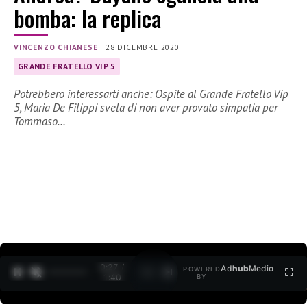
bomba: la replica
VINCENZO CHIANESE
|
28 DICEMBRE 2020
GRANDE FRATELLO VIP 5
Potrebbero interessarti anche: Ospite al Grande Fratello Vip
5, Maria De Filippi svela di non aver provato simpatia per
Tommaso…
0:28 /
Ad
hub
Media
POWERED
1
/
2
1:40
BY