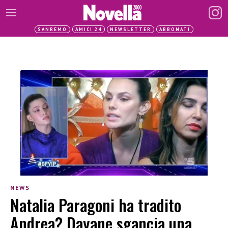
SANREMO
AMICI 24
NEWSLETTER
ABBONATI
NEWS
Natalia Paragoni ha tradito
Andrea? Dayane sgancia una