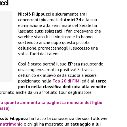
ucci
Nicolò Filippucci
è sicuramente tra i
concorrenti più amati di
Amici 24
e la sua
eliminazione alla semifinale del Serale ha
lasciato tutti spiazzati. I fan credevano che
sarebbe stato lui il vincitore e lo hanno
sostenuto anche dopo questa piccola
delusione, promettendogli il successo una
volta fuori dal talent.
Così è stato perché il suo
EP
sta riscuotendo
un’accoglienza molto positiva! Si tratta
dell’unico ex allievo della scuola a essersi
posizionato nella
Top 20 di FIMI
ed è al
terzo
posto nella classifica dedicata alla vendite
coronato anche da un affollato tour degli instore.
la a quanto ammonta la paghetta mensile del figlio
assa)
colò Filippucci
ha fatto la conoscenza dei suoi follower
 matrimonio
o chi gli ha mostrato un
tatuaggio a lui