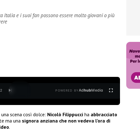
a Italia e i suoi fan possono essere molto giovani o più
vere
Ad
hub
Media
/
2
POWERED BY
 una scena così dolce:
Nicolò Filippucci
ha
abbracciato
nte ma una
signora anziana che non vedeva l’ora di
ideo
.