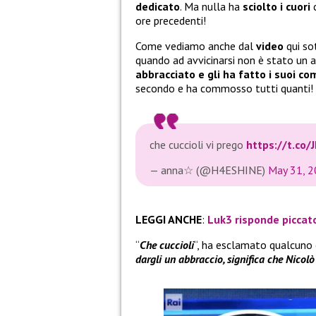
dedicato
. Ma nulla ha
sciolto i cuori
c
ore precedenti!
Come vediamo anche dal
video
qui so
quando ad avvicinarsi non è stato un
abbracciato e gli ha fatto i suoi c
secondo e ha commosso tutti quanti!
che cuccioli vi prego
https://t.co
— anna☆ (@H4ESHINE)
May 31, 
LEGGI ANCHE
:
Luk3 risponde piccato
“
Che cuccioli
“, ha esclamato qualcuno 
dargli un abbraccio, significa che Nicolò