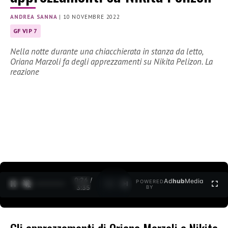
ANDREA SANNA
|
10 NOVEMBRE 2022
GF VIP 7
Nella notte durante una chiacchierata in stanza da letto,
Oriana Marzoli fa degli apprezzamenti su Nikita Pelizon. La
reazione
0:28 /
Ad
hub
Media
POWERED
1
/
2
3:35
BY