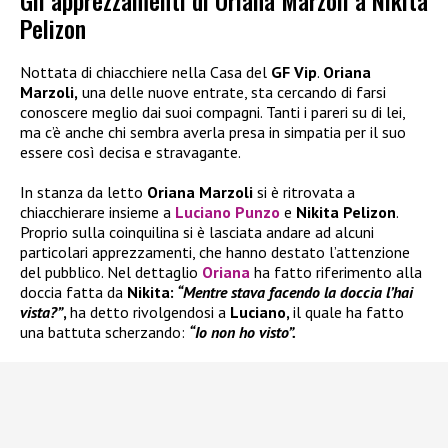
Gli apprezzamenti di Oriana Marzoli a Nikita
Pelizon
Nottata di chiacchiere nella Casa del
GF Vip
.
Oriana
Marzoli,
una delle nuove entrate, sta cercando di farsi
conoscere meglio dai suoi compagni. Tanti i pareri su di lei,
ma c’è anche chi sembra averla presa in simpatia per il suo
essere così decisa e stravagante.
In stanza da letto
Oriana Marzoli
si è ritrovata a
chiacchierare insieme a
Luciano Punzo
e
Nikita Pelizon
.
Proprio sulla coinquilina si è lasciata andare ad alcuni
particolari apprezzamenti, che hanno destato l’attenzione
del pubblico. Nel dettaglio
Oriana
ha fatto riferimento alla
doccia fatta da
Nikita:
“Mentre stava facendo la doccia l’hai
vista?”
,
ha detto rivolgendosi a
Luciano,
il quale ha fatto
una battuta scherzando:
“Io non ho visto”.