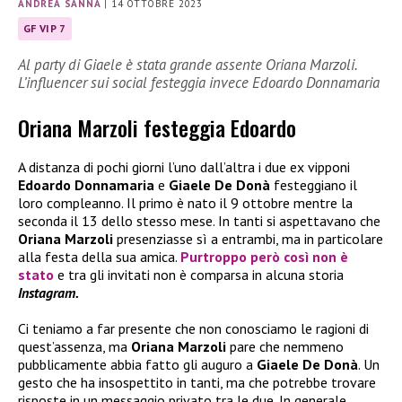
ANDREA SANNA
|
14 OTTOBRE 2023
GF VIP 7
Al party di Giaele è stata grande assente Oriana Marzoli.
L’influencer sui social festeggia invece Edoardo Donnamaria
Oriana Marzoli festeggia Edoardo
A distanza di pochi giorni l’uno dall’altra i due ex vipponi
Edoardo Donnamaria
e
Giaele De Donà
festeggiano il
loro compleanno. Il primo è nato il 9 ottobre mentre la
seconda il 13 dello stesso mese. In tanti si aspettavano che
Oriana Marzoli
presenziasse sì a entrambi, ma in particolare
alla festa della sua amica.
Purtroppo però così non è
stato
e tra gli invitati non è comparsa in alcuna storia
Instagram.
Ci teniamo a far presente che non conosciamo le ragioni di
quest’assenza, ma
Oriana Marzoli
pare che nemmeno
pubblicamente abbia fatto gli auguro a
Giaele De Donà
. Un
gesto che ha insospettito in tanti, ma che potrebbe trovare
risposte in un messaggio privato tra le due. In generale