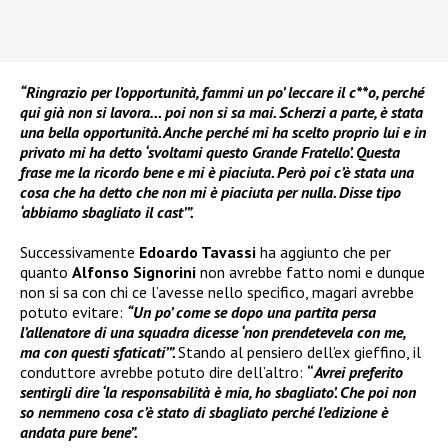
“Ringrazio per l’opportunità, fammi un po’ leccare il c**o, perché
qui già non si lavora… poi non si sa mai. Scherzi a parte, è stata
una bella opportunità. Anche perché mi ha scelto proprio lui e in
privato mi ha detto ‘svoltami questo Grande Fratello’. Questa
frase me la ricordo bene e mi è piaciuta. Però poi c’è stata una
cosa che ha detto che non mi è piaciuta per nulla. Disse tipo
‘abbiamo sbagliato il cast’”.
Successivamente
Edoardo Tavassi
ha aggiunto che per
quanto
Alfonso Signorini
non avrebbe fatto nomi e dunque
non si sa con chi ce l’avesse nello specifico, magari avrebbe
potuto evitare:
“Un po’ come se dopo una partita persa
l’allenatore di una squadra dicesse ‘non prendetevela con me,
ma con questi sfaticati’”.
Stando al pensiero dell’ex gieffino, il
conduttore avrebbe potuto dire dell’altro:
“
Avrei preferito
sentirgli dire ‘la responsabilità è mia, ho sbagliato’. Che poi non
so nemmeno cosa c’è stato di sbagliato perché l’edizione è
andata pure bene”.