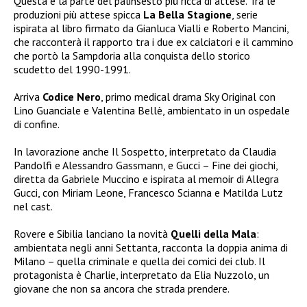
Questa è la parte del palinsesto più ricca di attese. Tra le
produzioni più attese spicca
La Bella Stagione
, serie
ispirata al libro firmato da Gianluca Vialli e Roberto Mancini,
che racconterà il rapporto tra i due ex calciatori e il cammino
che portò la Sampdoria alla conquista dello storico
scudetto del 1990-1991.
Arriva
Codice Nero
, primo medical drama Sky Original con
Lino Guanciale e Valentina Bellè, ambientato in un ospedale
di confine.
In lavorazione anche Il Sospetto, interpretato da Claudia
Pandolfi e Alessandro Gassmann, e Gucci – Fine dei giochi,
diretta da Gabriele Muccino e ispirata al memoir di Allegra
Gucci, con Miriam Leone, Francesco Scianna e Matilda Lutz
nel cast.
Rovere e Sibilia lanciano la novità
Quelli della Mala
:
ambientata negli anni Settanta, racconta la doppia anima di
Milano – quella criminale e quella dei comici dei club. Il
protagonista è Charlie, interpretato da Elia Nuzzolo, un
giovane che non sa ancora che strada prendere.