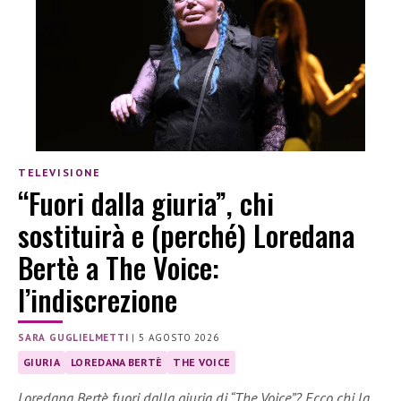
TELEVISIONE
“Fuori dalla giuria”, chi
sostituirà e (perché) Loredana
Bertè a The Voice:
l’indiscrezione
SARA GUGLIELMETTI
|
5 AGOSTO 2026
GIURIA
LOREDANA BERTÈ
THE VOICE
Loredana Bertè fuori dalla giuria di “The Voice”? Ecco chi la