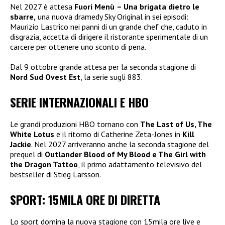
Nel 2027 è attesa
Fuori Menù
– Una brigata dietro le
sbarre,
una nuova dramedy Sky Original in sei episodi:
Maurizio Lastrico nei panni di un grande chef che, caduto in
disgrazia, accetta di dirigere il ristorante sperimentale di un
carcere per ottenere uno sconto di pena.
Dal 9 ottobre grande attesa per la seconda stagione di
Nord Sud Ovest Est
, la serie sugli 883.
SERIE INTERNAZIONALI E HBO
Le grandi produzioni HBO tornano con
The Last of Us, The
White Lotus
e il ritorno di Catherine Zeta-Jones in
Kill
Jackie
. Nel 2027 arriveranno anche la seconda stagione del
prequel di
Outlander Blood of My Blood e The Girl with
the Dragon Tattoo
, il primo adattamento televisivo del
bestseller di Stieg Larsson.
SPORT: 15MILA ORE DI DIRETTA
Lo sport domina la nuova stagione con 15mila ore live e