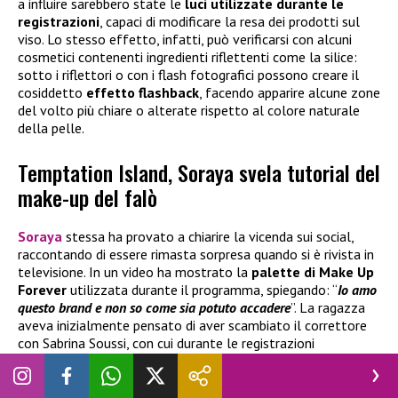
a influire sarebbero state le
luci utilizzate durante le
registrazioni
, capaci di modificare la resa dei prodotti sul
viso. Lo stesso effetto, infatti, può verificarsi con alcuni
cosmetici contenenti ingredienti riflettenti come la silice:
sotto i riflettori o con i flash fotografici possono creare il
cosiddetto
effetto flashback
, facendo apparire alcune zone
del volto più chiare o alterate rispetto al colore naturale
della pelle.
Temptation Island, Soraya svela tutorial del
make-up del falò
Soraya
stessa ha provato a chiarire la vicenda sui social,
raccontando di essere rimasta sorpresa quando si è rivista in
televisione. In un video ha mostrato la
palette di
Make Up
Forever
utilizzata durante il programma, spiegando: “
Io amo
questo brand e non so come sia potuto accadere
”. La ragazza
aveva inizialmente pensato di aver scambiato il correttore
con Sabrina Soussi, con cui durante le registrazioni
condivideva spesso alcuni prodotti, ma poi ha escluso questa
possibilità: “
Visto che anche al secondo falò ero dello stesso
colore del primo, ho pensato: ‘
No, non può essere che ho