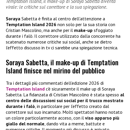
Temptation Island, il make-up di Soraya Sabetta diventa
virale: le critiche sul correttore e la sua spiegazione.
Soraya
Sabetta è finita al centro dell’attenzione a
Temptation Island 2026
non solo per la sua storia con
Cristian Mascolino, ma anche per il
make-up
sfoggiato
durante i falò. Il correttore utilizzato dalla concorrente ha
scatenato numerose critiche sui social, anche se dietro
l’effetto discusso in tv ci sarebbe una spiegazione tecnica.
Soraya Sabetta, il make-up di Temptation
Island finisce nel mirino del pubblico
Tra i dettagli più commentati dell’edizione 2026 di
Temptation Island
c’è sicuramente il make up di Soraya
Sabetta. La fidanzata di Cristian Mascolino è stata spesso
al
centro delle discussioni sui social per il trucco mostrato
durante i falò
, in particolare per l’effetto creato dal
correttore sul suo incarnato. Molti spettatori hanno notato
un colore particolarmente acceso, con il
viso apparso più
giallo del normale
, dando vita a meme, battute e
numerose critiche. Il momento più discusso è arrivato