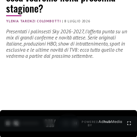
stagione?
YLENIA TARENZI COLOMBOTTI
|
8 LUGLIO 2026
Presentati i palinsesti Sky 2026-2027, l’offerta punta su un
mix di grandi conferme e novità attese. Serie originali
italiane, produzioni HBO, show di intrattenimento, sport in
esclusiva e le ultime novità di TV8: ecco tutto quello che
vedremo a partire dal prossimo settembre.
0:29 /
Ad
hub
Media
POWERED
1
/
2
3:35
BY