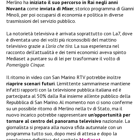
Merlino ha
iniziato il suo percorso in Rai negli anni
Novanta
come
inviata di
Mixer
, storico programma di Gianni
Minoli, per poi occuparsi di economia e politica in diverse
trasmissioni del servizio pubblico.
La notorietà televisiva è arrivata soprattutto con La7, dove
è diventata uno dei volti più riconoscibili del mattino
televisivo grazie a
L’aria che tira
. La sua esperienza nel
racconto dell’attualità e dei temi economici aveva spinto
Mediaset a puntare su di lei per trasformare il volto di
Pomeriggio Cinque
.
Il ritorno in video con San Marino RTV potrebbe inoltre
riaprire scenari futuri
. L’emittente sammarinese mantiene
infatti rapporti con la televisione pubblica italiana ed è
partecipata al 50% dalla Rai insieme all’ente pubblico della
Repubblica di San Marino. Al momento non ci sono conferme
su un possibile ritorno di Merlino nella tv di Stato, ma il
nuovo incarico potrebbe rappresentare
un’opportunità per
tornare al centro del panorama televisivo
nazionale. La
giornalista si prepara alla nuova sfida autunnale con un
programma tutto suo, dopo mesi di attesa e dopo la
conclusione definitiva del capitolo
Mediaset
.