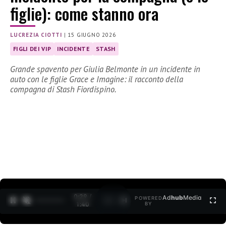
figlie): come stanno ora
LUCREZIA CIOTTI
|
15 GIUGNO 2026
FIGLI DEI VIP
INCIDENTE
STASH
Grande spavento per Giulia Belmonte in un incidente in
auto con le figlie Grace e Imagine: il racconto della
compagna di Stash Fiordispino.
0:30 /
Ad
hub
Media
POWERED
1
/
2
1:40
BY