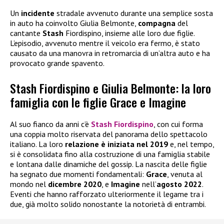
Un
incidente
stradale avvenuto durante una semplice sosta
in auto ha coinvolto Giulia Belmonte,
compagna
del
cantante
Stash
Fiordispino, insieme alle loro due figlie.
L’episodio, avvenuto mentre il veicolo era fermo, è stato
causato da una manovra in retromarcia di un’altra auto e ha
provocato grande spavento.
Stash Fiordispino e Giulia Belmonte: la loro
famiglia con le figlie Grace e Imagine
Al suo fianco da anni c’è
Stash Fiordispino
, con cui forma
una coppia molto riservata del panorama dello spettacolo
italiano. La loro
relazione è iniziata nel 2019
e, nel tempo,
si è consolidata fino alla costruzione di una famiglia stabile
e lontana dalle dinamiche del gossip. La nascita delle figlie
ha segnato due momenti fondamentali:
Grace
, venuta al
mondo nel
dicembre 2020
, e
Imagine
nell’
agosto 2022
.
Eventi che hanno rafforzato ulteriormente il legame tra i
due, già molto solido nonostante la notorietà di entrambi.