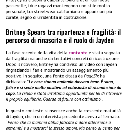
passerelle, i due ragazzi mantengono uno stile molto
personale, tra streetwear californiano e apparizioni più
curate, segno di un’identità in costruzione.
Britney Spears tra ripartenza e fragilità: il
percorso di rinascita e il ruolo di Jayden
La fase recente della vita della
cantante
è stata segnata
da fragilità ma anche da tentativi concreti di ricostruzione.
Dopo il ricovero, Britney ha condiviso un video con Jayden
ringraziando i fan e mostrando un atteggiamento più
positivo. In seguito, una fonte citata da
PageSix
ha
dichiarato: “
Le cose stanno andando davvero bene. È sana,
felice e si sente molto positiva ed entusiasta di ricominciare da
capo
. La rehab è stata un’ottima opportunità per lei di ritrovare
il proprio equilibrio. Guarda al futuro con ottimismo
“.
In questo contesto si inserisce anche la crescente maturità
di Jayden, che in un’intervista precedente aveva affermato:
“
Penso che la mamma abbia faticato a dare attenzione a
entrambi e a mostrarci lo stesso amore. Ma penso al cento per