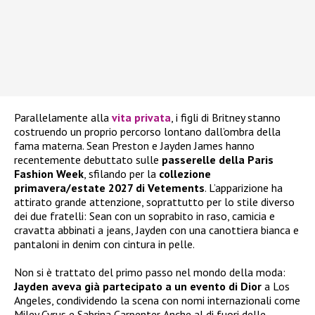
Parallelamente alla
vita privata
, i figli di Britney stanno
costruendo un proprio percorso lontano dall’ombra della
fama materna. Sean Preston e Jayden James hanno
recentemente debuttato sulle
passerelle della Paris
Fashion Week
, sfilando per la
collezione
primavera/estate 2027 di Vetements
. L’apparizione ha
attirato grande attenzione, soprattutto per lo stile diverso
dei due fratelli: Sean con un soprabito in raso, camicia e
cravatta abbinati a jeans, Jayden con una canottiera bianca e
pantaloni in denim con cintura in pelle.
Non si è trattato del primo passo nel mondo della moda:
Jayden aveva già partecipato a un evento di Dior
a Los
Angeles, condividendo la scena con nomi internazionali come
Miley Cyrus e Sabrina Carpenter. Anche al di fuori delle