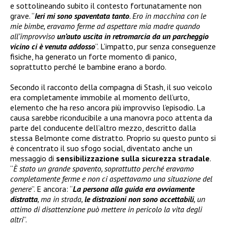
e sottolineando subito il contesto fortunatamente non
grave. “
Ieri mi sono spaventata tanto
. Ero in macchina con le
mie bimbe, eravamo ferme ad aspettare mia madre quando
all’improvviso
un’auto uscita in retromarcia da un parcheggio
vicino ci è venuta addosso
”. L’impatto, pur senza conseguenze
fisiche, ha generato un forte momento di panico,
soprattutto perché le bambine erano a bordo.
Secondo il racconto della compagna di Stash, il suo veicolo
era completamente immobile al momento dell’urto,
elemento che ha reso ancora più improvviso l’episodio. La
causa sarebbe riconducibile a una manovra poco attenta da
parte del conducente dell’altro mezzo, descritto dalla
stessa Belmonte come distratto. Proprio su questo punto si
è concentrato il suo sfogo social, diventato anche un
messaggio di
sensibilizzazione sulla sicurezza stradale
.
“
È stato un grande spavento, soprattutto perché eravamo
completamente ferme e non ci aspettavamo una situazione del
genere
”. E ancora: “
La persona alla guida era ovviamente
distratta
, ma in strada,
le distrazioni non sono accettabili
, un
attimo di disattenzione può mettere in pericolo la vita degli
altri
”.