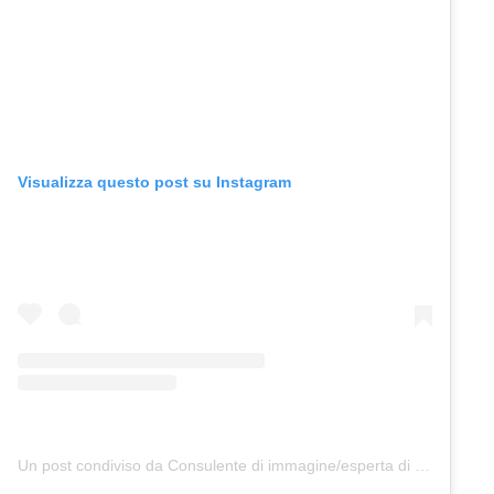
Visualizza questo post su Instagram
Un post condiviso da Consulente di immagine/esperta di stile/armocromia/eleganza (@angelica.piora.official)