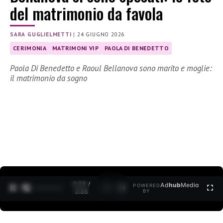
del matrimonio da favola
SARA GUGLIELMETTI
|
24 GIUGNO 2026
CERIMONIA
MATRIMONI VIP
PAOLA DI BENEDETTO
Paola Di Benedetto e Raoul Bellanova sono marito e moglie:
il matrimonio da sogno
0:30 /
Ad
hub
Media
POWERED
1
/
2
3:35
BY