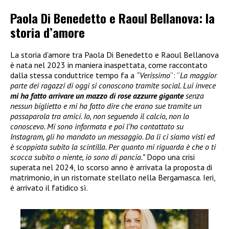
Paola Di Benedetto e Raoul Bellanova: la
storia d’amore
La storia d’amore tra Paola Di Benedetto e Raoul Bellanova
è nata nel 2023 in maniera inaspettata, come raccontato
dalla stessa conduttrice tempo fa a
“Verissimo
“: “
La maggior
parte dei ragazzi di oggi si conoscono tramite social. Lui invece
mi ha fatto arrivare un mazzo di rose azzurre gigante
senza
nessun biglietto e mi ha fatto dire che erano sue tramite un
passaparola tra amici. Io, non seguendo il calcio, non lo
conoscevo. Mi sono informata e poi l’ho contattato su
Instagram, gli ho mandato un messaggio. Da lì ci siamo visti ed
è scoppiata subito la scintilla. Per quanto mi riguarda è che o ti
scocca subito o niente, io sono di pancia.”
Dopo una crisi
superata nel 2024, lo scorso anno è arrivata la proposta di
matrimonio, in un ristornate stellato nella Bergamasca. Ieri,
è arrivato il fatidico sì.