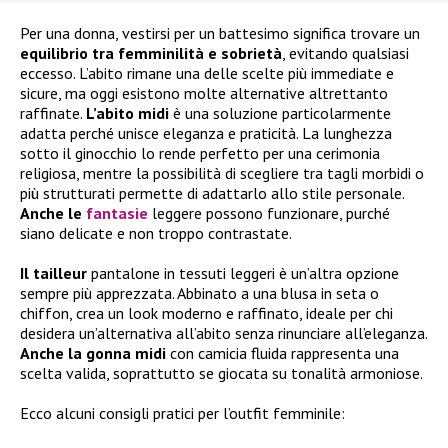
Per una donna, vestirsi per un battesimo significa trovare un
equilibrio tra femminilità e sobrietà
, evitando qualsiasi
eccesso. L’abito rimane una delle scelte più immediate e
sicure, ma oggi esistono molte alternative altrettanto
raffinate.
L’abito midi
è una soluzione particolarmente
adatta perché unisce eleganza e praticità. La lunghezza
sotto il ginocchio lo rende perfetto per una cerimonia
religiosa, mentre la possibilità di scegliere tra tagli morbidi o
più strutturati permette di adattarlo allo stile personale.
Anche le
fantasie
leggere possono funzionare, purché
siano delicate e non troppo contrastate.
Il tailleur
pantalone in tessuti leggeri è un’altra opzione
sempre più apprezzata. Abbinato a una blusa in seta o
chiffon, crea un look moderno e raffinato, ideale per chi
desidera un’alternativa all’abito senza rinunciare all’eleganza.
Anche la gonna midi
con camicia fluida rappresenta una
scelta valida, soprattutto se giocata su tonalità armoniose.
Ecco alcuni consigli pratici per l’outfit femminile: