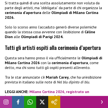
Si tratta quindi di una scelta assolutamente non voluta da
parte degli artisti, ma “obbligata” da parte di chi organizza la
cerimonia d’apertura
delle
Olimpiadi di Milano Cortina
2026.
Solo lo scorso anno l’accaduto generò diverse polemiche
quando la stessa cosa avvenne con l’esibizione di
Céline
Dion
alle
Olimpiadi di Parigi 2024.
Tutti gli artisti ospiti alla cerimonia d’apertura
Questa sera hanno preso il via ufficialmente le
Olimpiadi di
Milano Cortina 2026
con la
cerimonia d’apertura
, come
detto, ma chi sono tutti gli ospiti presenti all’evento.
Tra le star annunciate c’è
Mariah Carey,
che ha un’esibizione
prevista in italiano sulle note di
Nel blu dipinto di blu.
LEGGI ANCHE:
Milano Cortina 2026, registrato un
incremento nei servizi per adulti
Ma non è finita qui, perché la lista si impreziosisce anche di