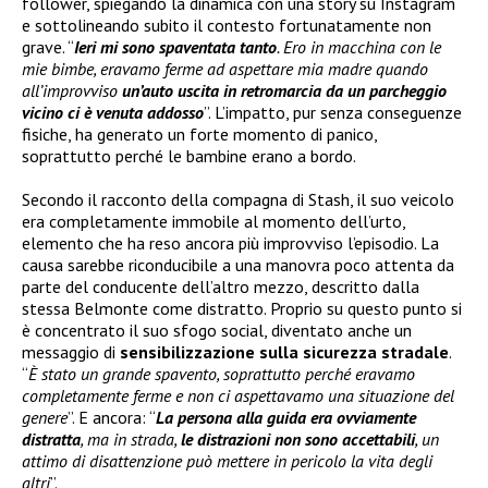
follower, spiegando la dinamica con una story su Instagram
e sottolineando subito il contesto fortunatamente non
grave. “
Ieri mi sono spaventata tanto
. Ero in macchina con le
mie bimbe, eravamo ferme ad aspettare mia madre quando
all’improvviso
un’auto uscita in retromarcia da un parcheggio
vicino ci è venuta addosso
”. L’impatto, pur senza conseguenze
fisiche, ha generato un forte momento di panico,
soprattutto perché le bambine erano a bordo.
Secondo il racconto della compagna di Stash, il suo veicolo
era completamente immobile al momento dell’urto,
elemento che ha reso ancora più improvviso l’episodio. La
causa sarebbe riconducibile a una manovra poco attenta da
parte del conducente dell’altro mezzo, descritto dalla
stessa Belmonte come distratto. Proprio su questo punto si
è concentrato il suo sfogo social, diventato anche un
messaggio di
sensibilizzazione sulla sicurezza stradale
.
“
È stato un grande spavento, soprattutto perché eravamo
completamente ferme e non ci aspettavamo una situazione del
genere
”. E ancora: “
La persona alla guida era ovviamente
distratta
, ma in strada,
le distrazioni non sono accettabili
, un
attimo di disattenzione può mettere in pericolo la vita degli
altri
”.