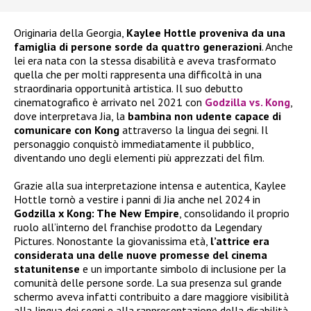
Originaria della Georgia,
Kaylee Hottle proveniva da una
famiglia di persone sorde da quattro generazioni
. Anche
lei era nata con la stessa disabilità e aveva trasformato
quella che per molti rappresenta una difficoltà in una
straordinaria opportunità artistica. Il suo debutto
cinematografico è arrivato nel 2021 con
Godzilla vs. Kong
,
dove interpretava Jia, la
bambina non udente capace di
comunicare con Kong
attraverso la lingua dei segni. Il
personaggio conquistò immediatamente il pubblico,
diventando uno degli elementi più apprezzati del film.
Grazie alla sua interpretazione intensa e autentica, Kaylee
Hottle tornò a vestire i panni di Jia anche nel 2024 in
Godzilla x Kong: The New Empire
, consolidando il proprio
ruolo all’interno del franchise prodotto da Legendary
Pictures. Nonostante la giovanissima età,
l’attrice era
considerata una delle nuove promesse del cinema
statunitense
e un importante simbolo di inclusione per la
comunità delle persone sorde. La sua presenza sul grande
schermo aveva infatti contribuito a dare maggiore visibilità
alla lingua dei segni e alla rappresentazione della disabilità