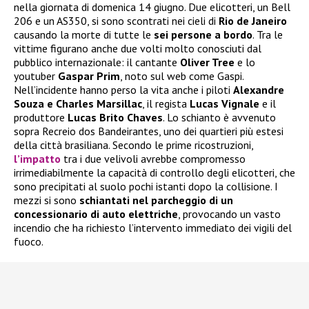
nella giornata di domenica 14 giugno. Due elicotteri, un Bell
206 e un AS350, si sono scontrati nei cieli di
Rio de Janeiro
causando la morte di tutte le
sei persone a bordo
. Tra le
vittime figurano anche due volti molto conosciuti dal
pubblico internazionale: il cantante
Oliver Tree
e lo
youtuber
Gaspar Prim
, noto sul web come Gaspi.
Nell’incidente hanno perso la vita anche i piloti
Alexandre
Souza e Charles Marsillac
, il regista
Lucas Vignale
e il
produttore
Lucas Brito Chaves
. Lo schianto è avvenuto
sopra Recreio dos Bandeirantes, uno dei quartieri più estesi
della città brasiliana. Secondo le prime ricostruzioni,
l’impatto
tra i due velivoli avrebbe compromesso
irrimediabilmente la capacità di controllo degli elicotteri, che
sono precipitati al suolo pochi istanti dopo la collisione. I
mezzi si sono
schiantati nel parcheggio di un
concessionario di auto elettriche
, provocando un vasto
incendio che ha richiesto l’intervento immediato dei vigili del
fuoco.