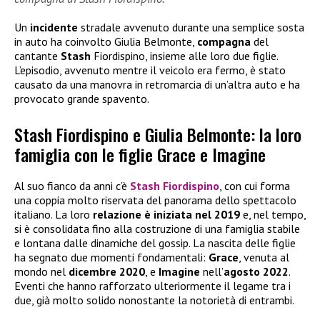
Un
incidente
stradale avvenuto durante una semplice sosta
in auto ha coinvolto Giulia Belmonte,
compagna
del
cantante
Stash
Fiordispino, insieme alle loro due figlie.
L’episodio, avvenuto mentre il veicolo era fermo, è stato
causato da una manovra in retromarcia di un’altra auto e ha
provocato grande spavento.
Stash Fiordispino e Giulia Belmonte: la loro
famiglia con le figlie Grace e Imagine
Al suo fianco da anni c’è
Stash Fiordispino
, con cui forma
una coppia molto riservata del panorama dello spettacolo
italiano. La loro
relazione è iniziata nel 2019
e, nel tempo,
si è consolidata fino alla costruzione di una famiglia stabile
e lontana dalle dinamiche del gossip. La nascita delle figlie
ha segnato due momenti fondamentali:
Grace
, venuta al
mondo nel
dicembre 2020
, e
Imagine
nell’
agosto 2022
.
Eventi che hanno rafforzato ulteriormente il legame tra i
due, già molto solido nonostante la notorietà di entrambi.