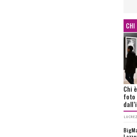
CHI
Chi 
foto
dall
LUCREZ
BigMa
Lazze