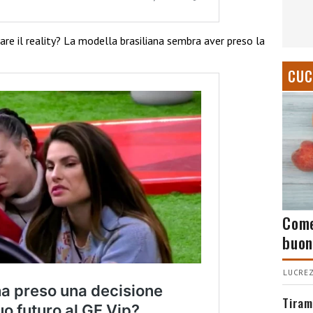
e il reality? La modella brasiliana sembra aver preso la
CUC
Come
buon
LUCREZ
Tiram