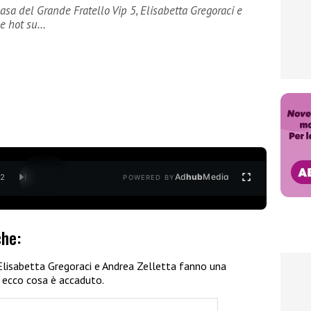
asa del Grande Fratello Vip 5, Elisabetta Gregoraci e
ne hot su…
Ad
hub
Media
/
2
POWERED BY
che:
 Elisabetta Gregoraci e Andrea Zelletta fanno una
: ecco cosa è accaduto.