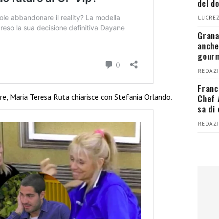
del d
LUCREZ
Grana
anche
gour
REDAZI
Franc
re, Maria Teresa Ruta chiarisce con Stefania Orlando.
Chef 
sa di
REDAZI