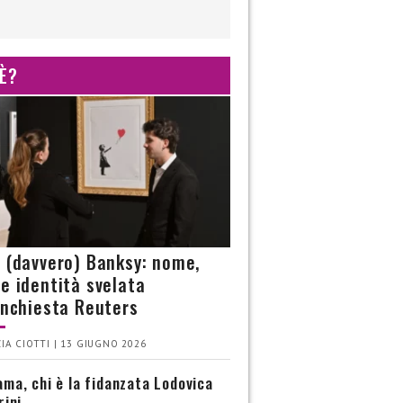
 È?
è (davvero) Banksy: nome,
 e identità svelata
’inchiesta Reuters
IA CIOTTI | 13 GIUGNO 2026
ma, chi è la fidanzata Lodovica
rini