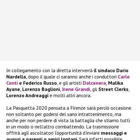
In collegamento con la diretta interverrà
il sindaco Dario
Nardella
, dopo il quale ci saranno anche i conduttori
Carlo
Conti
e Federico Russo
, e gli artisti
Dolcenera
,
Malika
Ayane
,
Lorenzo Baglioni
,
Irene Grandi
, gli
Street Clerks
,
Lorenzo Andreaggi
e molti altri ancora.
La Pasquetta 2020 pensata a Firenze sarà perciò occasione
non soltanto per godersi del sano intrattenimento, ma
anche per non perdere di vista la battaglia che stiamo tutti
in un modo o nell’altro combattendo. La trasmissione
offrirà agli ascoltatori l’opportunità d’inviare
messaggi e
auguri a parenti o amici lontani
. Sarà infatti possibile