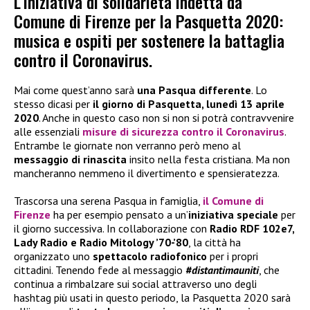
L’iniziativa di solidarietà indetta da
Comune di Firenze per la Pasquetta 2020:
musica e ospiti per sostenere la battaglia
contro il Coronavirus.
Mai come quest’anno sarà
una Pasqua differente
. Lo
stesso dicasi per
il giorno di Pasquetta, lunedì 13 aprile
2020
. Anche in questo caso non si non si potrà contravvenire
alle essenziali
misure di sicurezza contro il Coronavirus
.
Entrambe le giornate non verranno però meno al
messaggio di rinascita
insito nella festa cristiana. Ma non
mancheranno nemmeno il divertimento e spensieratezza.
Trascorsa una serena Pasqua in famiglia,
il
Comune di
Firenze
ha per esempio pensato a un’
iniziativa speciale
per
il giorno successiva. In collaborazione con
Radio RDF 102e7,
Lady Radio e Radio Mitology ’70-’80
, la città ha
organizzato uno
spettacolo radiofonico
per i propri
cittadini. Tenendo fede al messaggio
#distantimauniti
, che
continua a rimbalzare sui social attraverso uno degli
hashtag più usati in questo periodo, la Pasquetta 2020 sarà