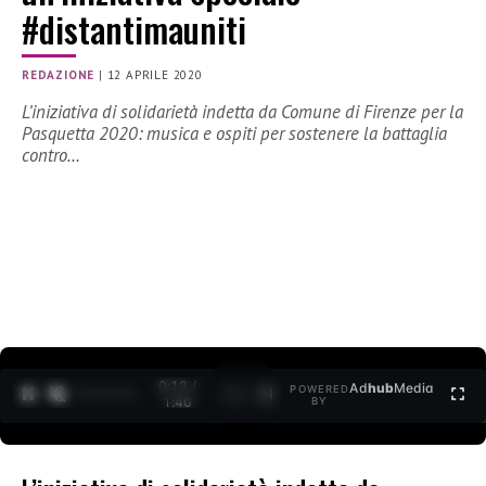
#distantimauniti
REDAZIONE
|
12 APRILE 2020
L’iniziativa di solidarietà indetta da Comune di Firenze per la
Pasquetta 2020: musica e ospiti per sostenere la battaglia
contro…
0:12 /
Ad
hub
Media
POWERED
1
/
2
1:40
BY