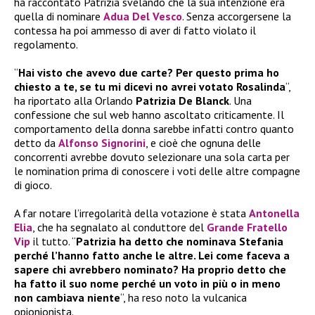
ha raccontato Patrizia svelando che la sua intenzione era
quella di nominare
Adua Del Vesco
. Senza accorgersene la
contessa ha poi ammesso di aver di fatto violato il
regolamento.
“
Hai visto che avevo due carte? Per questo prima ho
chiesto a te, se tu mi dicevi no avrei votato Rosalinda
“,
ha riportato alla Orlando
Patrizia De Blanck
. Una
confessione che sul web hanno ascoltato criticamente. Il
comportamento della donna sarebbe infatti contro quanto
detto da
Alfonso Signorini
, e cioè che ognuna delle
concorrenti avrebbe dovuto selezionare una sola carta per
le nomination prima di conoscere i voti delle altre compagne
di gioco.
A far notare l’irregolarità della votazione è stata
Antonella
Elia
, che ha segnalato al conduttore del
Grande Fratello
Vip
il tutto. “
Patrizia ha detto che nominava Stefania
perché l’hanno fatto anche le altre. Lei come faceva a
sapere chi avrebbero nominato? Ha proprio detto che
ha fatto il suo nome perché un voto in più o in meno
non cambiava niente
“, ha reso noto la vulcanica
opionionista.