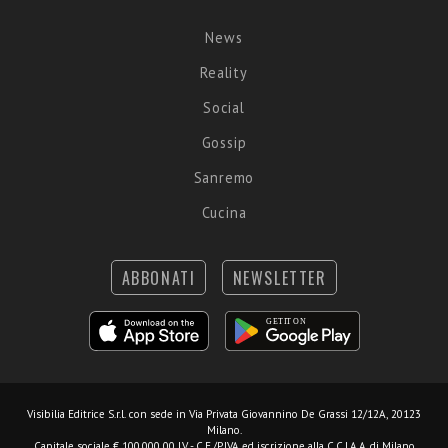
News
Reality
Social
Gossip
Sanremo
Cucina
ABBONATI
NEWSLETTER
Visibilia Editrice S.r.l.
con sede in Via Privata Giovannino De Grassi 12/12A, 20123
Milano.
Capitale sociale € 100.000,00 I.V. - C.F./P.IVA ed iscrizione alla C.C.I.A.A. di Milano