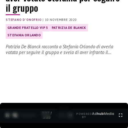
il gruppo
STEFANO D'ONOFRIO
|
10 NOVEMBRE 2020
GRANDE FRATELLO VIP 5
PATRIZIA DE BLANCK
STEFANIA ORLANDO
Patrizia De Blanck racconta a Stefania Orlando di averla
votata per seguire il gruppo e svela di aver infranto il…
0:27 /
Ad
hub
Media
POWERED
1
/
2
3:35
BY