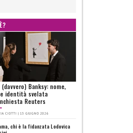
 È?
è (davvero) Banksy: nome,
 e identità svelata
’inchiesta Reuters
IA CIOTTI | 13 GIUGNO 2026
ma, chi è la fidanzata Lodovica
rini