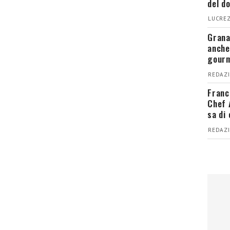
del d
LUCREZ
Grana
anche
gour
REDAZI
Franc
Chef 
sa di
REDAZI