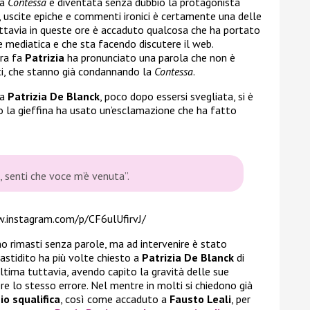
la
Contessa
è diventata senza dubbio la protagonista
ti, uscite epiche e commenti ironici è certamente una delle
uttavia in queste ore è accaduto qualcosa che ha portato
e mediatica e che sta facendo discutere il web.
ora fa
Patrizia
ha pronunciato una parola che non è
nti, che stanno già condannando la
Contessa
.
na
Patrizia De Blanck
, poco dopo essersi svegliata, si è
o la gieffina ha usato un’esclamazione che ha fatto
, senti che voce m’è venuta”.
.instagram.com/p/CF6ulUfirvJ/
ono rimasti senza parole, ma ad intervenire è stato
astidito ha più volte chiesto a
Patrizia De Blanck
di
ultima tuttavia, avendo capito la gravità delle sue
re lo stesso errore. Nel mentre in molti si chiedono già
io squalifica
, così come accaduto a
Fausto Leali
, per