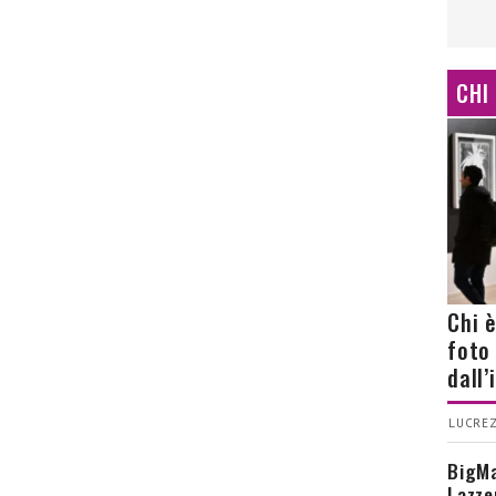
CHI
Chi 
foto
dall
LUCREZ
BigMa
Lazze