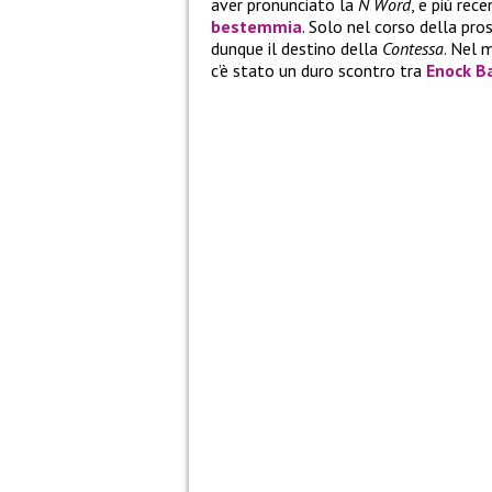
aver pronunciato la
N Word
, e più re
bestemmia
. Solo nel corso della pr
dunque il destino della
Contessa
. Nel 
c’è stato un duro scontro tra
Enock B