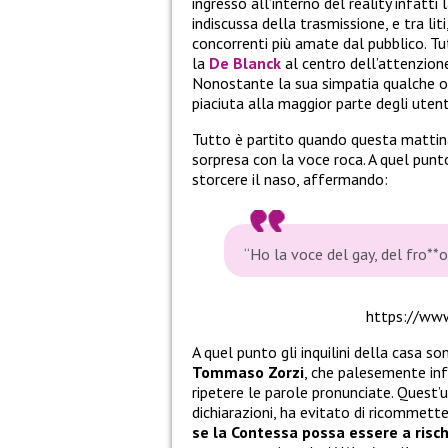
ingresso all’interno del reality infatti 
indiscussa della trasmissione, e tra li
concorrenti più amate dal pubblico. T
la
De Blanck
al centro dell’attenzion
Nonostante la sua simpatia qualche 
piaciuta alla maggior parte degli ute
Tutto è partito quando questa matti
sorpresa con la voce roca. A quel punt
storcere il naso, affermando:
“Ho la voce del gay, del fro**o
https://www
A quel punto gli inquilini della casa s
Tommaso Zorzi
, che palesemente inf
ripetere le parole pronunciate. Quest’
dichiarazioni, ha evitato di ricommette
se la Contessa possa essere a risch