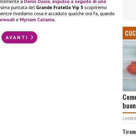
centemente a
Denis Dosio
, espulso a seguito di una
ossima puntata del
Grande Fratello Vip 5
scopriremo
mentre rivediamo cosa è accaduto qualche ora fa, quando
arwuah
e
Myriam Catania
.
CUC
AVANTI
Come
buon
LUCREZ
Tiram