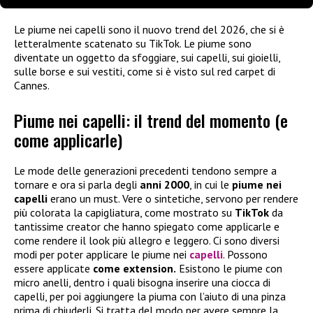
Le piume nei capelli sono il nuovo trend del 2026, che si è
letteralmente scatenato su TikTok. Le piume sono
diventate un oggetto da sfoggiare, sui capelli, sui gioielli,
sulle borse e sui vestiti, come si è visto sul red carpet di
Cannes.
Piume nei capelli: il trend del momento (e
come applicarle)
Le mode delle generazioni precedenti tendono sempre a
tornare e ora si parla degli
anni 2000
, in cui le
piume nei
capelli
erano un must. Vere o sintetiche, servono per rendere
più colorata la capigliatura, come mostrato su
TikTok
da
tantissime creator che hanno spiegato come applicarle e
come rendere il look più allegro e leggero. Ci sono diversi
modi per poter applicare le piume nei
capelli
. Possono
essere applicate
come extension.
Esistono le piume con
micro anelli, dentro i quali bisogna inserire una ciocca di
capelli, per poi aggiungere la piuma con l’aiuto di una pinza
prima di chiuderli. Si tratta del modo per avere sempre la