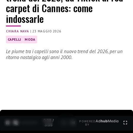
carpet di Cannes: come
indossarle
CHIARA NAVA
|
23 MAGGIO 2026
CAPELLI
MODA
Le piume tra i capelli sono il nuovo trend del 2026, per un
ritorno nostalgico agli anni 2000.
0:30 /
Ad
hub
Media
POWERED
1
/
2
3:35
BY