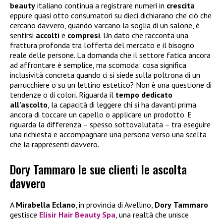
beauty
italiano continua a registrare numeri in
crescita
eppure quasi otto consumatori su dieci dichiarano che ciò che
cercano davvero, quando varcano la soglia di un salone, è
sentirsi
accolti
e
compresi
. Un dato che racconta una
frattura profonda tra l’offerta del mercato e il bisogno
reale delle persone. La domanda che il settore fatica ancora
ad affrontare è semplice, ma scomoda: cosa significa
inclusività concreta quando ci si siede sulla poltrona di un
parrucchiere o su un lettino estetico? Non è una questione di
tendenze o di colori. Riguarda il
tempo dedicato
all’ascolto
, la capacità di leggere chi si ha davanti prima
ancora di toccare un capello o applicare un prodotto. E
riguarda la differenza – spesso sottovalutata – tra eseguire
una richiesta e accompagnare una persona verso una scelta
che la rappresenti davvero.
Dory Tammaro le sue clienti le ascolta
davvero
A
Mirabella
Eclano
, in provincia di Avellino,
Dory
Tammaro
gestisce
Elisir Hair Beauty Spa
, una realtà che unisce