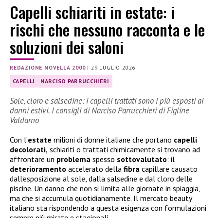
Capelli schiariti in estate: i
rischi che nessuno racconta e le
soluzioni dei saloni
REDAZIONE NOVELLA 2000
|
29 LUGLIO 2026
CAPELLI
NARCISO PARRUCCHIERI
Sole, cloro e salsedine: i capelli trattati sono i più esposti ai
danni estivi. I consigli di Narciso Parrucchieri di Figline
Valdarno
Con l’
estate
milioni di donne italiane che portano
capelli
decolorati,
schiariti o trattati chimicamente si trovano ad
affrontare un
problema
spesso
sottovalutato
: il
deterioramento
accelerato della
fibra
capillare causato
dall’esposizione al sole, dalla salsedine e dal cloro delle
piscine. Un danno che non si limita alle giornate in spiaggia,
ma che si accumula quotidianamente. Il mercato beauty
italiano sta rispondendo a questa esigenza con formulazioni
sempre più mirate e stagionali.