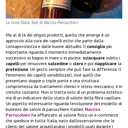
La linea Dolce Sole di Narciso Parrucchieri
Ma al di là dei singoli prodotti, quello che emerge è un
approccio alla cura dei capelli estivi che parte dalla
consapevolezza e dalle buone abitudini. Il
consiglio
più
importante riguarda il momento immediatamente
successivo al bagno in mare o in piscina:
sciacquare
subito i
capelli
per rimuovere
salsedine
o
cloro
e poi
riapplicare
la
protezione
. Un gesto semplice che può fare la differenza. Il
fenomeno dei capelli sensibilizzati, cioè quelli che
presentano doppie o triple punte e una struttura
compromessa da trattamenti chimici e stress meccanico, è in
crescita costante. Non si tratta solo di un problema estetico
ma di un indicatore dello stato di salute della fibra capillare.
Un aspetto interessante riguarda l’evoluzione del modello di
business dei saloni di parrucchiere italiani.
Narciso
Parrucchieri
ha affiancato al salone fisico un e-commerce
che spedisce in tutta Italia, nato dall’osservazione che le
clienti del salone acquistavano i prodotti usati durante i