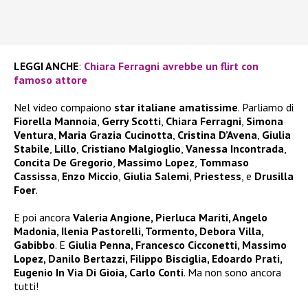
LEGGI ANCHE
:
Chiara Ferragni avrebbe un flirt con
famoso attore
Nel video compaiono
star italiane amatissime
. Parliamo di
Fiorella Mannoia
,
Gerry Scotti
,
Chiara Ferragni
,
Simona
Ventura
,
Maria Grazia Cucinotta
,
Cristina D’Avena
,
Giulia
Stabile
,
Lillo
,
Cristiano Malgioglio
,
Vanessa Incontrada
,
Concita De Gregorio
,
Massimo Lopez
,
Tommaso
Cassissa
,
Enzo Miccio
,
Giulia Salemi
,
Priestess
, e
Drusilla
Foer
.
E poi ancora
Valeria Angione, Pierluca Mariti, Angelo
Madonia, Ilenia Pastorelli, Tormento, Debora Villa,
Gabibbo
. E
Giulia Penna, Francesco Cicconetti, Massimo
Lopez, Danilo Bertazzi, Filippo Bisciglia, Edoardo Prati,
Eugenio In Via Di Gioia, Carlo Conti
. Ma non sono ancora
tutti!