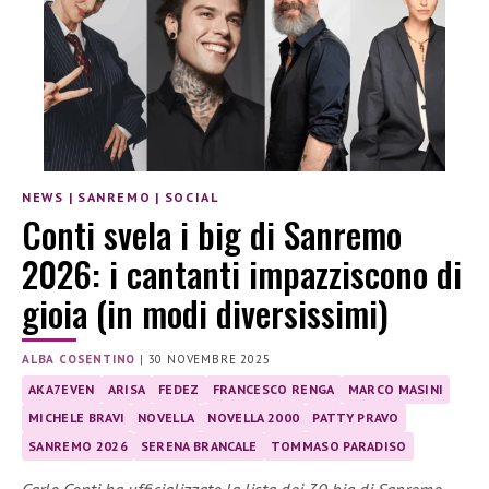
NEWS
|
SANREMO
|
SOCIAL
Conti svela i big di Sanremo
2026: i cantanti impazziscono di
gioia (in modi diversissimi)
ALBA COSENTINO
|
30 NOVEMBRE 2025
AKA7EVEN
ARISA
FEDEZ
FRANCESCO RENGA
MARCO MASINI
MICHELE BRAVI
NOVELLA
NOVELLA 2000
PATTY PRAVO
SANREMO 2026
SERENA BRANCALE
TOMMASO PARADISO