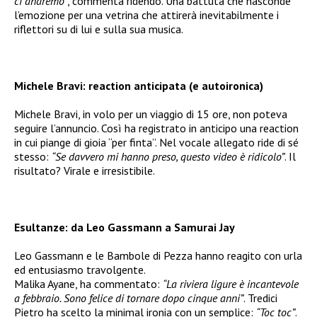
ci andremo”
, commenta ridendo. Una battuta che nasconde
l’emozione per una vetrina che attirerà inevitabilmente i
riflettori su di lui e sulla sua musica.
Michele Bravi: reaction anticipata (e autoironica)
Michele Bravi, in volo per un viaggio di 15 ore, non poteva
seguire l’annuncio. Così ha registrato in anticipo una reaction
in cui piange di gioia “per finta”. Nel vocale allegato ride di sé
stesso:
“Se davvero mi hanno preso, questo video è ridicolo”
. Il
risultato? Virale e irresistibile.
Esultanze: da Leo Gassmann a Samurai Jay
Leo Gassmann e le Bambole di Pezza hanno reagito con urla
ed entusiasmo travolgente.
Malika Ayane, ha commentato:
“La riviera ligure è incantevole
a febbraio. Sono felice di tornare dopo cinque anni”
. Tredici
Pietro ha scelto la minimal ironia con un semplice:
“Toc toc”
.