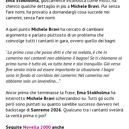
Ema Stokholma,
giustamente incuriosita come molti, ha
chiesto qualche dettaglio in più a
Michele Bravi.
Pur senza
fare nomi, ha provato a domandargli cosa succede nei
camerini, senza fare nomi.
A quel punto
Michele Bravi
ha cercato di cambiare
argomento e parlato piuttosto di un problema che
coinvolge tutti i cantanti in gara, ovvero quello dei bagni:
“
La prima cosa che posso dirti e che va svelata, è che in
camerino noi cantanti non abbiamo il bagno! Se ti chiamano al
primo turno è tutto ok, va tutto bene e stai tranquillo. Già verso
fine serata inizia ad essere importante la situazione. I bagni
sono in fondo al corridoio dei camerini. Nel camerino noi
abbiamo solo un lavandino…”
.
Ancor prima che terminasse la frase,
Ema Stokholma
ha
interrotto
Michele Bravi
scherzandoci su. Tutti gli occhi
però sono puntati su quanto sarebbe successo davvero nel
backstage di
Sanremo 2026.
Qualcuno tra i cantanti svelerà
la verità prima o poi?
Seguite
Novella 2000
anche