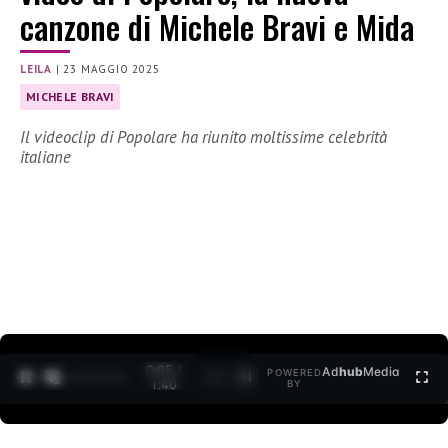
canzone di Michele Bravi e Mida
LEILA
|
23 MAGGIO 2025
MICHELE BRAVI
Il videoclip di Popolare ha riunito moltissime celebrità
italiane
0:06 /
Ad
hub
Media
POWERED
1
/
2
1:40
BY