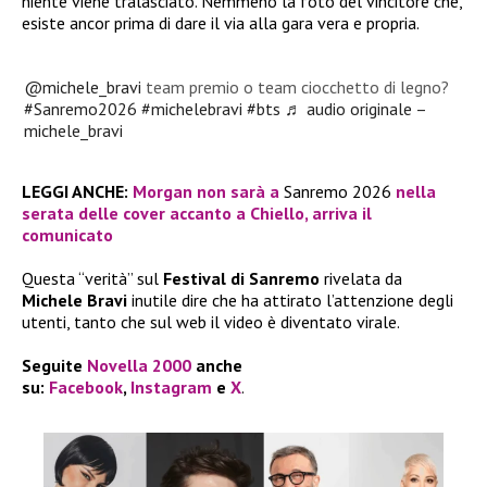
niente viene tralasciato. Nemmeno la foto del vincitore che,
esiste ancor prima di dare il via alla gara vera e propria.
@michele_bravi
team premio o team ciocchetto di legno?
#Sanremo2026
#michelebravi
#bts
♬ audio originale –
michele_bravi
LEGGI ANCHE:
Morgan non sarà a
Sanremo 2026
nella
serata delle cover accanto a Chiello, arriva il
comunicato
Questa “verità” sul
Festival di Sanremo
rivelata da
Michele Bravi
inutile dire che ha attirato l’attenzione degli
utenti, tanto che sul web il video è diventato virale.
Seguite
Novella 2000
anche
su:
Facebook
,
Instagram
e
X
.