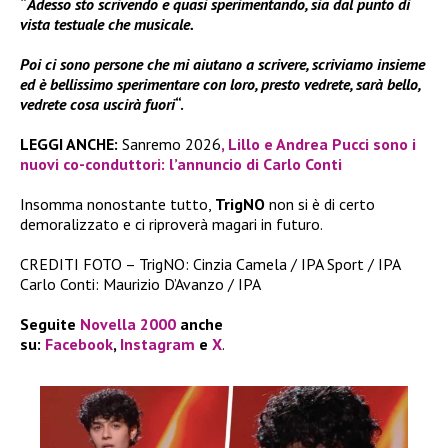
“
Adesso sto scrivendo e quasi sperimentando, sia dal punto di
vista testuale che musicale.
Poi ci sono persone che mi aiutano a scrivere, scriviamo insieme
ed è bellissimo sperimentare con loro, presto vedrete, sarà bello,
vedrete cosa uscirà fuori
“.
LEGGI ANCHE:
Sanremo 2026
, Lillo e Andrea Pucci sono i
nuovi co-conduttori: l’annuncio di Carlo Conti
Insomma nonostante tutto,
TrigNO
non si è di certo
demoralizzato e ci riproverà magari in futuro.
CREDITI FOTO – TrigNO: Cinzia Camela / IPA Sport / IPA
Carlo Conti: Maurizio D’Avanzo / IPA
Seguite
Novella 2000
anche
su:
Facebook
,
Instagram
e
X
.