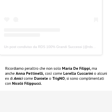
Un post condiviso da RDS 100% Grandi Successi (@rds_official)
Ricordiamo peraltro che non solo
Maria De Filippi,
ma
anche
Anna Pettinelli,
così come
Lorella Cuccarini
o alcuni
ex di
Amici
come
Daniele
o
TrigNO
, si sono complimentati
con
Nicolò Filippucci.