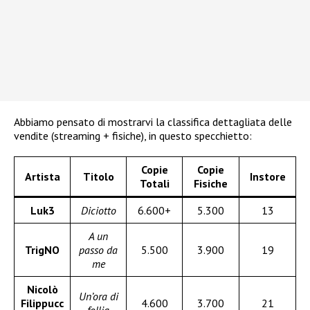
Abbiamo pensato di mostrarvi la classifica dettagliata delle
vendite (streaming + fisiche), in questo specchietto:
Copie
Copie
Artista
Titolo
Instore
Totali
Fisiche
Luk3
Diciotto
6.600+
5.300
13
A un
TrigNO
passo da
5.500
3.900
19
me
Nicolò
Un’ora di
Filippucc
4.600
3.700
21