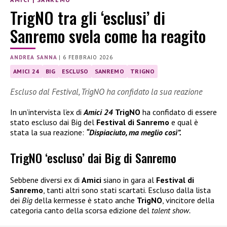
TrigNO tra gli ‘esclusi’ di
Sanremo svela come ha reagito
ANDREA SANNA
|
6 FEBBRAIO 2026
AMICI 24
BIG
ESCLUSO
SANREMO
TRIGNO
Escluso dal Festival, TrigNO ha confidato la sua reazione
In un’intervista l’ex di
Amici 24
TrigNO
ha confidato di essere
stato escluso dai Big del
Festival di Sanremo
e qual è
stata la sua reazione:
“Dispiaciuto, ma meglio così”.
TrigNO ‘escluso’ dai Big di Sanremo
Sebbene diversi ex di
Amici
siano in gara al
Festival di
Sanremo
, tanti altri sono stati scartati. Escluso dalla lista
dei
Big
della kermesse è stato anche
TrigNO
, vincitore della
categoria canto della scorsa edizione del
talent show.