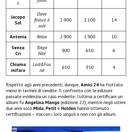
follia
i
Dove
Jacopo
finisce il
2.900
2.100
14
Sol
sole
Antonia
Relax
2.900
1.900
10
Senza
Tokyo
900
650
6
Cri
Nite
Chiama
Lost&Fou
650
350
4
mifaro
nd
Rispetto agli anni precedenti, dunque,
Amici 24
ha fruttato
meno in termini di vendite. Il confronto con le edizioni
passate evidenzia un calo evidente: l’ultima a certificare un
album fu
Angelina Mango
(edizione 22), mentre negli ultimi
due anni solo
Mida
,
Petit
e
Holden
hanno ottenuto
certificazioni – ma con i loro singoli e non con gli album.