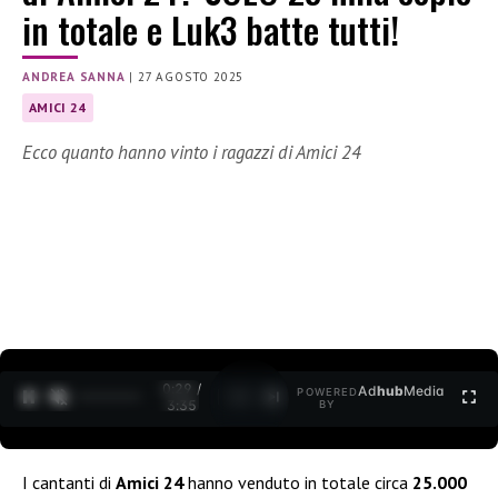
in totale e Luk3 batte tutti!
ANDREA SANNA
|
27 AGOSTO 2025
AMICI 24
Ecco quanto hanno vinto i ragazzi di Amici 24
0:30 /
Ad
hub
Media
POWERED
1
/
2
3:35
BY
I cantanti di
Amici 24
hanno venduto in totale circa
25.000