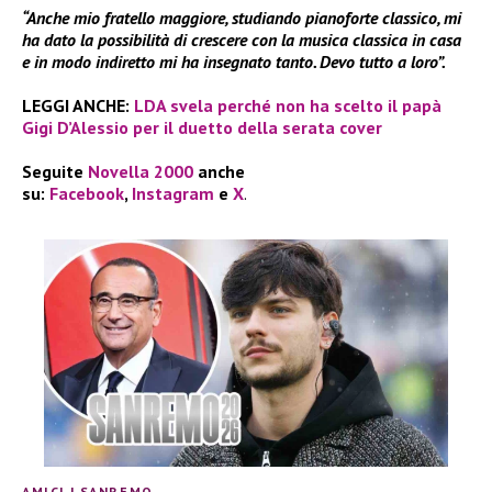
“Anche mio fratello maggiore, studiando pianoforte classico, mi
ha dato la possibilità di crescere con la musica classica in casa
e in modo indiretto mi ha insegnato tanto. Devo tutto a loro”.
LEGGI ANCHE:
LDA svela perché non ha scelto il papà
Gigi D’Alessio per il duetto della serata cover
Seguite
Novella 2000
anche
su:
Facebook
,
Instagram
e
X
.
AMICI
|
SANREMO