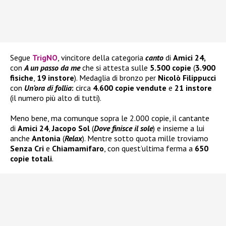
Segue
TrigNO
, vincitore della categoria
canto
di
Amici 24,
con
A un passo da me
che si attesta sulle
5.500 copie
(
3.900
fisiche
,
19 instore
). Medaglia di bronzo per
Nicolò Filippucci
con
Un’ora di follia
:
circa
4.600 copie vendute
e
21 instore
(il numero più alto di tutti).
Meno bene, ma comunque sopra le 2.000 copie, il cantante
di
Amici 24
,
Jacopo Sol
(
Dove finisce il sole
) e insieme a lui
anche
Antonia
(
Relax
). Mentre sotto quota mille troviamo
Senza Cri
e
Chiamamifaro
, con quest’ultima ferma a
650
copie totali
.