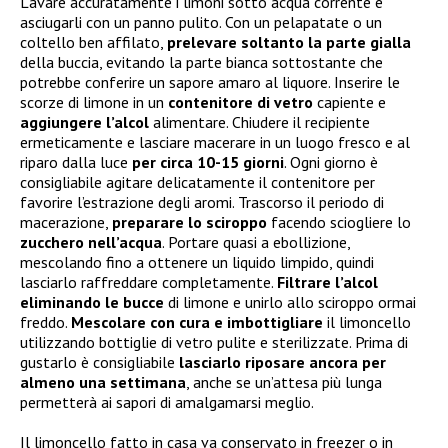
Lavare accuratamente i limoni sotto acqua corrente e
asciugarli con un panno pulito. Con un pelapatate o un
coltello ben affilato,
prelevare soltanto la parte gialla
della buccia, evitando la parte bianca sottostante che
potrebbe conferire un sapore amaro al liquore. Inserire le
scorze di limone in un
contenitore di vetro
capiente e
aggiungere l’alcol
alimentare. Chiudere il recipiente
ermeticamente e lasciare macerare in un luogo fresco e al
riparo dalla luce
per circa 10-15 giorni
. Ogni giorno è
consigliabile agitare delicatamente il contenitore per
favorire l’estrazione degli aromi. Trascorso il periodo di
macerazione,
preparare lo sciroppo
facendo sciogliere lo
zucchero nell’acqua
. Portare quasi a ebollizione,
mescolando fino a ottenere un liquido limpido, quindi
lasciarlo raffreddare completamente.
Filtrare l’alcol
eliminando le bucce
di limone e unirlo allo sciroppo ormai
freddo.
Mescolare con cura e imbottigliare
il limoncello
utilizzando bottiglie di vetro pulite e sterilizzate. Prima di
gustarlo è consigliabile
lasciarlo riposare ancora per
almeno una settimana
, anche se un’attesa più lunga
permetterà ai sapori di amalgamarsi meglio.
Il limoncello fatto in casa va conservato in freezer o in