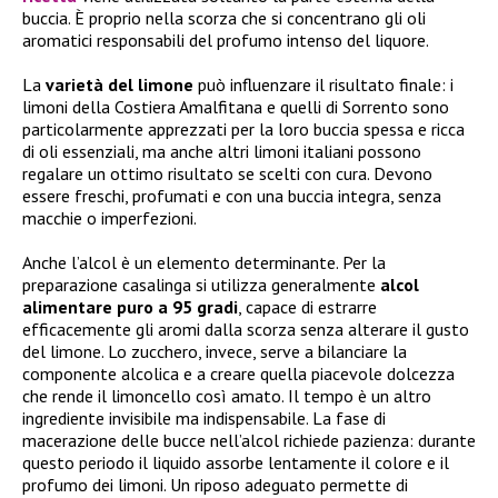
buccia. È proprio nella scorza che si concentrano gli oli
aromatici responsabili del profumo intenso del liquore.
La
varietà del limone
può influenzare il risultato finale: i
limoni della Costiera Amalfitana e quelli di Sorrento sono
particolarmente apprezzati per la loro buccia spessa e ricca
di oli essenziali, ma anche altri limoni italiani possono
regalare un ottimo risultato se scelti con cura. Devono
essere freschi, profumati e con una buccia integra, senza
macchie o imperfezioni.
Anche l’alcol è un elemento determinante. Per la
preparazione casalinga si utilizza generalmente
alcol
alimentare puro a 95 gradi
, capace di estrarre
efficacemente gli aromi dalla scorza senza alterare il gusto
del limone. Lo zucchero, invece, serve a bilanciare la
componente alcolica e a creare quella piacevole dolcezza
che rende il limoncello così amato. Il tempo è un altro
ingrediente invisibile ma indispensabile. La fase di
macerazione delle bucce nell’alcol richiede pazienza: durante
questo periodo il liquido assorbe lentamente il colore e il
profumo dei limoni. Un riposo adeguato permette di