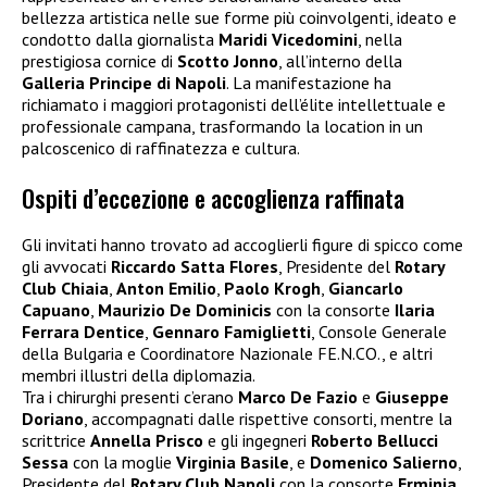
bellezza artistica nelle sue forme più coinvolgenti, ideato e
condotto dalla giornalista
Maridi Vicedomini
, nella
prestigiosa cornice di
Scotto Jonno
, all’interno della
Galleria Principe di Napoli
. La manifestazione ha
richiamato i maggiori protagonisti dell’élite intellettuale e
professionale campana, trasformando la location in un
palcoscenico di raffinatezza e cultura.
Ospiti d’eccezione e accoglienza raffinata
Gli invitati hanno trovato ad accoglierli figure di spicco come
gli avvocati
Riccardo Satta Flores
, Presidente del
Rotary
Club Chiaia
,
Anton Emilio
,
Paolo Krogh
,
Giancarlo
Capuano
,
Maurizio De Dominicis
con la consorte
Ilaria
Ferrara Dentice
,
Gennaro Famiglietti
, Console Generale
della Bulgaria e Coordinatore Nazionale FE.N.CO., e altri
membri illustri della diplomazia.
Tra i chirurghi presenti c’erano
Marco De Fazio
e
Giuseppe
Doriano
, accompagnati dalle rispettive consorti, mentre la
scrittrice
Annella Prisco
e gli ingegneri
Roberto Bellucci
Sessa
con la moglie
Virginia Basile
, e
Domenico Salierno
,
Presidente del
Rotary Club Napoli
con la consorte
Erminia