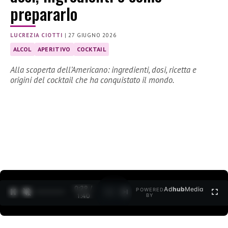
prepararlo
LUCREZIA CIOTTI
|
27 GIUGNO 2026
ALCOL
APERITIVO
COCKTAIL
Alla scoperta dell’Americano: ingredienti, dosi, ricetta e
origini del cocktail che ha conquistato il mondo.
0:30 /
Ad
hub
Media
POWERED
1
/
2
1:40
BY