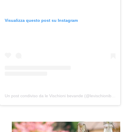
Visualizza questo post su Instagram
Un post condiviso da le Vischioni bevande (@levischionibevande)