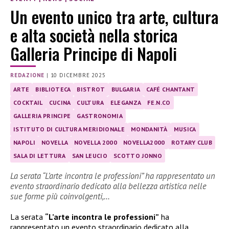
Un evento unico tra arte, cultura
e alta società nella storica
Galleria Principe di Napoli
REDAZIONE
|
10 DICEMBRE 2025
ARTE
BIBLIOTECA
BISTROT
BULGARIA
CAFÉ CHANTANT
COCKTAIL
CUCINA
CULTURA
ELEGANZA
FE.N.CO
GALLERIA PRINCIPE
GASTRONOMIA
ISTITUTO DI CULTURA MERIDIONALE
MONDANITÀ
MUSICA
NAPOLI
NOVELLA
NOVELLA 2000
NOVELLA2000
ROTARY CLUB
SALA DI LETTURA
SAN LEUCIO
SCOTTO JONNO
La serata “L’arte incontra le professioni” ha rappresentato un
evento straordinario dedicato alla bellezza artistica nelle
sue forme più coinvolgenti,…
La serata
“L’arte incontra le professioni”
ha
rappresentato un evento straordinario dedicato alla