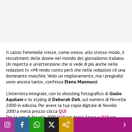
Il calcio femminile cresce, come cresce, allo stesso modo, il
recruitment delle donne nel mondo del giornalismo italiano.
Un rispetto e un’attenzione che si vede di più anche nelle
redazioni tv. «Mi rendo conto però che nelle redazioni c’è una
dominante maschile. Vedo un miglioramento, ma i pregiudizi
sono ancora tanti», confessa
Elena Mannucci
.
L’intervista integrale, con lo shooting fotografico di
Giulio
Aquilani
e lo styling di
Deborah Deh
, sul numero di Novella
2000 in edicola. Per avere la tua copia digitale di
Novella
2000
a metà prezzo clicca
QUI
Per la app di
Novella 2000
QUI
per Apple Store e
QUI
per
Google Play