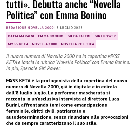
tutti». Debutta anche “Novella
Politica” con Emma Bonino
REDAZIONE NOVELLA 2000
|
3 LUGLIO 2026
DACIA MARAINI
EMMA BONINO
GILDA FALERI
GIRL POWER
M¥SS KETA
NOVELLA 2000
NOVELLA POLITICA
Il nuovo numero di Novella 2000 ha in copertina M¥SS
KETA e lancia la rubrica “Novella Politica” con Emma Bonino.
In più, Speciale Girl Power.
M¥SS KETA è la protagonista della copertina del nuovo
numero di Novella 2000, già in digitale e in edicola
dall’8 luglio luglio. La performer mascherata si
racconta in un’esclusiva intervista al direttore Luca
Burini, affrontando temi come emancipazione
femminile, diritti civili, patriarcato e
autodeterminazione, senza rinunciare alle provocazioni
che da sempre caratterizzano il suo stile.