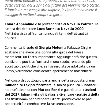
parla della premier, della proposta di una millionaire tax,
delle elezioni del 2027 e del futuro del Movimento 5 Stelle.
E lancia un messaggio alle ragazze, invitandole ad avere il
coraggio di mettersi sempre in gioco.
Chiara Appendino
è la protagonista di
Novella Politica
, la
rubrica del direttore
Luca Burini
su
Novella 2000
.
Nell’intervista affronta i principali temi dell’attualità
politica.
Commenta il ruolo di
Giorgia Meloni
a Palazzo Chigi e
sostiene che avere una donna alla guida del Paese
rappresenti un fatto importante. Aggiunge però che questa
condizione può trasformarsi in uno scudo, rendendo più
accettabili politiche che, se fossero state adottate da un
uomo, verrebbero considerate apertamente maschiliste.
Nel corso del colloquio parla anche della proposta di una
millionaire tax
per finanziare la sanità pubblica. Ribadisce il
no a un’alleanza con
Matteo Renzi
e guarda alle
elezioni
del 2027
. Infine invita gli italiani a diventare «
patrioti della
Costituzione
» per difendere i diritti, promuovere le pari
opportunità e combattere la rassegnazione.