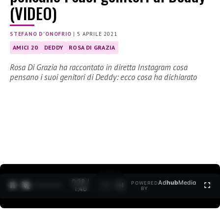
(VIDEO)
STEFANO D'ONOFRIO
|
5 APRILE 2021
AMICI 20
DEDDY
ROSA DI GRAZIA
Rosa Di Grazia ha raccontato in diretta Instagram cosa
pensano i suoi genitori di Deddy: ecco cosa ha dichiarato
0:28 /
Ad
hub
Media
POWERED
1
/
2
1:40
BY