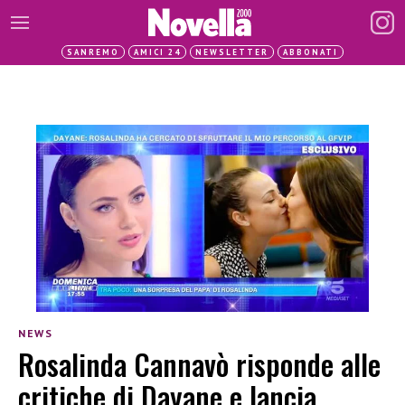
SANREMO
AMICI 24
NEWSLETTER
ABBONATI
NEWS
Rosalinda Cannavò risponde alle
critiche di Dayane e lancia