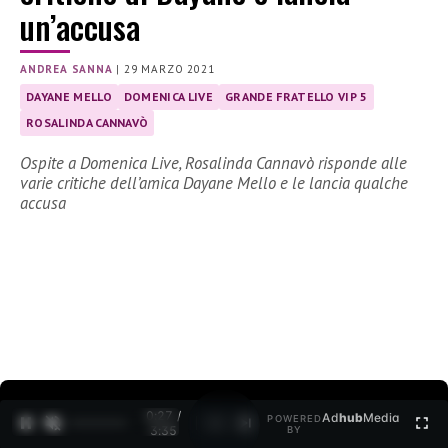
un’accusa
ANDREA SANNA
|
29 MARZO 2021
DAYANE MELLO
DOMENICA LIVE
GRANDE FRATELLO VIP 5
ROSALINDA CANNAVÒ
Ospite a Domenica Live, Rosalinda Cannavò risponde alle
varie critiche dell’amica Dayane Mello e le lancia qualche
accusa
0:27 /
Ad
hub
Media
POWERED
1
/
2
3:35
BY