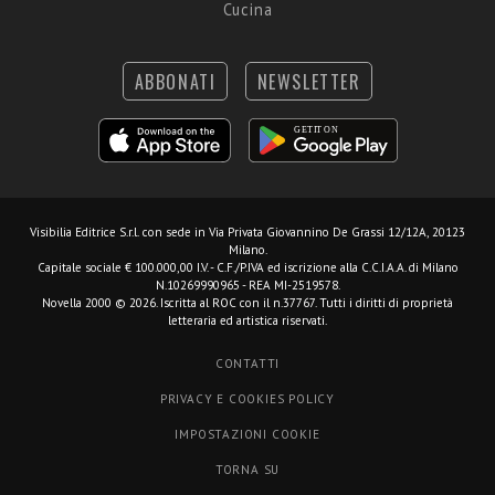
Cucina
ABBONATI
NEWSLETTER
Visibilia Editrice S.r.l.
con sede in Via Privata Giovannino De Grassi 12/12A, 20123
Milano.
Capitale sociale € 100.000,00 I.V. - C.F./P.IVA ed iscrizione alla C.C.I.A.A. di Milano
N.10269990965 - REA MI-2519578.
Novella 2000 © 2026. Iscritta al ROC con il n.37767. Tutti i diritti di proprietà
letteraria ed artistica riservati.
CONTATTI
PRIVACY E COOKIES POLICY
IMPOSTAZIONI COOKIE
TORNA SU