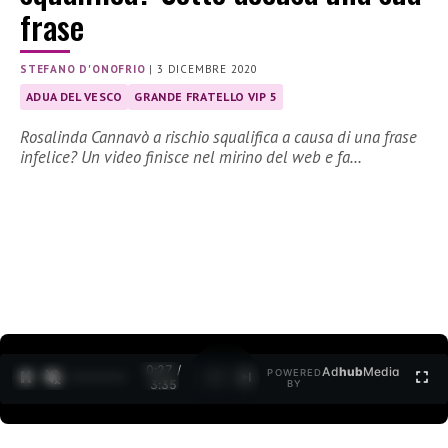
frase
STEFANO D'ONOFRIO
|
3 DICEMBRE 2020
ADUA DEL VESCO
GRANDE FRATELLO VIP 5
Rosalinda Cannavò a rischio squalifica a causa di una frase
infelice? Un video finisce nel mirino del web e fa…
0:28 /
Ad
hub
Media
POWERED
1
/
2
3:35
BY