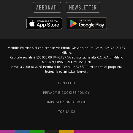
ABBONATI
NEWSLETTER
Visibilia Editrice S.r.l.
con sede in Via Privata Giovannino De Grassi 12/12A, 20123
Milano.
Capitale sociale € 100.000,00 I.V. - C.F./P.IVA ed iscrizione alla C.C.I.A.A. di Milano
N.10269990965 - REA MI-2519578.
Novella 2000 © 2026. Iscritta al ROC con il n.37767. Tutti i diritti di proprietà
letteraria ed artistica riservati.
CONTATTI
PRIVACY E COOKIES POLICY
IMPOSTAZIONI COOKIE
TORNA SU