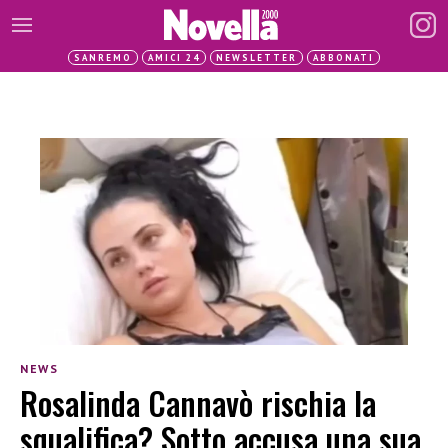
SANREMO
AMICI 24
NEWSLETTER
ABBONATI
NEWS
Rosalinda Cannavò rischia la
squalifica? Sotto accusa una sua