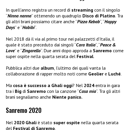
In quell’anno registra un record di
streaming
con il singolo
“
Ninna nanna
” ottenendo un quadruplo
Disco di Platino
. Tra
gli altri brani possiamo citare anche “
Pizza Kebab
“, “
Happy
Days
” e “
Habibi
“.
Nel 2018 dà il via al primo tour nei palazzetti d’Italia, il
quale è stato preceduto dai singoli “
Cara Italia
“, “
Peace &
Love
” e “
Zingarello
“. Due anni dopo approda a
Sanremo
come
super ospite nella quarta serata del
Festival
.
Pubblica altri due
album
, l’ultimo dei quali vanta la
collaborazione di rapper molto noti come
Geolier
e
Luché
.
Ma
cosa è successo a Ghali oggi
? Nel
2024
entra in gara
tra i
Big
di
Sanremo
con la canzone “
Casa mia
“. Tra gli altri
brani segnaliamo anche
Niente panico.
Sanremo 2020
Nel
2020 Ghali
è stato
super ospite
nella quarta serata
del
Festival di Sanremo
.