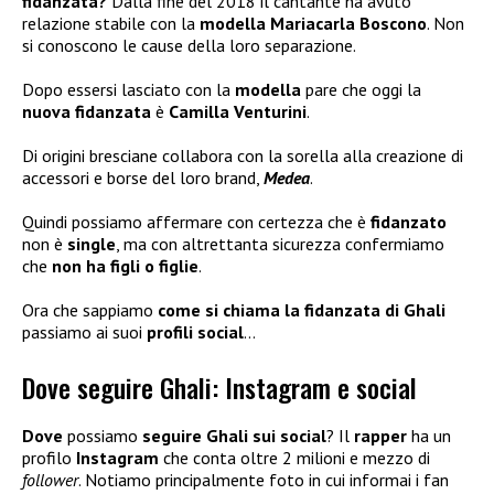
fidanzata?
Dalla fine del 2018 il cantante ha avuto
relazione stabile con la
modella Mariacarla Boscono
. Non
si conoscono le cause della loro separazione.
Dopo essersi lasciato con la
modella
pare che oggi la
nuova fidanzata
è
Camilla Venturini
.
Di origini bresciane collabora con la sorella alla creazione di
accessori e borse del loro brand,
Medea
.
Quindi possiamo affermare con certezza che è
fidanzato
non è
single
, ma con altrettanta sicurezza confermiamo
che
non ha figli
o figlie
.
Ora che sappiamo
come si chiama la fidanzata di Ghali
passiamo ai suoi
profili social
…
Dove seguire Ghali: Instagram e social
Dove
possiamo
seguire Ghali sui social
? Il
rapper
ha un
profilo
Instagram
che conta oltre 2 milioni e mezzo di
follower
. Notiamo principalmente foto in cui informai i fan