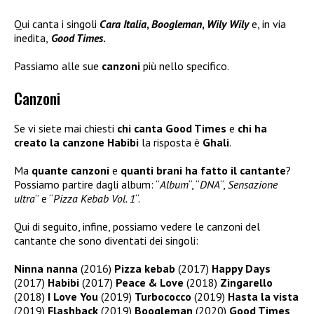
Qui canta i singoli
Cara Italia
,
Boogleman
,
Wily Wily
e, in via
inedita,
Good Times
.
Passiamo alle sue
canzoni
più nello specifico.
Canzoni
Se vi siete mai chiesti
chi canta Good Times
e
chi ha
creato la canzone Habibi
la risposta è
Ghali
.
Ma
quante canzoni
e
quanti brani ha fatto il cantante
?
Possiamo partire dagli album: “
Album
“, “
DNA
“,
Sensazione
ultra
” e “
Pizza Kebab Vol. 1
“.
Qui di seguito, infine, possiamo vedere le canzoni del
cantante che sono diventati dei singoli:
Ninna nanna
(2016)
Pizza kebab
(2017)
Happy Days
(2017)
Habibi
(2017)
Peace & Love
(2018)
Zingarello
(2018)
I Love You
(2019)
Turbococco
(2019)
Hasta la vista
(2019)
Flashback
(2019)
Boogleman
(2020)
Good Times