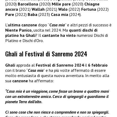
(2020)
Barcellona
(2020)
Mille pare
(2020)
Chiagne
ancora
(2021)
Wallah
(2021)
Walo
(2022)
Fortuna
(2022)
Pare
(2022)
Baba
(2023)
Casa mia
(2024).
L’
ultima canzone
dopo “
Casa mia
” e altri pezzi di successo è
Niente Panico,
uscita nel 2024. Ma
quanti dischi di
platino ha Ghali
? Il
cantante ha vinto
numerosi Dischi di
Platino e Dischi d’Oro.
Ghali al Festival di Sanremo 2024
Ghali
approda al
Festival di Sanremo 2024
il
6 febbraio
con il brano “
Casa mia
” e ha più volte affermato di essere
molto entusiasta di questa nuova avventura. In merito alla
sua
canzone
ha affermato:
“Casa mia è un viaggione, come fosse un brano a quattro mani
con un extraterrestre amico. Cerco di spiegargli e guardiamo il
pianeta Terra dall’alto.
Ci sono cose che non riesce a comprendere e non so spiegargli.