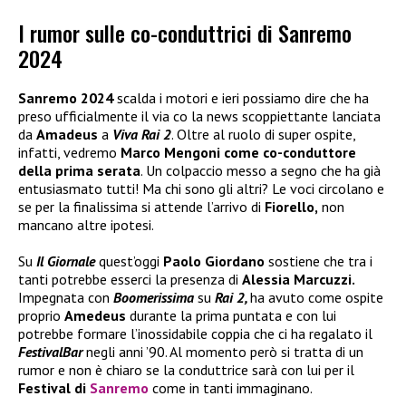
I rumor sulle co-conduttrici di Sanremo
2024
Sanremo 2024
scalda i motori e ieri possiamo dire che ha
preso ufficialmente il via co la news scoppiettante lanciata
da
Amadeus
a
Viva Rai 2
. Oltre al ruolo di super ospite,
infatti, vedremo
Marco Mengoni
come co-conduttore
della prima serata
. Un colpaccio messo a segno che ha già
entusiasmato tutti! Ma chi sono gli altri? Le voci circolano e
se per la finalissima si attende l’arrivo di
Fiorello,
non
mancano altre ipotesi.
Su
Il Giornale
quest’oggi
Paolo Giordano
sostiene che tra i
tanti potrebbe esserci la presenza di
Alessia Marcuzzi.
Impegnata con
Boomerissima
su
Rai 2,
ha avuto come ospite
proprio
Amedeus
durante la prima puntata e con lui
potrebbe formare l’inossidabile coppia che ci ha regalato il
FestivalBar
negli anni ’90. Al momento però si tratta di un
rumor e non è chiaro se la conduttrice sarà con lui per il
Festival di
Sanremo
come in tanti immaginano.