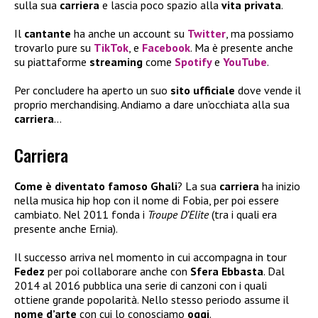
sulla sua
carriera
e lascia poco spazio alla
vita privata
.
Il
cantante
ha anche un account su
Twitter
, ma possiamo
trovarlo pure su
TikTok
, e
Facebook
. Ma è presente anche
su piattaforme
streaming
come
Spotify
e
YouTube
.
Per concludere ha aperto un suo
sito ufficiale
dove vende il
proprio merchandising. Andiamo a dare un’occhiata alla sua
carriera
…
Carriera
Come è diventato famoso Ghali
? La sua
carriera
ha inizio
nella musica hip hop con il nome di Fobia, per poi essere
cambiato. Nel 2011 fonda i
Troupe D’Elite
(tra i quali era
presente anche Ernia).
Il successo arriva nel momento in cui accompagna in tour
Fedez
per poi collaborare anche con
Sfera Ebbasta
. Dal
2014 al 2016 pubblica una serie di canzoni con i quali
ottiene grande popolarità. Nello stesso periodo assume il
nome d’arte
con cui lo conosciamo
oggi
.