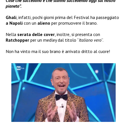
Cose che succedono e che stanno succedendo oggi sul nostro
pianeta”.
Ghali
, infatti, pochi giorni prima del Festival ha passeggiato
a Napoli
con un
alieno
per promuovere il brano.
Nella
serata delle
cover
, inoltre, si presenta con
Ratchopper
per un medley dal titolo “
Italiano vero
“.
Non ha vinto ma il suo brano è arrivato dritto al cuore!