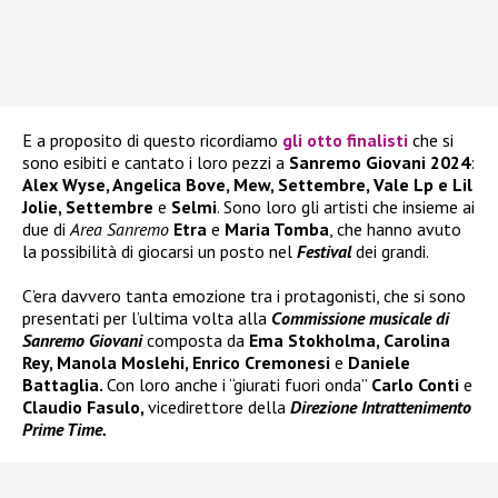
E a proposito di questo ricordiamo
gli otto finalisti
che si
sono esibiti e cantato i loro pezzi a
Sanremo Giovani 2024
:
Alex Wyse, Angelica Bove, Mew, Settembre, Vale Lp e Lil
Jolie, Settembre
e
Selmi
. Sono loro gli artisti che insieme ai
due di
Area Sanremo
Etra
e
Maria Tomba
, che hanno avuto
la possibilità di giocarsi un posto nel
Festival
dei grandi.
C’era davvero tanta emozione tra i protagonisti, che si sono
presentati per l’ultima volta alla
Commissione musicale di
Sanremo Giovani
composta da
Ema Stokholma, Carolina
Rey, Manola Moslehi, Enrico Cremonesi
e
Daniele
Battaglia.
Con loro anche i “giurati fuori onda”
Carlo Conti
e
Claudio Fasulo,
vicedirettore della
Direzione Intrattenimento
Prime Time.