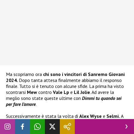
Ma scopriamo ora
chi sono i vincitori di Sanremo Giovani
2024.
Dopo tanta attesa finalmente abbiamo il responso
finale. Tutto si è tenuto con alcune sfide. La prima ha visto
scontrarsi
Mew
contro
Vale Lp
e
Lil Jolie
. Ad avere la
meglio sono state queste ultime con
Dimmi tu quando sei
per fare l’amore
.
Successivamente è stata la volta di
Alex Wyse
e
Selmi.
A
passare il turno è stato il primo con
Rockstar
. In seguito altra
interessante sfida tra
Angelica Bove
e
Settembre
, che ha