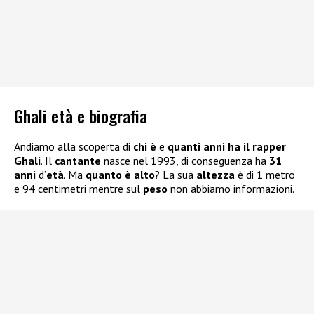
Ghali età e biografia
Andiamo alla scoperta di
chi è
e
quanti anni ha il rapper
Ghali
. Il
cantante
nasce nel 1993, di conseguenza ha
31
anni
d’
età
. Ma
quanto è alto
? La sua
altezza
è di 1 metro
e 94 centimetri mentre sul
peso
non abbiamo informazioni.