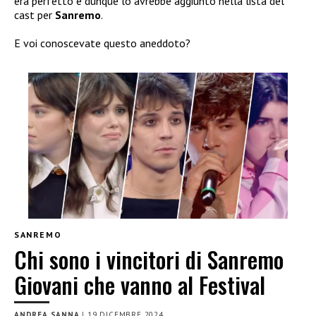
era perfetto e dunque lo avrebbe aggiunto nella lista del
cast per
Sanremo
.
E voi conoscevate questo aneddoto?
SANREMO
Chi sono i vincitori di Sanremo
Giovani che vanno al Festival
ANDREA SANNA
|
19 DICEMBRE 2024