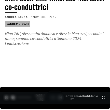
co-conduttrici
ANDREA SANNA
|
7 NOVEMBRE 2023
SANREMO 2024
Nina Zilli, Alessandra Amoroso e Alessia Marcuzzi, secondo i
rumor, saranno co-conduttrici a Sanremo 2024:
l’indiscrezione
0:30 /
Ad
hub
Media
POWERED
1
/
2
1:40
BY