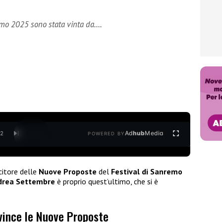
emo 2025 sono stata vinta da….
Ad
hub
Media
/
2
POWERED BY
citore delle
Nuove Proposte
del
Festival di Sanremo
drea Settembre
è proprio quest’ultimo, che si è
ince le Nuove Proposte