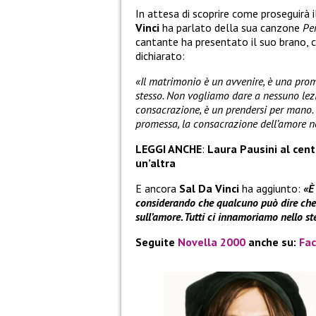
In attesa di scoprire come proseguirà 
Vinci
ha parlato della sua canzone
Pe
cantante ha presentato il suo brano, c
dichiarato:
«Il matrimonio è un avvenire, è una prom
stesso. Non vogliamo dare a nessuno lez
consacrazione, è un prendersi per mano. 
promessa, la consacrazione dell’amore ne
LEGGI ANCHE
:
Laura Pausini al cent
un’altra
E ancora
Sal Da Vinci
ha aggiunto:
«È
considerando che qualcuno può dire che 
sull’amore. Tutti ci innamoriamo nello st
Seguite
Novella 2000
anche su:
Fa