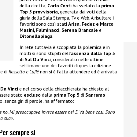
della diretta,
Carlo Conti
ha svelato la
prima
Top 5 provvisoria
, generata dai voti della
giuria della Sala Stampa, Tv e Web. A risultare i
favoriti sono così stati
Arisa, Fedez e Marco
Masini, Fulminacci, Serena Brancale
e
Ditonellapiaga
.
In rete tuttavia è scoppiata la polemica e in
molti si sono stupiti dell’
assenza dalla Top 5
di Sal Da Vinci
, considerato nelle ultime
settimane uno dei favoriti di questa edizione
e di
Rossetto e Caffè
non si è fatta attendere ed è arrivata
 Da Vinci
e nel corso della chiacchierata ha chiesto al
ssere stato
escluso
dalla
prima Top 5
di
Sanremo
o, senza giri di parole, ha affermato:
 no. Mi preoccupava invece essere nei 5. Va bene così. Sono
la sua».
 Per sempre sì