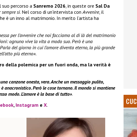
il suo percorso a
Sanremo 2026
, in queste ore
Sal Da
r sempre sì
. Nel corso di un’intervista con
Avvenire
, il
he è un inno al matrimonio. In merito l’artista ha
essa per l’avvenire che noi facciamo al di là del matrimonio
ioni: ognuno vive la vita a modo suo. Però è una
Parla del giorno in cui l’amore diventa eterno, la più grande
ll’atto più eterno».
ro della polemica per un fuori onda, ma la verità è
 una canzone onesta, vera. Anche un messaggio pulito,
è anacronistico. Però le cose tornano. Il mondo si mantiene
esso modo. L’amore è la base di tutto»
.
CUC
cebook
,
Instagram
e
X
.