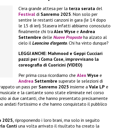
C’era grande attesa per la
terza serata
del
Festival
di
Sanremo 2025
. Non solo per
sentire le restanti canzoni in gara (le 14 dopo
le 15 di ieri). Stasera infatti abbiamo conosciuto
finalmente chi tra
Alex Wyse
e
Andrea
Settembre
delle
Nuove Proposte
ha alzato al
cielo il
Leoncino d’argento
. Chi ha vinto dunque?
LEGGI ANCHE:
Mahmood e Geppi Cucciari
pazzi per i Coma Cose, improvvisano la
coreografia di Cuoricini (VIDEO)
Per prima cosa ricordiamo che
Alex
Wyse
e
Andrea
Settembre
superate le selezioni di
rappato un pass per
Sanremo 2025
insieme a
Vale LP
e
musicale e la cantante sono state eliminate nel corso
azio ai due cantanti, che hanno presentato precisamente
no andati fortissimo e che hanno conquistato il pubblico
 2025,
riproponendo i loro brani, ma solo in seguito
rlo Conti
una volta arrivato il risultato ha creato la