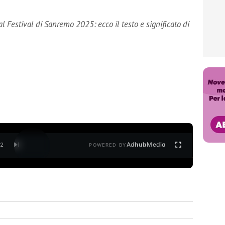
 Festival di Sanremo 2025: ecco il testo e significato di
Ad
hub
Media
/
2
POWERED BY