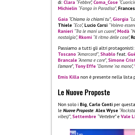
di:
Clara
“
Febbre
”,
Coma_Cose
“Cuoricin
Michielin
“Fango in Paradiso”
,
Frances
Gaia
“Chiamo io chiami tu”
,
Giorgia
“L
Thiele
“Eco”
,
Lucio Corsi
“Volevo essere
Ranieri
“Tra le mani un cuore”,
Modà
“N
nostalgia”
,
Rkomi
“Il ritmo delle cose”,
R
Passiamo a tutti gli altri protagonisti
Toscano
“Amarcord”
,
Shablo
feat.
Gu
Brancale
“Anema e core”
,
Simone Crist
l’amore”
,
Tony Effe
“Damme ‘na mano”
,
Emis Killa
non è presente nella lista 
Le Nuove Proposte
Non solo i
Big
,
Carlo Conti
per questa
le
Nuove Proposte
:
Alex Wyse
“Rocksta
vibes)
”
,
Settembre
“Vertebre”
e
Vale 