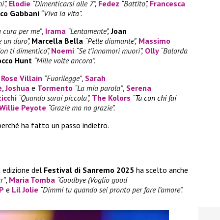
i”
,
Elodie
“Dimenticarsi alle 7”
,
Fedez
“
Battito
”,
Francesca
co Gabbani
“Viva la vita”.
a cura per me”
,
Irama
“Lentamente”
,
Joan
 un duro”,
Marcella Bella
“Pelle diamante”,
Massimo
on ti dimentico”,
Noemi
“Se t’innamori muori”,
Olly
“Balorda
occo Hunt
“Mille volte ancora”.
:
Rose Villain
“Fuorilegge”
,
Sarah
è
,
Joshua
e
Tormento
“La mia parola”
,
Serena
icchi
“Quando sarai piccola”
,
The Kolors
“Tu con chi fai
Willie Peyote
“Grazie ma no grazie”
.
perché ha fatto un passo indietro.
 edizione del
Festival di Sanremo 2025
ha scelto anche
r”
,
Maria Tomba
“
Goodbye (Voglio good
LP
e
Lil Jolie
“
Dimmi tu quando sei pronto per fare l’amore”.