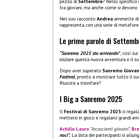
pezzo di
Settembre
? Nello specifico 
tra giovani, ma anche come si devono af
Nel suo racconto
Andrea
ammette di 
rappresenta con una serie di metafore 
Le prime parole di Settem
“Sanremo 2025 sto arrivando”
, così su
iniziare questa nuova avventura e il 
Dopo aver superato
Sanremo Giova
Festival
, pronto a mostrare tutto il suo
Riuscirà a trionfare?
I Big a Sanremo 2025
Il
Festival di Sanremo 2025
ci regal
mettersi in gioco e regalarci grandi em
Achille Lauro
“Incoscienti giovani”,
Br
noci”.
La lista dei partecipanti si allu