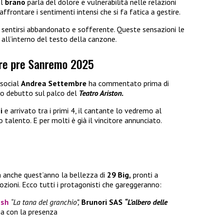
il
brano
parla del dolore e vulnerabilità nelle relazioni
frontare i sentimenti intensi che si fa fatica a gestire.
sentirsi abbandonato e sofferente. Queste sensazioni le
all’interno del testo della canzone.
bre pre Sanremo 2025
i social
Andrea Settembre
ha commentato prima di
suo debutto sul palco del
Teatro Ariston.
ni
e arrivato tra i primi 4, il cantante lo vedremo al
 talento. E per molti è già il vincitore annunciato.
a anche quest’anno la bellezza di
29 Big,
pronti a
ozioni. Ecco tutti i protagonisti che gareggeranno:
esh
“La tana del granchio”,
Brunori SAS
“L’albero delle
nga con la presenza