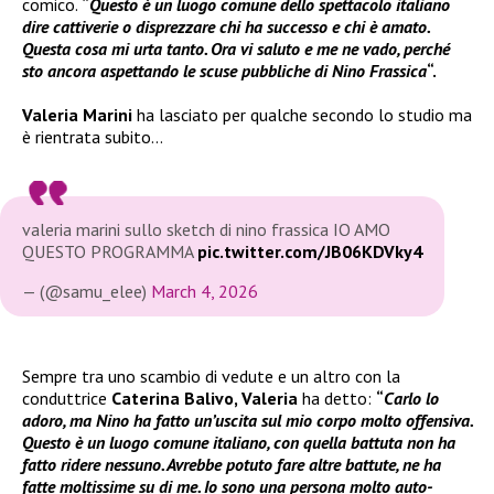
comico.
“
Questo è un luogo comune dello spettacolo italiano
dire cattiverie o disprezzare chi ha successo e chi è amato.
Questa cosa mi urta tanto. Ora vi saluto e me ne vado, perché
sto ancora aspettando le scuse pubbliche di Nino Frassica
“.
Valeria Marini
ha lasciato per qualche secondo lo studio ma
è rientrata subito…
valeria marini sullo sketch di nino frassica IO AMO
QUESTO PROGRAMMA
pic.twitter.com/JB06KDVky4
— (@samu_elee)
March 4, 2026
Sempre tra uno scambio di vedute e un altro con la
conduttrice
Caterina Balivo, Valeria
ha detto:
“
Carlo lo
adoro, ma Nino ha fatto un’uscita sul mio corpo molto offensiva.
Questo è un luogo comune italiano, con quella battuta non ha
fatto ridere nessuno. Avrebbe potuto fare altre battute, ne ha
fatte moltissime su di me. Io sono una persona molto auto-