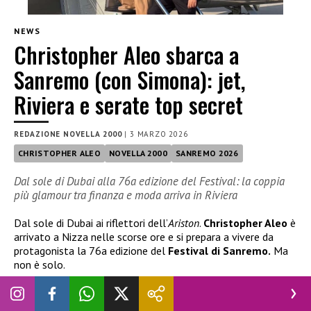
NEWS
Christopher Aleo sbarca a
Sanremo (con Simona): jet,
Riviera e serate top secret
REDAZIONE NOVELLA 2000
|
3 MARZO 2026
CHRISTOPHER ALEO
NOVELLA 2000
SANREMO 2026
Dal sole di Dubai alla 76a edizione del Festival: la coppia
più glamour tra finanza e moda arriva in Riviera
Dal sole di Dubai ai riflettori dell’
Ariston
.
Christopher Aleo
è
arrivato a Nizza nelle scorse ore e si prepara a vivere da
protagonista la 76a edizione del
Festival di Sanremo.
Ma
non è solo.
Al suo fianco, come sempre, la splendida
Simona Jakstaite,
28 anni, bellezza lituana dal fascino nordico e dallo stile