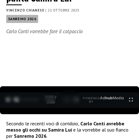
VINCENZO CHIANESE
|
21 OTTOBRE 2025
SANREMO 2026
Carlo Conti vorrebbe fare il colpaccio
0:30 /
Ad
hub
Media
POWERED
1
/
2
3:35
BY
Secondo le recenti voci di corridoio,
Carlo Conti avrebbe
messo gli occhi su Samira Lui
e la vorrebbe al suo fianco
per
Sanremo 2026
.