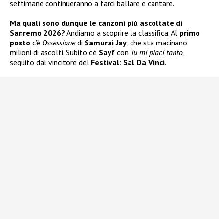
settimane continueranno a farci ballare e cantare.
Ma quali sono dunque le canzoni più ascoltate di
Sanremo 2026?
Andiamo a scoprire la classifica. Al
primo
posto
c’è
Ossessione
di
Samurai Jay
, che sta macinano
milioni di ascolti. Subito c’è
Sayf
con
Tu mi piaci tanto
,
seguito dal vincitore del
Festival
:
Sal Da Vinci
.