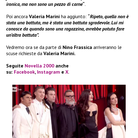
ironica, ma non sono un pezzo di carne
“
.
Poi ancora
Valeria Marini
ha aggiunto:
“
Ripeto, quella non è
stata una battuta, ma è stata una battuta sgradevole. Lui mi
conosce da quando sono una ragazzina, avrebbe potuto fare
un’altra battuta”.
Vedremo ora se da parte di
Nino Frassica
arriveranno le
scuse richieste da
Valeria Marini.
Seguite
Novella 2000
anche
su:
Facebook
,
Instagram
e
X
.