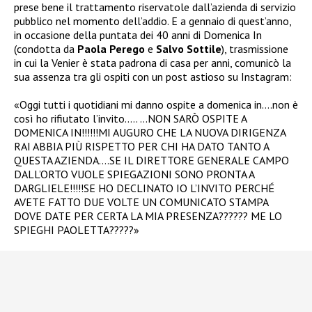
prese bene il trattamento riservatole dall’azienda di servizio
pubblico nel momento dell’addio. E a gennaio di quest’anno,
in occasione della puntata dei 40 anni di Domenica In
(condotta da
Paola Perego
e
Salvo Sottile
), trasmissione
in cui la Venier è stata padrona di casa per anni, comunicò la
sua assenza tra gli ospiti con un post astioso su Instagram:
«Oggi tutti i quotidiani mi danno ospite a domenica in….non è
così ho rifiutato l’invito….. …NON SARÒ OSPITE A
DOMENICA IN!!!!!!MI AUGURO CHE LA NUOVA DIRIGENZA
RAI ABBIA PIÙ RISPETTO PER CHI HA DATO TANTO A
QUESTA AZIENDA….SE IL DIRETTORE GENERALE CAMPO
DALL’ORTO VUOLE SPIEGAZIONI SONO PRONTA A
DARGLIELE!!!!!SE HO DECLINATO IO L’INVITO PERCHÉ
AVETE FATTO DUE VOLTE UN COMUNICATO STAMPA
DOVE DATE PER CERTA LA MIA PRESENZA?????? ME LO
SPIEGHI PAOLETTA?????»