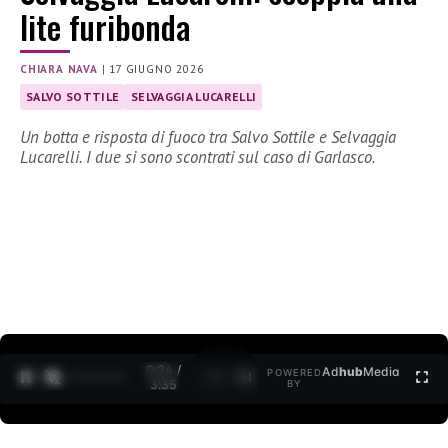
lite furibonda
CHIARA NAVA
|
17 GIUGNO 2026
SALVO SOTTILE
SELVAGGIA LUCARELLI
Un botta e risposta di fuoco tra Salvo Sottile e Selvaggia
Lucarelli. I due si sono scontrati sul caso di Garlasco.
0:26 /
Ad
hub
Media
POWERED
1
/
2
3:35
BY