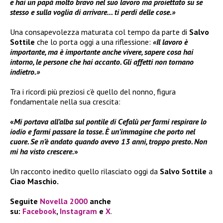
e hai un papà molto bravo nel suo lavoro ma proiettato su se
stesso e sulla voglia di arrivare… ti perdi delle cose.»
Una consapevolezza maturata col tempo da parte di
Salvo
Sottile
che lo porta oggi a una riflessione:
«Il lavoro è
importante, ma è importante anche vivere, sapere cosa hai
intorno, le persone che hai accanto. Gli affetti non tornano
indietro.»
Tra i ricordi più preziosi c’è quello del nonno, figura
fondamentale nella sua crescita:
«
Mi portava all’alba sul pontile di Cefalù per farmi respirare lo
iodio e farmi passare la tosse. È un’immagine che porto nel
cuore. Se n’è andato quando avevo 13 anni, troppo presto. Non
mi ha visto crescere.
»
Un racconto inedito quello rilasciato oggi da
Salvo Sottile
a
Ciao Maschio.
Seguite
Novella 2000
anche
su:
Facebook
,
Instagram
e
X
.